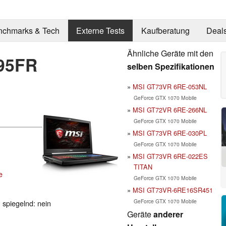
nchmarks & Tech
Externe Tests
Kaufberatung
Deal
Ähnliche Geräte mit den
95FR
selben Spezifikationen
MSI GT73VR 6RE-053NL
GeForce GTX 1070 Mobile
MSI GT72VR 6RE-266NL
GeForce GTX 1070 Mobile
MSI GT73VR 6RE-030PL
GeForce GTX 1070 Mobile
MSI GT73VR 6RE-022ES
TITAN
e
GeForce GTX 1070 Mobile
MSI GT73VR-6RE16SR451
GeForce GTX 1070 Mobile
, spiegelnd: nein
Geräte
anderer