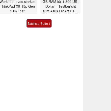
Werk: Lenovos starkes
GB RAM für 1.899 US-
ThinkPad X9-15p Gen
Dollar – Testbericht
1 im Test
zum Asus ProArt PX13
2026 Convertible
Nächste Seite ⟩