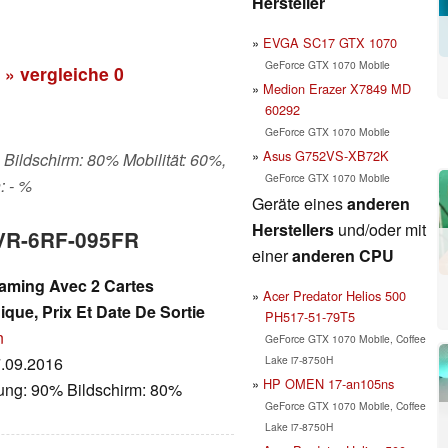
Hersteller
EVGA SC17 GTX 1070
GeForce GTX 1070 Mobile
» vergleiche
0
Medion Erazer X7849 MD
60292
GeForce GTX 1070 Mobile
Asus G752VS-XB72K
 Bildschirm: 80% Mobilität: 60%,
GeForce GTX 1070 Mobile
: - %
Geräte eines
anderen
Herstellers
und/oder mit
3VR-6RF-095FR
einer
anderen CPU
aming Avec 2 Cartes
Acer Predator Helios 500
que, Prix Et Date De Sortie
PH517-51-79T5
n
GeForce GTX 1070 Mobile, Coffee
Lake i7-8750H
7.09.2016
HP OMEN 17-an105ns
tung: 90% Bildschirm: 80%
GeForce GTX 1070 Mobile, Coffee
Lake i7-8750H