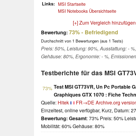
Links
MSI Startseite
MSI Notebooks Übersichtseite
[+] Zum Vergleich hinzufügen
73%
- Befriedigend
Bewertung:
Durchschnitt von
1
Bewertungen (aus
1
Tests)
Preis: 50%, Leistung: 90%, Ausstattung: - %,
Gehäuse: 80%, Ergonomie: - %, Emissionen
Testberichte für das MSI GT7
Test MSI GT73VR, Un Pc Portable G
73%
Graphiques GTX 1070 : Fiche Techni
Quelle:
Hitek
FR→DE
Archive.org versio
Einzeltest, online verfügbar, Kurz, Datum: 2
Bewertung:
Gesamt
: 73% Preis: 50% Leis
Mobilität: 60% Gehäuse: 80%