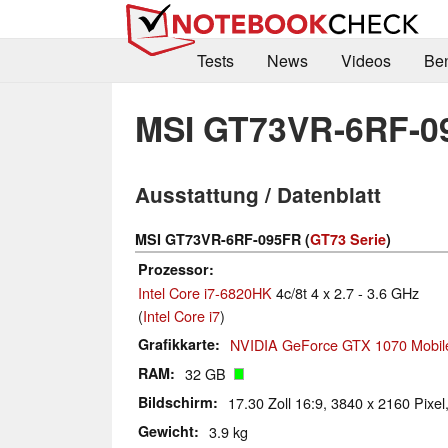
Tests
News
Videos
Be
MSI GT73VR-6RF-0
Ausstattung / Datenblatt
MSI GT73VR-6RF-095FR (
GT73 Serie
)
Prozessor
Intel Core i7-6820HK
4c/8t 4 x 2.7 - 3.6 GHz
(
Intel Core i7
)
Grafikkarte
NVIDIA GeForce GTX 1070 Mobil
RAM
32 GB
Bildschirm
17.30 Zoll 16:9, 3840 x 2160 Pixel
Gewicht
3.9 kg