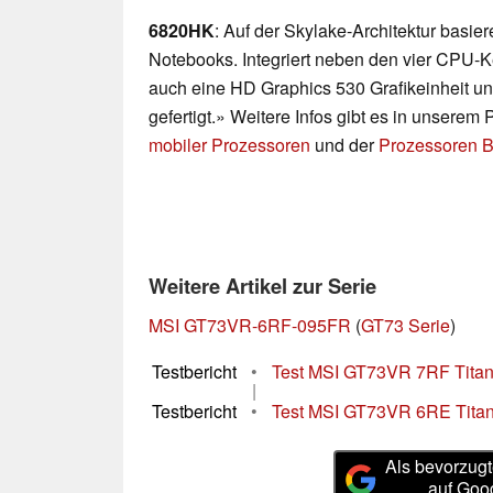
6820HK
: Auf der Skylake-Architektur basi
Notebooks. Integriert neben den vier CPU-K
auch eine HD Graphics 530 Grafikeinheit u
gefertigt.» Weitere Infos gibt es in unserem
mobiler Prozessoren
und der
Prozessoren B
Weitere Artikel zur Serie
MSI GT73VR-6RF-095FR
(
GT73 Serie
)
Testbericht
•
Test MSI GT73VR 7RF Titan
|
Testbericht
•
Test MSI GT73VR 6RE Tita
Als bevorzugt
auf Goo