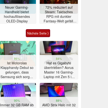
Neuer Gaming-
72% reduziert auf
Handheld bietet
Steam: Taktisches
hochauflösendes
RPG mit dunkler
OLED-Display
Fantasy-Welt gefällt
82% der Zocker
Nächste Seite ⟩
86%
84%
Ist Motorolas
Hat es Gigabyte
Klapphandy-Debut so
übertrieben? Aorus
gelungen, dass
Master 16 Gaming-
Samsung sich sorgen
Laptop mit Zen 5 im
muss? – Razr Fold
Test
Smartphone im Test
90%
88%
Immer 32 GB RAM ab
AMD Strix Halo mit 32