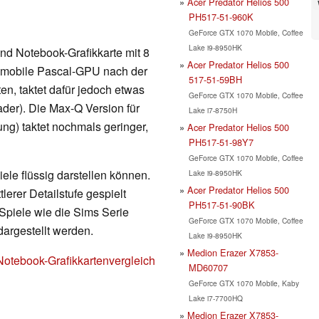
Acer Predator Helios 500
PH517-51-960K
GeForce GTX 1070 Mobile, Coffee
Lake i9-8950HK
nd Notebook-Grafikkarte mit 8
Acer Predator Helios 500
 mobile Pascal-GPU nach der
517-51-59BH
n, taktet dafür jedoch etwas
GeForce GTX 1070 Mobile, Coffee
ader). Die Max-Q Version für
Lake i7-8750H
ng) taktet nochmals geringer,
Acer Predator Helios 500
PH517-51-98Y7
GeForce GTX 1070 Mobile, Coffee
ele flüssig darstellen können.
Lake i9-8950HK
Acer Predator Helios 500
erer Detailstufe gespielt
PH517-51-90BK
Spiele wie die Sims Serie
GeForce GTX 1070 Mobile, Coffee
dargestellt werden.
Lake i9-8950HK
Medion Erazer X7853-
Notebook-Grafikkartenvergleich
MD60707
GeForce GTX 1070 Mobile, Kaby
Lake i7-7700HQ
Medion Erazer X7853-