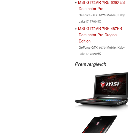
MSI GT72VR 7RE-629XES
Dominator Pro
GeForce GTX 1070 Mobile, Kaby
Lake i7-7700HQ
MSI GT72VR 7RE-487FR
Dominator Pro Dragon
Edition
GeForce GTX 1070 Mobile, Kaby
Lake i7-7820HK
Preisvergleich