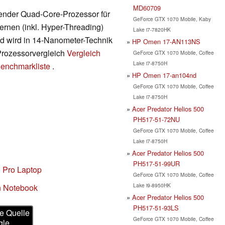
MD60709
erender Quad-Core-Prozessor für
GeForce GTX 1070 Mobile, Kaby
ernen (inkl. Hyper-Threading)
Lake i7-7820HK
nd wird in 14-Nanometer-Technik
HP Omen 17-AN113NS
 Prozessorvergleich
Vergleich
GeForce GTX 1070 Mobile, Coffee
Lake i7-8750H
enchmarkliste
.
HP Omen 17-an104nd
GeForce GTX 1070 Mobile, Coffee
Lake i7-8750H
Acer Predator Helios 500
PH517-51-72NU
GeForce GTX 1070 Mobile, Coffee
Lake i7-8750H
Acer Predator Helios 500
PH517-51-99UR
 Pro Laptop
GeForce GTX 1070 Mobile, Coffee
Lake i9-8950HK
n Notebook
Acer Predator Helios 500
PH517-51-93LS
e Quelle
GeForce GTX 1070 Mobile, Coffee
gle