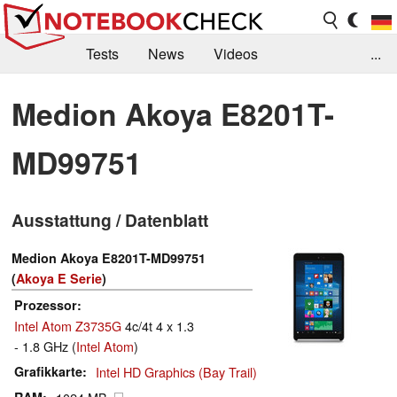
Tests
News
Videos
...
Benchmarks & Tech
Externe Tests
Medion Akoya E8201T-
Kaufberatung
Deals
Suche
Jobs
MD99751
Forum
Ausstattung / Datenblatt
Medion Akoya E8201T-MD99751
(
Akoya E Serie
)
Prozessor
Intel Atom Z3735G
4c/4t 4 x 1.3
- 1.8 GHz (
Intel Atom
)
Grafikkarte
Intel HD Graphics (Bay Trail)