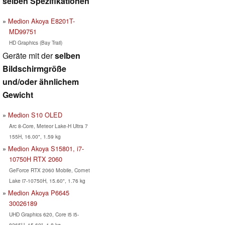
selben Spezifikationen
Medion Akoya E8201T-
MD99751
HD Graphics (Bay Trail)
Geräte mit der
selben
Bildschirmgröße
und/oder ähnlichem
Gewicht
Medion S10 OLED
Arc 8-Core, Meteor Lake-H Ultra 7
155H, 16.00", 1.59 kg
Medion Akoya S15801, i7-
10750H RTX 2060
GeForce RTX 2060 Mobile, Comet
Lake i7-10750H, 15.60", 1.76 kg
Medion Akoya P6645
30026189
UHD Graphics 620, Core i5 i5-
8265U, 15.60", 1.8 kg