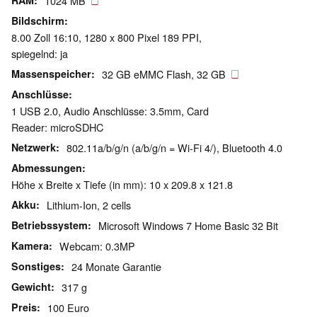
RAM
1024 MB
Bildschirm
8.00 Zoll 16:10, 1280 x 800 Pixel 189 PPI,
spiegelnd: ja
Massenspeicher
32 GB eMMC Flash, 32 GB
Anschlüsse
1 USB 2.0, Audio Anschlüsse: 3.5mm, Card
Reader: microSDHC
Netzwerk
802.11a/b/g/n (a/b/g/n = Wi-Fi 4/), Bluetooth 4.0
Abmessungen
Höhe x Breite x Tiefe (in mm): 10 x 209.8 x 121.8
Akku
Lithium-Ion, 2 cells
Betriebssystem
Microsoft Windows 7 Home Basic 32 Bit
Kamera
Webcam: 0.3MP
Sonstiges
24 Monate Garantie
Gewicht
317 g
Preis
100 Euro