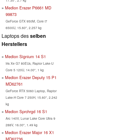
17.30", 2.7 kg
Medion Erazer P6661 MD
99873
GeForce GTX 950M, Core i7
6500U, 15.60", 2.257 kg
Laptops des
selben
Herstellers
Medion Signium 14 S1
Iris Xe G7 80EUs, Raptor Lake-U
Core 5 120U, 14.00", 1 kg
Medion Erazer Deputy 15 P1
MD62761
GeForce RTX 5060 Laptop, Raptor
Lake-H Core 7 250H, 15.60", 2.242
kg
Medion Sprchrgd 16 S1
Arc 140V, Lunar Lake Core Ultra 9
288V, 16.00", 1.49 kg
Medion Erazer Major 16 X1
MD62736