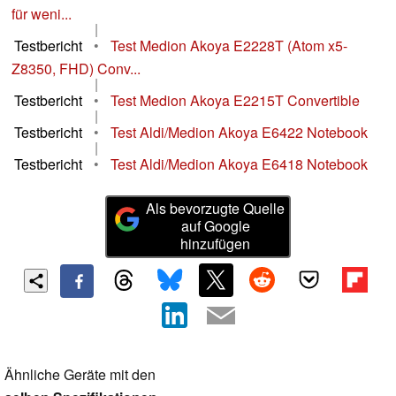
für weni...
|
Testbericht
•
Test Medion Akoya E2228T (Atom x5-
Z8350, FHD) Conv...
|
Testbericht
•
Test Medion Akoya E2215T Convertible
|
Testbericht
•
Test Aldi/Medion Akoya E6422 Notebook
|
Testbericht
•
Test Aldi/Medion Akoya E6418 Notebook
Als bevorzugte Quelle
auf Google
hinzufügen
Ähnliche Geräte mit den