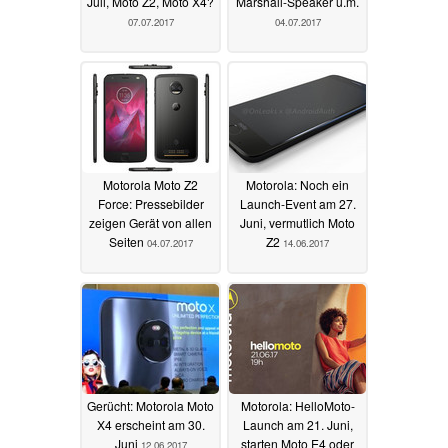
Juli, Moto Z2, Moto X4?
Marshall-Speaker u.m.
07.07.2017
04.07.2017
Motorola Moto Z2
Motorola: Noch ein
Force: Pressebilder
Launch-Event am 27.
zeigen Gerät von allen
Juni, vermutlich Moto
Seiten
Z2
04.07.2017
14.06.2017
Gerücht: Motorola Moto
Motorola: HelloMoto-
X4 erscheint am 30.
Launch am 21. Juni,
Juni
starten Moto E4 oder
12.06.2017