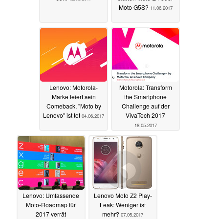
Moto G5S?
11.06.2017
Lenovo: Motorola-
Motorola: Transform
Marke feiert sein
the Smartphone
Comeback, "Moto by
Challenge auf der
Lenovo" ist tot
VivaTech 2017
04.06.2017
18.05.2017
Lenovo: Umfassende
Lenovo Moto Z2 Play-
Moto-Roadmap für
Leak: Weniger ist
2017 verrät
mehr?
07.05.2017