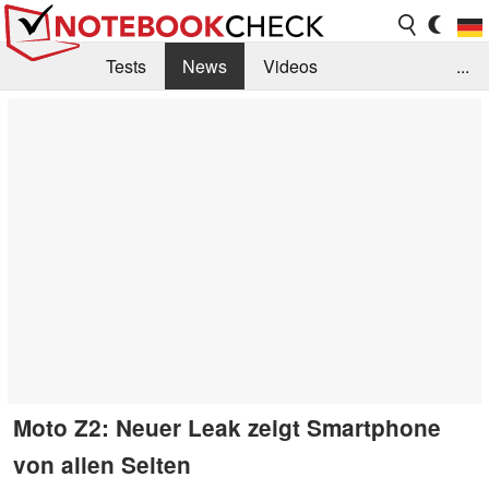
Tests
News
Videos
...
Benchmarks & Tech
Externe Tests
Kaufberatung
Deals
Suche
Jobs
Forum
Moto Z2: Neuer Leak zeigt Smartphone
von allen Seiten