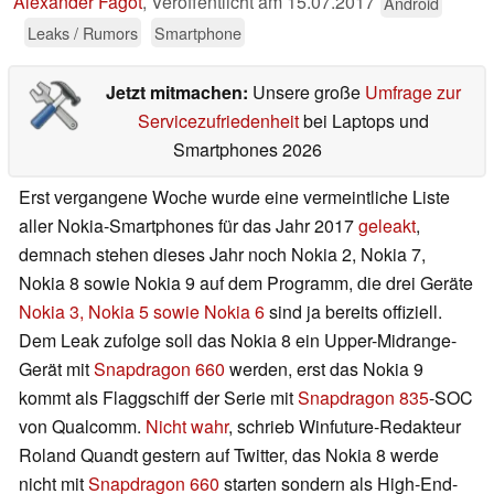
Alexander Fagot
,
Veröffentlicht am
15.07.2017
Android
Leaks / Rumors
Smartphone
Jetzt mitmachen:
Unsere große
Umfrage zur
Servicezufriedenheit
bei Laptops und
Smartphones 2026
Erst vergangene Woche wurde eine vermeintliche Liste
aller Nokia-Smartphones für das Jahr 2017
geleakt
,
demnach stehen dieses Jahr noch Nokia 2, Nokia 7,
Nokia 8 sowie Nokia 9 auf dem Programm, die drei Geräte
Nokia 3, Nokia 5 sowie Nokia 6
sind ja bereits offiziell.
Dem Leak zufolge soll das Nokia 8 ein Upper-Midrange-
Gerät mit
Snapdragon 660
werden, erst das Nokia 9
kommt als Flaggschiff der Serie mit
Snapdragon 835
-SOC
von Qualcomm.
Nicht wahr
, schrieb Winfuture-Redakteur
Roland Quandt gestern auf Twitter, das Nokia 8 werde
nicht mit
Snapdragon 660
starten sondern als High-End-