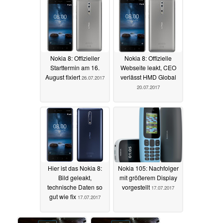
Nokia 8: Offizieller
Nokia 8: Offizielle
Starttermin am 16.
Webseite leakt, CEO
August fixiert
verlässt HMD Global
26.07.2017
20.07.2017
Hier ist das Nokia 8:
Nokia 105: Nachfolger
Bild geleakt,
mit größerem Display
technische Daten so
vorgestellt
17.07.2017
gut wie fix
17.07.2017