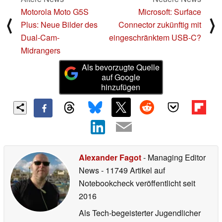
Motorola Moto G5S
Microsoft: Surface
⟨
⟩
Plus: Neue Bilder des
Connector zukünftig mit
Dual-Cam-
eingeschränktem USB-C?
Midrangers
Als bevorzugte Quelle
auf Google
hinzufügen
Alexander Fagot
- Managing Editor
News
- 11749 Artikel auf
Notebookcheck veröffentlicht
seit
2016
Als Tech-begeisterter Jugendlicher