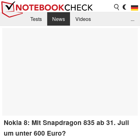
Tests
News
Videos
...
Benchmarks & Tech
Externe Tests
Kaufberatung
Deals
Suche
Jobs
Forum
Nokia 8: Mit Snapdragon 835 ab 31. Juli
um unter 600 Euro?