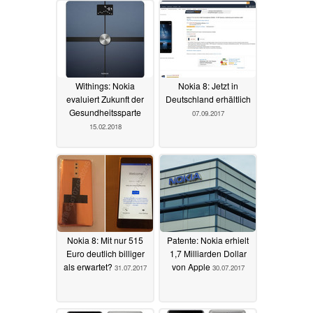
Withings: Nokia
Nokia 8: Jetzt in
evaluiert Zukunft der
Deutschland erhältlich
Gesundheitssparte
07.09.2017
15.02.2018
Nokia 8: Mit nur 515
Patente: Nokia erhielt
Euro deutlich billiger
1,7 Milliarden Dollar
als erwartet?
von Apple
31.07.2017
30.07.2017