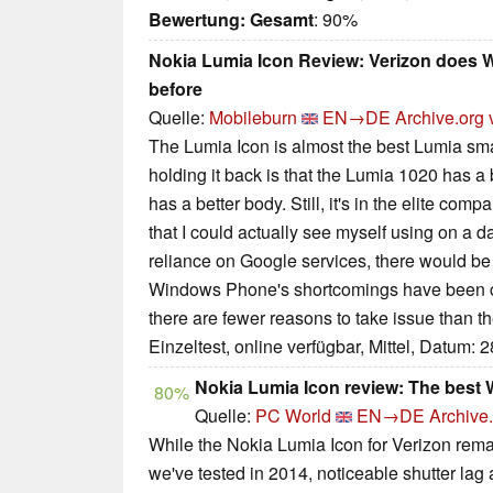
Bewertung:
Gesamt
: 90%
Nokia Lumia Icon Review: Verizon does 
before
Quelle:
Mobileburn
EN→DE
Archive.org 
The Lumia Icon is almost the best Lumia sma
holding it back is that the Lumia 1020 has 
has a better body. Still, it's in the elite c
that I could actually see myself using on a da
reliance on Google services, there would be v
Windows Phone's shortcomings have been c
there are fewer reasons to take issue than t
Einzeltest, online verfügbar, Mittel, Datum: 
Nokia Lumia Icon review: The best
80%
Quelle:
PC World
EN→DE
Archive.
While the Nokia Lumia Icon for Verizon re
we've tested in 2014, noticeable shutter lag