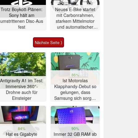
Trotz Boykott-Plänen:
Neues E-Bike startet
Sony hält am
mit Carbonrahmen,
umstrittenen Disc-Aus
starkem Mittelmotor
fest
und automatischer
Schaltung
Nächste Seite ⟩
86%
Antigravity A1 im Test:
Ist Motorolas
Immersive 360°-
Klapphandy-Debut so
Drohne auch für
gelungen, dass
Einsteiger
Samsung sich sorgen
muss? – Razr Fold
Smartphone im Test
84%
90%
Hat es Gigabyte
Immer 32 GB RAM ab