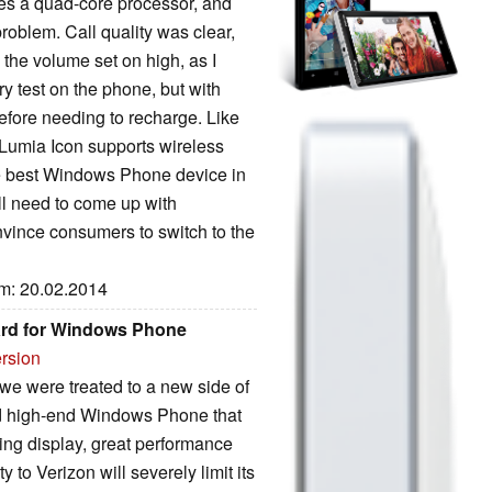
res a quad-core processor, and
roblem. Call quality was clear,
 the volume set on high, as I
ery test on the phone, but with
efore needing to recharge. Like
Lumia Icon supports wireless
he best Windows Phone device in
ll need to come up with
nvince consumers to switch to the
um: 20.02.2014
ward for Windows Phone
ersion
e were treated to a new side of
d high-end Windows Phone that
ing display, great performance
y to Verizon will severely limit its