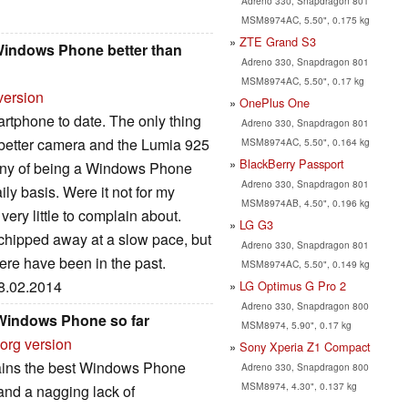
Adreno 330, Snapdragon 801
MSM8974AC, 5.50", 0.175 kg
ZTE Grand S3
Windows Phone better than
Adreno 330, Snapdragon 801
MSM8974AC, 5.50", 0.17 kg
version
OnePlus One
rtphone to date. The only thing
Adreno 330, Snapdragon 801
a better camera and the Lumia 925
MSM8974AC, 5.50", 0.164 kg
BlackBerry Passport
ompany of being a Windows Phone
Adreno 330, Snapdragon 801
ily basis. Were it not for my
MSM8974AB, 4.50", 0.196 kg
ery little to complain about.
LG G3
hipped away at a slow pace, but
Adreno 330, Snapdragon 801
here have been in the past.
MSM8974AC, 5.50", 0.149 kg
28.02.2014
LG Optimus G Pro 2
Adreno 330, Snapdragon 800
 Windows Phone so far
MSM8974, 5.90", 0.17 kg
org version
Sony Xperia Z1 Compact
mains the best Windows Phone
Adreno 330, Snapdragon 800
MSM8974, 4.30", 0.137 kg
 and a nagging lack of