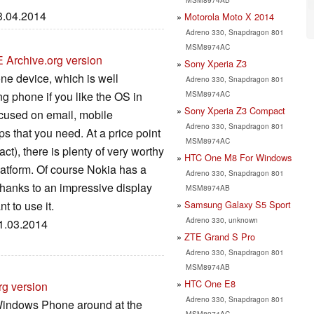
03.04.2014
Motorola Moto X 2014
Adreno 330, Snapdragon 801
MSM8974AC
E
Archive.org version
Sony Xperia Z3
e device, which is well
Adreno 330, Snapdragon 801
MSM8974AC
ng phone if you like the OS in
Sony Xperia Z3 Compact
focused on email, mobile
Adreno 330, Snapdragon 801
 that you need. At a price point
MSM8974AC
act), there is plenty of very worthy
HTC One M8 For Windows
latform. Of course Nokia has a
Adreno 330, Snapdragon 801
hanks to an impressive display
MSM8974AB
Samsung Galaxy S5 Sport
t to use it.
Adreno 330, unknown
31.03.2014
ZTE Grand S Pro
Adreno 330, Snapdragon 801
MSM8974AB
HTC One E8
rg version
Adreno 330, Snapdragon 801
 Windows Phone around at the
MSM8974AC