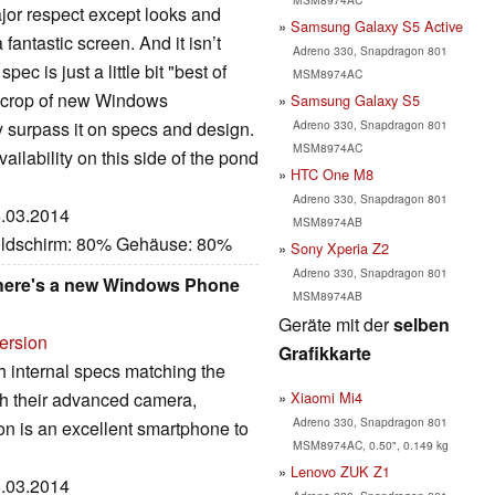
jor respect except looks and
Samsung Galaxy S5 Active
antastic screen. And it isn’t
Adreno 330, Snapdragon 801
pec is just a little bit "best of
MSM8974AC
4 crop of new Windows
Samsung Galaxy S5
Adreno 330, Snapdragon 801
surpass it on specs and design.
MSM8974AC
vailability on this side of the pond
HTC One M8
Adreno 330, Snapdragon 801
6.03.2014
MSM8974AB
Bildschirm: 80% Gehäuse: 80%
Sony Xperia Z2
Adreno 330, Snapdragon 801
There's a new Windows Phone
MSM8974AB
Geräte mit der
selben
ersion
Grafikkarte
internal specs matching the
Xiaomi Mi4
ith their advanced camera,
Adreno 330, Snapdragon 801
on is an excellent smartphone to
MSM8974AC, 0.50", 0.149 kg
Lenovo ZUK Z1
5.03.2014