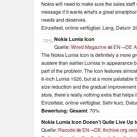
Nokia will need to make sure the sales staff o
message if it wants what's a great smartphone
needs and deserves.
Einzeltest, online verfügbar, Lang, Datum: 
Nokia Lumia Icon
70%
Quelle:
Wired Magazine
EN→DE
A
The Nokia Lumia Icon is definitely a more
austere than earlier Lumias in appearance bu
part of the problem. The Icon features almost
6-inch Lumia 1520, but at a more palatable 5
size reduction and the gradual improvemen
store, there’s really nothing extra that helps i
Einzeltest, online verfügbar, Sehr kurz, Dat
Bewertung:
Gesamt
: 70%
Nokia Lumia Icon Doesn’t Quite Live Up t
Quelle:
Recode
EN→DE
Archive.org ver