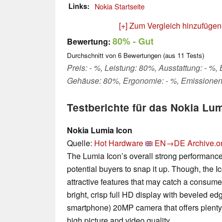
Links
Nokia Startseite
[+] Zum Vergleich hinzufügen
80%
- Gut
Bewertung:
Durchschnitt von
6
Bewertungen (aus
11
Tests)
Preis: - %, Leistung: 80%, Ausstattung: - %, 
Gehäuse: 80%, Ergonomie: - %, Emissionen
Testberichte für das Nokia Lum
Nokia Lumia Icon
Quelle:
Hot Hardware
EN→DE
Archive.o
The Lumia Icon’s overall strong performanc
potential buyers to snap it up. Though, the 
attractive features that may catch a consumer
bright, crisp full HD display with beveled edg
smartphone) 20MP camera that offers plenty 
high picture and video quality.