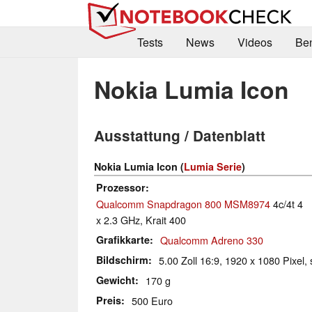
Tests
News
Videos
Be
Nokia Lumia Icon
Ausstattung / Datenblatt
Nokia Lumia Icon (
Lumia Serie
)
Prozessor
Qualcomm Snapdragon 800 MSM8974
4c/4t 4
x 2.3 GHz, Krait 400
Grafikkarte
Qualcomm Adreno 330
Bildschirm
5.00 Zoll 16:9, 1920 x 1080 Pixel, 
Gewicht
170 g
Preis
500 Euro