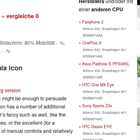
Herstellers
und/oder mit
einer
anderen CPU
» vergleiche
0
Fairphone 2
Adreno 330, Snapdragon 801
MSM8974AA
Bildschirm: 80% Mobilität: - %,
OnePlus X
Adreno 330, Snapdragon 801
: - %
MSM8974AA
Asus Padfone S PF500KL
ia Icon
Adreno 330, Snapdragon 801
MSM8974AB
HTC One M8 Eye
rg version
Adreno 330, Snapdragon 801
e might be enough to persuade
MSM8974AB
Sony Xperia Z3v
Icon has a number of additional
Adreno 330, Snapdragon 801
’s fancy such as well, like the
MSM8974AC
es, or the excellent (for a
HTC Desire EYE
of manual controls and relatively
Adreno 330, Snapdragon 801
MSM8974AB