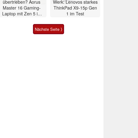
übertrieben? Aorus
Werk: Lenovos starkes
Master 16 Gaming-
ThinkPad X9-15p Gen
Laptop mit Zen 5 im
1 im Test
Test
Nächste Seite ⟩