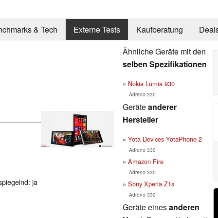
nchmarks & Tech
Externe Tests
Kaufberatung
Deal
Ähnliche Geräte mit den
selben Spezifikationen
Nokia Lumia 930
Adreno 330
Geräte
anderer
Hersteller
Yota Devices YotaPhone 2
Adreno 330
Amazon Fire
Adreno 330
spiegelnd: ja
Sony Xperia Z1s
Adreno 330
Geräte eines
anderen