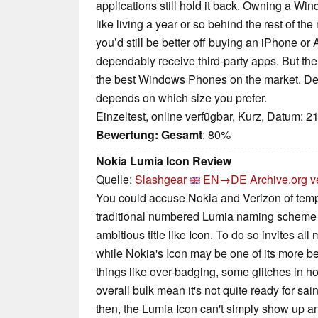
applications still hold it back. Owning a Win
like living a year or so behind the rest of the
you’d still be better off buying an iPhone o
dependably receive third-party apps. But th
the best Windows Phones on the market. De
depends on which size you prefer.
Einzeltest, online verfügbar, Kurz, Datum: 2
Bewertung:
Gesamt
: 80%
Nokia Lumia Icon Review
Quelle:
Slashgear
EN→DE
Archive.org v
You could accuse Nokia and Verizon of tempt
traditional numbered Lumia naming scheme 
ambitious title like Icon. To do so invites a
while Nokia's Icon may be one of its more beau
things like over-badging, some glitches in 
overall bulk mean it's not quite ready for sa
then, the Lumia Icon can't simply show up a