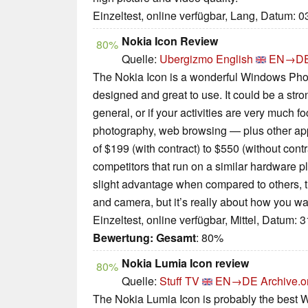
Einzeltest, online verfügbar, Lang, Datum: 
Nokia Icon Review
80%
Quelle:
Ubergizmo English
EN→D
The Nokia Icon is a wonderful Windows Phon
designed and great to use. It could be a stro
general, or if your activities are very much 
photography, web browsing — plus other apps
of $199 (with contract) to $550 (without contr
competitors that run on a similar hardware p
slight advantage when compared to others, t
and camera, but it’s really about how you wan
Einzeltest, online verfügbar, Mittel, Datum: 
Bewertung:
Gesamt
: 80%
Nokia Lumia Icon review
80%
Quelle:
Stuff TV
EN→DE
Archive.o
The Nokia Lumia Icon is probably the best