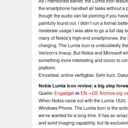
As I mentioned earlier, the Lumia Icon featu
the smartphone handled all tasks without a p
though the audio can be piercing if you have
painfully found out. I didn’t run a formal batt
moderate usage I was able to go a full day b
many of Nokia’s high-end smartphones, the 
charging. The Lumia Icon is undoubtedly t
Verizon’s lineup. But Nokia and Microsoft wi
something more interesting and iconic to co
platform.
Einzeltest, online verfügbar, Sehr kurz, Dat
Nokia Lumia Icon review: a big step for
Quelle:
Engadget
EN→DE
Archive.org v
When Nokia came out with the Lumia 1520, w
Windows Phone. The Lumia Icon is the soli
we've wanted for a long time. It has an amaz
and solid imaging capability, but its exclusivit