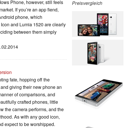
dows Phone, however, still feels
Preisvergleich
 market. If you’re an app fiend,
r Android phone, which
e Icon and Lumia 1520 are clearly
ciding between them simply
1.02.2014
ersion
ing fate, hopping off the
and giving their new phone an
ll manner of comparisons, and
tifully crafted phones, little
how the camera performs, and the
inthood. As with any good icon,
nd expect to be worshipped.