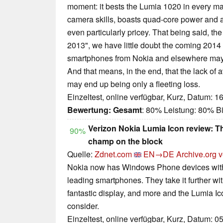
moment: it bests the Lumia 1020 in every ma
camera skills, boasts quad-core power and a f
even particularly pricey. That being said, the s
2013", we have little doubt the coming 201
smartphones from Nokia and elsewhere may 
And that means, in the end, that the lack of a
may end up being only a fleeting loss.
Einzeltest, online verfügbar, Kurz, Datum: 1
Bewertung:
Gesamt
: 80% Leistung: 80% 
Verizon Nokia Lumia Icon review: 
90%
champ on the block
Quelle:
Zdnet.com
EN→DE
Archive.org v
Nokia now has Windows Phone devices with 
leading smartphones. They take it further w
fantastic display, and more and the Lumia Ic
consider.
Einzeltest, online verfügbar, Kurz, Datum: 0