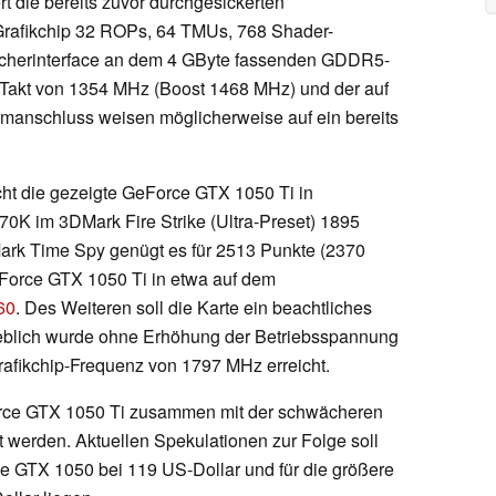
 die bereits zuvor durchgesickerten
 Grafikchip 32 ROPs, 64 TMUs, 768 Shader-
peicherinterface an dem 4 GByte fassenden GDDR5-
akt von 1354 MHz (Boost 1468 MHz) und der auf
romanschluss weisen möglicherweise auf ein bereits
cht die gezeigte GeForce GTX 1050 Ti in
70K im 3DMark Fire Strike (Ultra-Preset) 1895
ark Time Spy genügt es für 2513 Punkte (2370
eForce GTX 1050 Ti in etwa auf dem
60
. Des Weiteren soll die Karte ein beachtliches
eblich wurde ohne Erhöhung der Betriebsspannung
Grafikchip-Frequenz von 1797 MHz erreicht.
Force GTX 1050 Ti zusammen mit der schwächeren
t werden. Aktuellen Spekulationen zur Folge soll
rce GTX 1050 bei 119 US-Dollar und für die größere