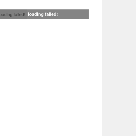
loading failed!
loading failed!