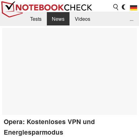
Tests
News
Videos
...
Benchmarks & Tech
Externe Tests
Kaufberatung
Deals
Suche
Jobs
Forum
Opera: Kostenloses VPN und
Energiesparmodus