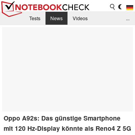
Tests
News
Videos
...
Benchmarks & Tech
Externe Tests
Kaufberatung
Deals
Suche
Jobs
Forum
Oppo A92s: Das günstige Smartphone
mit 120 Hz-Display könnte als Reno4 Z 5G