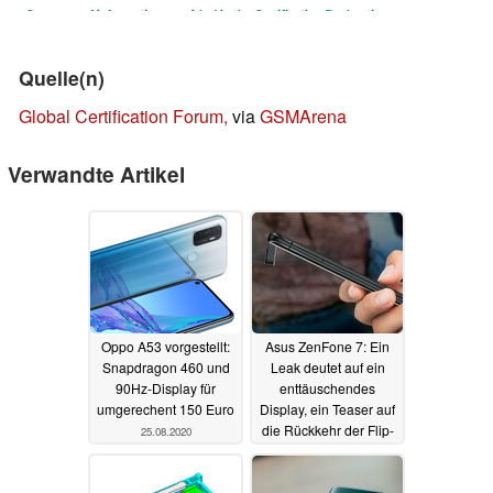
Quelle(n)
Global Certification Forum,
via
GSMArena
Verwandte Artikel
Oppo A53 vorgestellt:
Asus ZenFone 7: Ein
Snapdragon 460 und
Leak deutet auf ein
90Hz-Display für
enttäuschendes
umgerechent 150 Euro
Display, ein Teaser auf
die Rückkehr der Flip-
25.08.2020
Kamera
19.08.2020