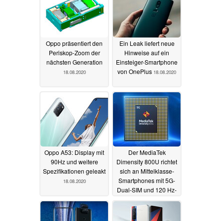
Oppo präsentiert den
Ein Leak liefert neue
Periskop-Zoom der
Hinweise auf ein
nächsten Generation
Einsteiger-Smartphone
von OnePlus
18.08.2020
18.08.2020
Oppo A53: Display mit
Der MediaTek
90Hz und weitere
Dimensity 800U richtet
Spezifikationen geleakt
sich an Mittelklasse-
Smartphones mit 5G-
18.08.2020
Dual-SIM und 120 Hz-
Displays
18.08.2020