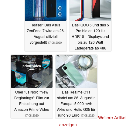
Teaser: Das Asus
Das iQOO 5 und das 5
ZenFone 7 wird am 26.
Pro bieten 120 Hz
August offiziell
HDR10+-Displays und
vorgestellt
bis zu 120 Watt
17.08.2020
Ladegeräte ab 486
Euro
17.08.2020
OnePlus Nord "New
Das Realme C11
Beginnings": Film zur
startet am 26. August in
Entstehung auf
Europa: 5.000 mAh
Amazon Prime Video
Akku und Helio G35 für
rund 90 Euro
17.08.2020
17.08.2020
Weitere Artikel
anzeigen