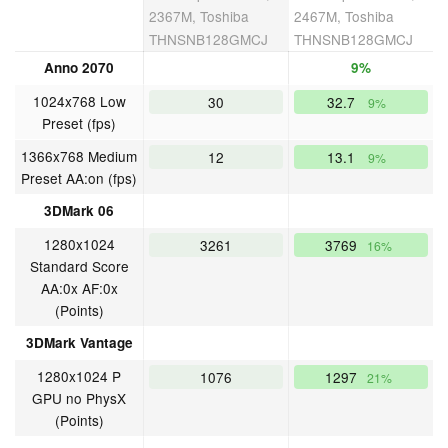
2367M, Toshiba
2467M, Toshiba
THNSNB128GMCJ
THNSNB128GMCJ
Anno 2070
9%
1024x768 Low
30
32.7
9%
Preset (fps)
1366x768 Medium
12
13.1
9%
Preset AA:on (fps)
3DMark 06
1280x1024
3261
3769
16%
Standard Score
AA:0x AF:0x
(Points)
3DMark Vantage
1280x1024 P
1076
1297
21%
GPU no PhysX
(Points)