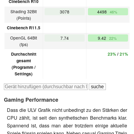
Cinebench R10
Shading 32Bit
3078
4498
46%
(Points)
Cinebench R11.5
OpenGL 64Bit
7.74
9.42
22%
(fps)
Durchschnitt
23%
/
21%
gesamt
(Programm /
Settings)
Gaming Performance
Dass die ULV Grafik nicht unbedingt zu den Stärken der
CPU zählt, ist seit den synthetischen Benchmarks klar.
Spannend ist, dass man aber trotzdem einige aktuelle
Spiele flüssig spielen kann. Neben casual Gaming Titeln