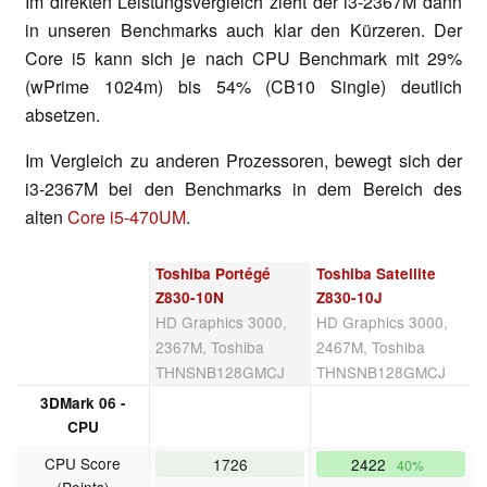
Im direkten Leistungsvergleich zieht der i3-2367M dann
in unseren Benchmarks auch klar den Kürzeren. Der
Core i5 kann sich je nach CPU Benchmark mit 29%
(wPrime 1024m) bis 54% (CB10 Single) deutlich
absetzen.
Im Vergleich zu anderen Prozessoren, bewegt sich der
i3-2367M bei den Benchmarks in dem Bereich des
alten
Core i5-470UM
.
Toshiba Portégé
Toshiba Satellite
Z830-10N
Z830-10J
HD Graphics 3000,
HD Graphics 3000,
2367M, Toshiba
2467M, Toshiba
THNSNB128GMCJ
THNSNB128GMCJ
3DMark 06 -
CPU
CPU Score
1726
2422
40%
(Points)