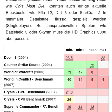
wie
Orks Must Die,
konnten auch einige aktuelle
Blockbuster wie Fifa 12, Dirt 3 oder StarCraft 2 in
minimaler Detailstufe flüssig gespielt werden
(Singleplayer). Bei anspruchsvollen Spielen wie
Battlefield 3 oder Skyrim muss die HD Graphics 3000
aber passen.
min.
mittel
hoch
max.
Doom 3
(2004)
23.5
22
Counter-Strike Source
(2004)
75
World of Warcraft
(2005)
73
47
8
World in Conflict - Benchmark
40
14
9
4
(2007)
Crysis - GPU Benchmark
(2007)
24.8
Crysis - CPU Benchmark
(2007)
26
Supreme Commander - FA Bench
19
14
13
(2007)