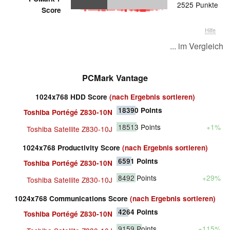
2525 Punkte
Score
Hilfe
... im Vergleich
PCMark Vantage
1024x768 HDD Score
(nach Ergebnis sortieren)
18390
Points
Toshiba Portégé Z830-10N
18513
Points
+1%
Toshiba Satellite Z830-10J
1024x768 Productivity Score
(nach Ergebnis sortieren)
6591
Points
Toshiba Portégé Z830-10N
8492
Points
+29%
Toshiba Satellite Z830-10J
1024x768 Communications Score
(nach Ergebnis sortieren)
4264
Points
Toshiba Portégé Z830-10N
9159
Points
+115%