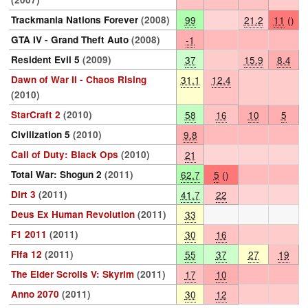
Trackmania Nations Forever
(2008)
99
21.2
11
()
GTA IV - Grand Theft Auto
(2008)
-1
Resident Evil 5
(2009)
37
15.9
8.4
Dawn of War II - Chaos Rising
31.1
12.4
(2010)
StarCraft 2
(2010)
58
16
10
5
Civilization 5
(2010)
9.8
Call of Duty: Black Ops
(2010)
21
Total War: Shogun 2
(2011)
62.7
5
()
Dirt 3
(2011)
41.7
22
Deus Ex Human Revolution
(2011)
33
F1 2011
(2011)
30
16
Fifa 12
(2011)
55
37
27
19
The Elder Scrolls V: Skyrim
(2011)
17
10
Anno 2070
(2011)
30
12