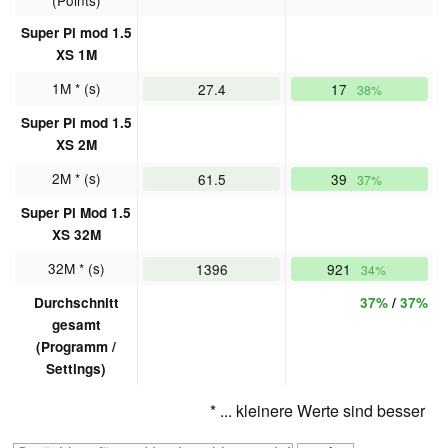
Super Pi mod 1.5
XS 1M
1M * (s)
27.4
17
38%
Super Pi mod 1.5
XS 2M
2M * (s)
61.5
39
37%
Super Pi Mod 1.5
XS 32M
32M * (s)
1396
921
34%
Durchschnitt
37%
/
37%
gesamt
(Programm /
Settings)
* ... kleinere Werte sind besser