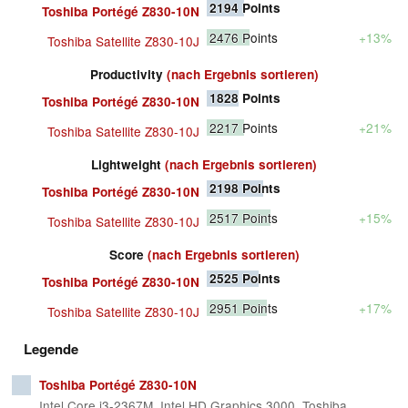
2194
Points
Toshiba Portégé Z830-10N
2476
Points
+13%
Toshiba Satellite Z830-10J
Productivity
(nach Ergebnis sortieren)
1828
Points
Toshiba Portégé Z830-10N
2217
Points
+21%
Toshiba Satellite Z830-10J
Lightweight
(nach Ergebnis sortieren)
2198
Points
Toshiba Portégé Z830-10N
2517
Points
+15%
Toshiba Satellite Z830-10J
Score
(nach Ergebnis sortieren)
2525
Points
Toshiba Portégé Z830-10N
2951
Points
+17%
Toshiba Satellite Z830-10J
Legende
Toshiba Portégé Z830-10N
Intel Core i3-2367M, Intel HD Graphics 3000, Toshiba