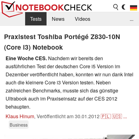
Tests
News
Videos
...
Benchmarks & Tech
Externe Tests
Praxistest Toshiba Portégé Z830-10N
(Core i3) Notebook
Kaufberatung
Deals
Suche
Jobs
Eine Woche CES.
Nachdem wir bereits den
Forum
ausführlichen Test der deutschen Core i5 Version im
Dezember veröffentlicht haben, konnten wir nun dank Intel
auch die kleinere Core i3 Version testen. Neben
zahlreichen Benchmarks, musste sich das günstige
Ultrabook auch im Praxiseinsatz auf der CES 2012
behaupten.
Klaus Hinum
,
Veröffentlicht am
30.01.2012
🇵🇱
🇺🇸
...
Business