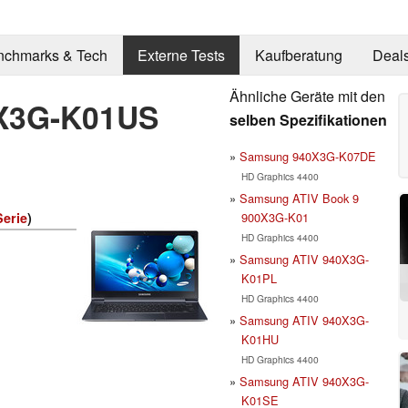
nchmarks & Tech
Externe Tests
Kaufberatung
Deal
Ähnliche Geräte mit den
X3G-K01US
selben Spezifikationen
Samsung 940X3G-K07DE
HD Graphics 4400
Samsung ATIV Book 9
900X3G-K01
Serie
)
HD Graphics 4400
Samsung ATIV 940X3G-
K01PL
HD Graphics 4400
Samsung ATIV 940X3G-
K01HU
HD Graphics 4400
Samsung ATIV 940X3G-
K01SE