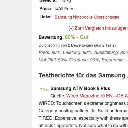
Gewicht
1.4 kg
Preis
1400 Euro
Links
Samsung Notebooks Übersichtseite
[+] Zum Vergleich hinzufügen
80%
- Gut
Bewertung:
Durchschnitt von
2
Bewertungen (aus
2
Tests)
Preis: 80%, Leistung: 80%, Ausstattung: 80
Mobilität: 80%, Gehäuse: 90%, Ergonomie: 
Testberichte für das Samsun
Samsung ATIV Book 9 Plus
70%
Quelle:
Wired Magazine
EN→DE
A
WIRED: Touchscreen’s extreme brightness ou
Category-busting battery life. Solid performan
TIRED: Expensive, especially with these sp
attracts fingerprints. Not sure what to do wit