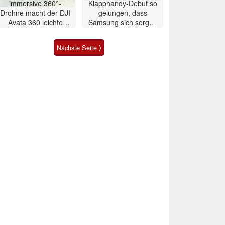
immersive 360°-
Klapphandy-Debut so
Drohne macht der DJI
gelungen, dass
Avata 360 leichte
Samsung sich sorgen
Konkurrenz
muss? – Razr Fold
Smartphone im Test
Nächste Seite ⟩