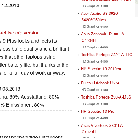
6.12.2013
HD Graphics 4400
Acer Aspire S3-392G-
54206G50tws
HD Graphics 4400
rchive.org version
Asus Zenbook UX302LA-
 9 Plus looks and feels its
C4004H
HD Graphics 4400
less build quality and a brilliant
Toshiba Portege Z30T-A-11C
s that other laptops using
HD Graphics 4400
er battery life, but thanks to the
HP Spectre 13-3010ea
s for a full day of work anyway.
HD Graphics 4400
Fujitsu Lifebook U574
29.08.2013
HD Graphics 4400
tung: 80% Ausstattung: 80%
Toshiba Portege Z30-A-M5S
90% Emissionen: 80%
HD Graphics 4400
HP Spectre 13 Pro
HD Graphics 4400
Asus VivoBook S301LA-
C1073H
asst hochwertige Ultrabooks.