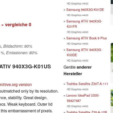
HD Graphics 4400
Samsung 940X3G-K01DE
HD Graphics 4400
Samsung ATIV 940X3G-
» vergleiche
0
K01FR
HD Graphics 4400
Samsung ATIV Book 9 Plus
HD Graphics 4400
%, Bildschirm: 90%
Samsung ATIV 940X3G-
- %, Emissionen: 80%
K03DE
HD Graphics 4400
g ATIV 940X3G-K01US
Geräte
anderer
Hersteller
Toshiba Satellite Z30T-A-111
rchive.org version
HD Graphics 4400
tmatched only by its resolution.
Lenovo IdeaPad U330-
ce, stability. Great design.
59427487
ecs. Weak keyboard. Outer lid
HD Graphics 4400
h this embarrassment of pixels.
Toshiba Satellite Z30-A-12R