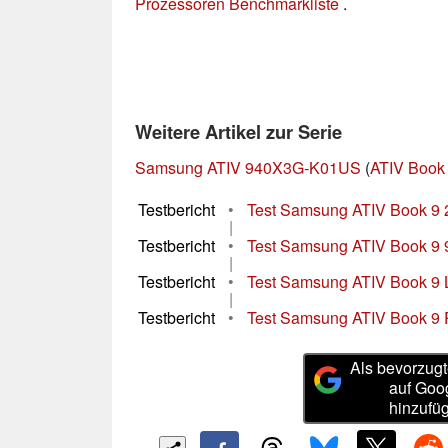
Prozessoren Benchmarkliste
.
Weitere Artikel zur Serie
Samsung ATIV 940X3G-K01US
(
ATIV Book 
Testbericht
•
Test Samsung ATIV Book 9 
|
Testbericht
•
Test Samsung ATIV Book 
|
Testbericht
•
Test Samsung ATIV Book 9 
|
Testbericht
•
Test Samsung ATIV Book 9 
Als bevorzugt
auf Goo
hinzufü