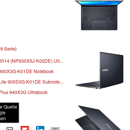
9 Serie
)
2014 (NP930X5J-K02DE) Ult...
9 900X3G-K01DE Notebook
Lite 905S3G-K01DE Subnote...
Plus 940X3G Ultrabook
e Quelle
gle
gen