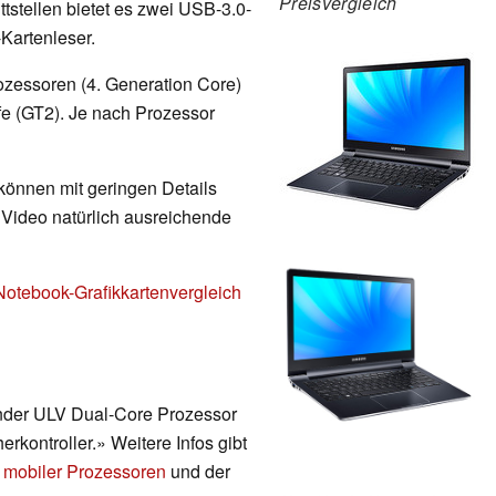
Preisvergleich
tstellen bietet es zwei USB-3.0-
Kartenleser.
ozessoren (4. Generation Core)
ufe (GT2). Je nach Prozessor
 können mit geringen Details
d Video natürlich ausreichende
Notebook-Grafikkartenvergleich
render ULV Dual-Core Prozessor
erkontroller.» Weitere Infos gibt
 mobiler Prozessoren
und der