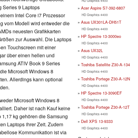
HD Graphics 4400
 Series 9 Laptops
Acer Aspire S7-392-6807
 einem Intel Core i7 Prozessor
HD Graphics 4400
Asus UX301LA-DH51T
 vom Modell wird entweder die
HD Graphics 4400
n AMDs neuesten Grafikkarten
HP Spectre 13-3000eo
rößen zur Auswahl. Die Laptops
HD Graphics 4400
ßen Touchscreen mit einer
Asus UX32L
gar über einen hellen und
HD Graphics 4400
Samsung ATIV Book 9 Series
Toshiba Satellite Z30-A-134
 die Microsoft Windows 8
HD Graphics 4400
Toshiba Portege Z30-A-12N
ten. Allerdings kann optional
HD Graphics 4400
rden.
HP Spectre 13-3090EF
tweder Microsoft Windows 8
HD Graphics 4400
Toshiba Portege Z30-A-12T
lliert. Daher ist nach Kauf keine
HD Graphics 4400
ab 1,17 kg gehören die Samsung
Dell XPS 13-9333
ten Laptops ihrer Zeit. Zudem
HD Graphics 4400
Kabellose Kommunikation ist via