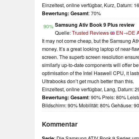
Einzeltest, online verfügbar, Kurz, Datum: 1
Bewertung:
Gesamt
: 70%
Samsung Ativ Book 9 Plus review
90%
Quelle:
Trusted Reviews
EN→DE
A
It may not come cheap, but the Samsung Ativ
money. It’s a great looking laptop of near-flaw
screen. The superb screen resolution ensure
similarly up-to-date components will offer bett
optimisation of the Intel Haswell CPU, it last
Ultrabooks don’t get much better than this.
Einzeltest, online verfügbar, Lang, Datum: 
Bewertung:
Gesamt
: 90% Preis: 80% Leis
Bildschirm: 90% Mobilität: 80% Gehäuse: 
Kommentar
Serie
: Die Samsung ATIV Book 9 Series umf