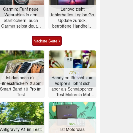
Garmin: Fünf neue
Lenovo zieht
Wearables in den
fehlerhaftes Legion Go
Startlöchern, auch
Update zurück,
Garmin selbst deutet
betroffene Handhelds
auf Fenix 9-Release
bleiben unbrauchbar
Nächste Seite ⟩
73%
Ist das noch ein
Handy enttäuscht zum
Fitnesstracker? Xiaomi
Vollpreis, lohnt sich
Smart Band 10 Pro im
aber als Schnäppchen
Test
– Test Motorola Moto
G47 Smartphone
86%
Antigravity A1 im Test:
Ist Motorolas