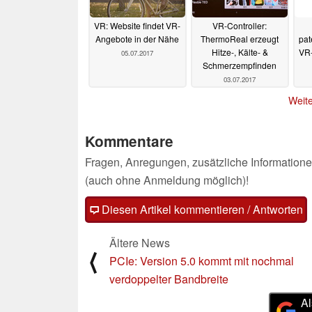
VR: Website findet VR-
VR-Controller:
Angebote in der Nähe
ThermoReal erzeugt
pat
Hitze-, Kälte- &
VR-
05.07.2017
Schmerzempfinden
03.07.2017
Weite
Kommentare
Fragen, Anregungen, zusätzliche Informatione
(auch ohne Anmeldung möglich)!
Diesen Artikel kommentieren / Antworten
Ältere News
⟨
PCIe: Version 5.0 kommt mit nochmal
verdoppelter Bandbreite
Al