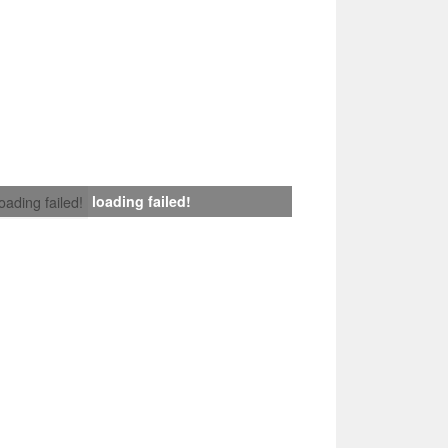
loading failed!
loading failed!