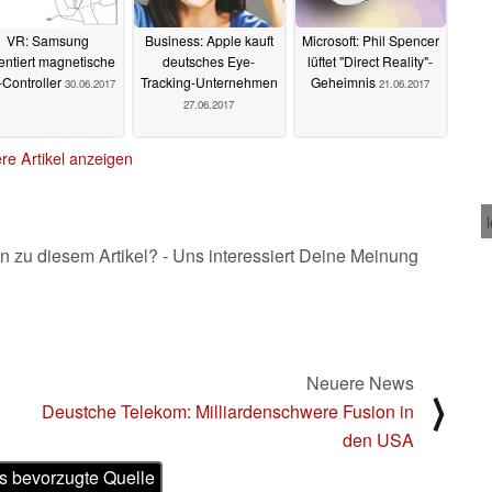
VR: Samsung
Business: Apple kauft
Microsoft: Phil Spencer
entiert magnetische
deutsches Eye-
lüftet "Direct Reality"-
Controller
Tracking-Unternehmen
Geheimnis
30.06.2017
21.06.2017
27.06.2017
re Artikel anzeigen
n zu diesem Artikel? - Uns interessiert Deine Meinung
Neuere News
⟩
Deustche Telekom: Milliardenschwere Fusion in
den USA
s bevorzugte Quelle