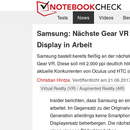
Tests
News
Videos
Be
Samsung: Nächste Gear VR
Display in Arbeit
Samsung bastelt bereits fleißig an der nächs
Gear VR. Diese soll mit 2.000 ppi deutlich hö
aktuelle Konkurrenten von Oculus und HTC (c
Christian Hintze
,
Veröffentlicht am
21.06.201
Virtual Reality (VR) / Augmented Reality (AR)
Insider berichten, dass Samsung an e
arbeitet. Im Gegensatz zu der Originalv
Generation allerdings keine Smartpho
Displayersatz beherbergen. Die nächst