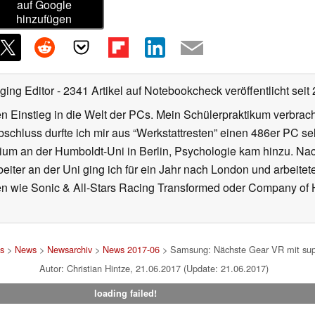
auf Google
hinzufügen
ging Editor
- 2341 Artikel auf Notebookcheck veröffentlicht
seit
 Einstieg in die Welt der PCs. Mein Schülerpraktikum verbrach
chluss durfte ich mir aus “Werkstattresten” einen 486er PC s
dium an der Humboldt-Uni in Berlin, Psychologie kam hinzu. Nac
beiter an der Uni ging ich für ein Jahr nach London und arbeite
n wie Sonic & All-Stars Racing Transformed oder Company of He
s
>
News
>
Newsarchiv
>
News 2017-06
> Samsung: Nächste Gear VR mit supe
Autor: Christian Hintze, 21.06.2017 (Update: 21.06.2017)
loading failed!