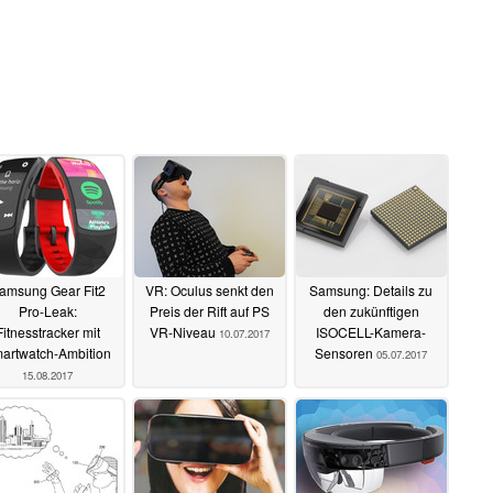
amsung Gear Fit2
VR: Oculus senkt den
Samsung: Details zu
Pro-Leak:
Preis der Rift auf PS
den zukünftigen
Fitnesstracker mit
VR-Niveau
ISOCELL-Kamera-
10.07.2017
artwatch-Ambition
Sensoren
05.07.2017
15.08.2017