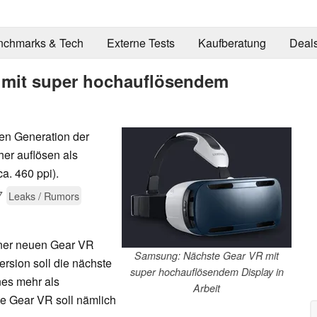
nchmarks & Tech
Externe Tests
Kaufberatung
Deal
 mit super hochauflösendem
ten Generation der
her auflösen als
a. 460 ppi).
7
Leaks / Rumors
iner neuen Gear VR
Samsung: Nächste Gear VR mit
ersion soll die nächste
super hochauflösendem Display in
nes mehr als
Arbeit
e Gear VR soll nämlich