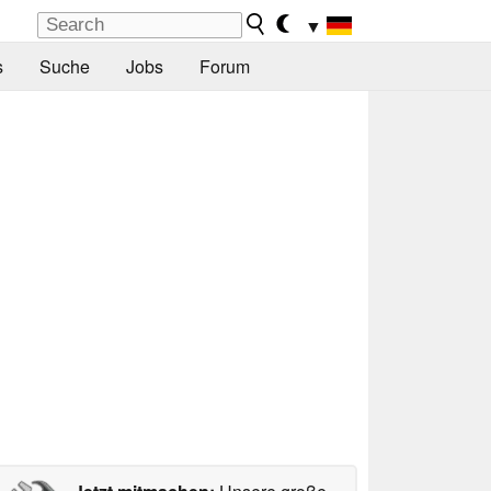
▼
s
Suche
Jobs
Forum