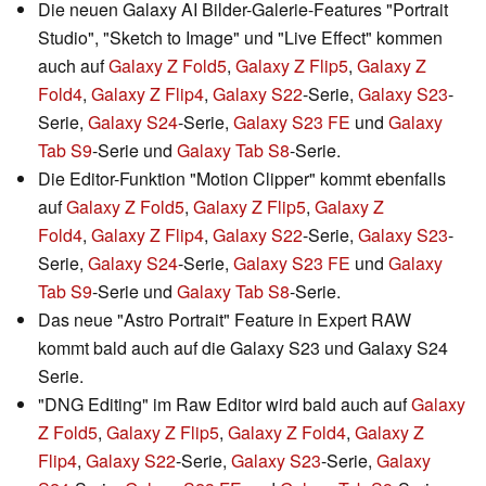
Die neuen Galaxy AI Bilder-Galerie-Features "Portrait
Studio", "Sketch to Image" und "Live Effect" kommen
auch auf
Galaxy Z Fold5
,
Galaxy Z Flip5
,
Galaxy Z
Fold4
,
Galaxy Z Flip4
,
Galaxy S22
-Serie,
Galaxy S23
-
Serie,
Galaxy S24
-Serie,
Galaxy S23 FE
und
Galaxy
Tab S9
-Serie und
Galaxy Tab S8
-Serie.
Die Editor-Funktion "Motion Clipper" kommt ebenfalls
auf
Galaxy Z Fold5
,
Galaxy Z Flip5
,
Galaxy Z
Fold4
,
Galaxy Z Flip4
,
Galaxy S22
-Serie,
Galaxy S23
-
Serie,
Galaxy S24
-Serie,
Galaxy S23 FE
und
Galaxy
Tab S9
-Serie und
Galaxy Tab S8
-Serie.
Das neue "Astro Portrait" Feature in Expert RAW
kommt bald auch auf die Galaxy S23 und Galaxy S24
Serie.
"DNG Editing" im Raw Editor wird bald auch auf
Galaxy
Z Fold5
,
Galaxy Z Flip5
,
Galaxy Z Fold4
,
Galaxy Z
Flip4
,
Galaxy S22
-Serie,
Galaxy S23
-Serie,
Galaxy