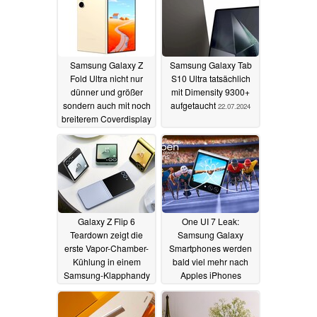
Samsung Galaxy Z
Samsung Galaxy Tab
Fold Ultra nicht nur
S10 Ultra tatsächlich
dünner und größer
mit Dimensity 9300+
sondern auch mit noch
aufgetaucht
22.07.2024
breiterem Coverdisplay
laut Leaker
23.07.2024
Galaxy Z Flip 6
One UI 7 Leak:
Teardown zeigt die
Samsung Galaxy
erste Vapor-Chamber-
Smartphones werden
Kühlung in einem
bald viel mehr nach
Samsung-Klapphandy
Apples iPhones
aussehen
21.07.2024
20.07.2024