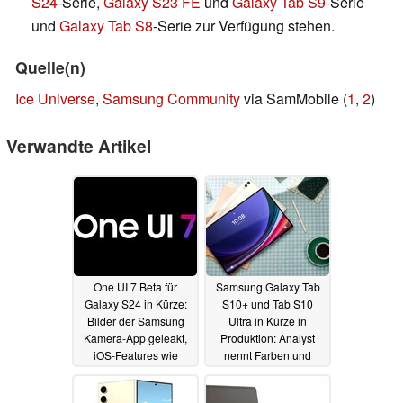
S24
-Serie,
Galaxy S23 FE
und
Galaxy Tab S9
-Serie
und
Galaxy Tab S8
-Serie zur Verfügung stehen.
Quelle(n)
Ice Universe
,
Samsung Community
via SamMobile (
1
,
2
)
Verwandte Artikel
One UI 7 Beta für
Samsung Galaxy Tab
Galaxy S24 in Kürze:
S10+ und Tab S10
Bilder der Samsung
Ultra in Kürze in
Kamera-App geleakt,
Produktion: Analyst
iOS-Features wie
nennt Farben und
Dynamic Island
bekräftigt
erwartet
Launchtermin
25.07.2024
23.07.2024