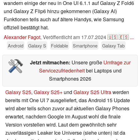
wandern einige der neu in One UI 6.1.1 auf Galaxy Z Fold6
und Galaxy Z Flip6 hinzu gekommenen (Galaxy AI)
Funktionen teils auch auf ältere Handys, wie Samsung
offiziell bestätigt hat.
Alexander Fagot
,
Veröffentlicht am
17.07.2024
🇺🇸
🇪🇸
...
Android
Galaxy S
Foldable
Smartphone
Galaxy Tab
Jetzt mitmachen:
Unsere große
Umfrage zur
Servicezufriedenheit
bei Laptops und
Smartphones 2026
Galaxy S25
,
Galaxy S25+
und
Galaxy S25 Ultra
werden
bereits mit One UI 7 ausgeliefert, das Android 15 Update
wird aber teils schon zuvor auf aktuellen Galaxy Phones
erwartet, nachdem Google im August wohl die finale
Version vorstellen wird. Laut dem gewöhnlich sehr
zuverlässigen Leaker Ice Universe (siehe unten) ist da