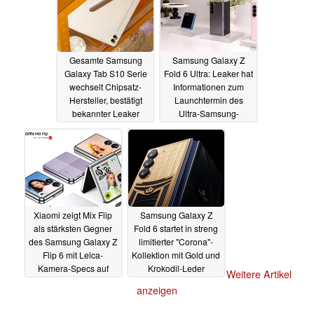
Gesamte Samsung
Samsung Galaxy Z
Galaxy Tab S10 Serie
Fold 6 Ultra: Leaker hat
wechselt Chipsatz-
Informationen zum
Hersteller, bestätigt
Launchtermin des
bekannter Leaker
Ultra-Samsung-
Foldables
19.07.2024
17.07.2024
Xiaomi zeigt Mix Flip
Samsung Galaxy Z
als stärksten Gegner
Fold 6 startet in streng
des Samsung Galaxy Z
limitierter "Corona"-
Flip 6 mit Leica-
Kollektion mit Gold und
Kamera-Specs auf
Krokodil-Leder
Weitere Artikel
dem Scharnier
16.07.2024
anzeigen
17.07.2024