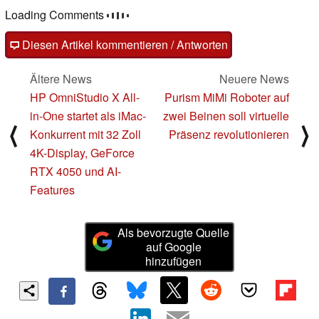
Loading Comments
Diesen Artikel kommentieren / Antworten
Ältere News
Neuere News
HP OmniStudio X All-
Purism MiMi Roboter auf
in-One startet als iMac-
zwei Beinen soll virtuelle
⟨
⟩
Konkurrent mit 32 Zoll
Präsenz revolutionieren
4K-Display, GeForce
RTX 4050 und AI-
Features
Als bevorzugte Quelle
auf Google
hinzufügen