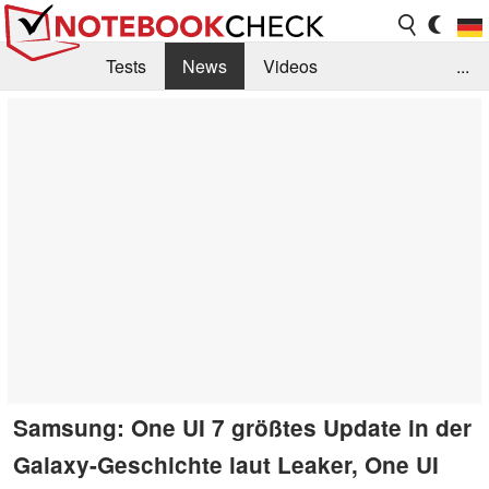
Tests
News
Videos
...
Benchmarks & Tech
Externe Tests
Kaufberatung
Deals
Suche
Jobs
Forum
Samsung: One UI 7 größtes Update in der
Galaxy-Geschichte laut Leaker, One UI