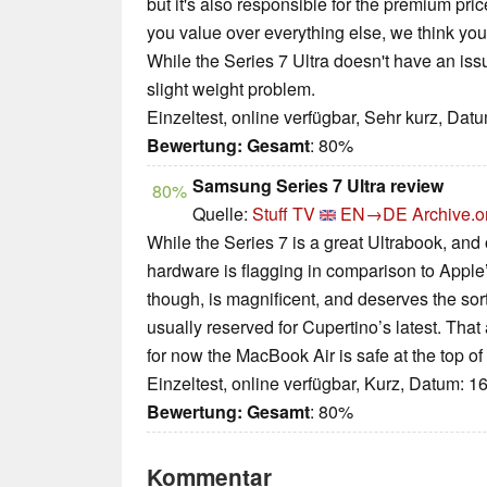
but it's also responsible for the premium price 
you value over everything else, we think you'
While the Series 7 Ultra doesn't have an iss
slight weight problem.
Einzeltest, online verfügbar, Sehr kurz, Dat
Bewertung:
Gesamt
: 80%
Samsung Series 7 Ultra review
80%
Quelle:
Stuff TV
EN→DE
Archive.o
While the Series 7 is a great Ultrabook, and 
hardware is flagging in comparison to Apple
though, is magnificent, and deserves the sor
usually reserved for Cupertino’s latest. That
for now the MacBook Air is safe at the top of
Einzeltest, online verfügbar, Kurz, Datum: 1
Bewertung:
Gesamt
: 80%
Kommentar