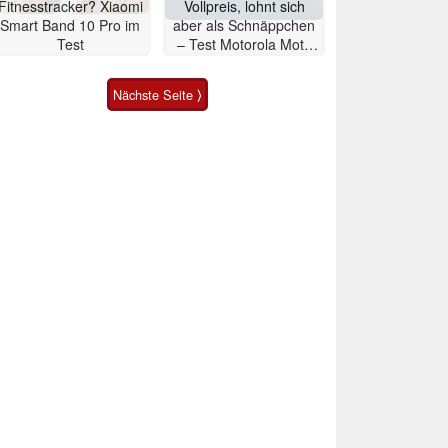
Fitnesstracker? Xiaomi
Vollpreis, lohnt sich
Smart Band 10 Pro im
aber als Schnäppchen
Test
– Test Motorola Moto
G47 Smartphone
Nächste Seite ⟩