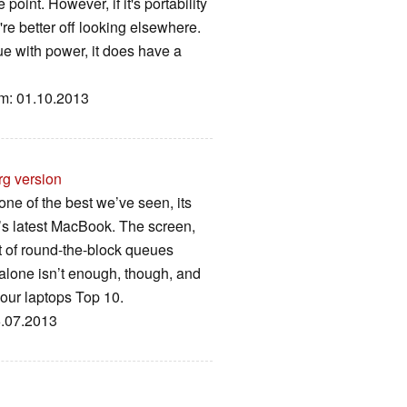
point. However, if it's portability
re better off looking elsewhere.
ue with power, it does have a
um: 01.10.2013
rg version
one of the best we’ve seen, its
’s latest MacBook. The screen,
t of round-the-block queues
 alone isn’t enough, though, and
 our laptops Top 10.
6.07.2013