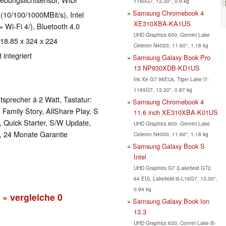
1160G7, 13.30", 0.9 kg
Samsung Chromebook 4
10/100/1000MBit/s), Intel
XE310XBA-KA1US
 Wi-Fi 4/), Bluetooth 4.0
UHD Graphics 600, Gemini Lake
 18.85 x 324 x 224
Celeron N4020, 11.60", 1.18 kg
integriert
Samsung Galaxy Book Pro
13 NP930XDB-KD1US
Iris Xe G7 96EUs, Tiger Lake i7-
1165G7, 13.30", 0.87 kg
sprecher á 2 Watt, Tastatur:
Samsung Chromebook 4
Family Story, AllShare Play, S
11.6 inch XE310XBA-K01US
, Quick Starter, S/W Update,
UHD Graphics 600, Gemini Lake
r, 24 Monate Garantie
Celeron N4000, 11.60", 1.18 kg
Samsung Galaxy Book S
Intel
UHD Graphics G7 (Lakefield GT2
64 EU), Lakefield i5-L16G7, 13.30",
0.94 kg
» vergleiche
0
Samsung Galaxy Book Ion
13.3
UHD Graphics 620, Comet Lake i5-