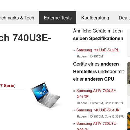
nchmarks & Tech
Externe Tests
Kaufberatung
Deal
Ähnliche Geräte mit den
ch 740U3E-
selben Spezifikationen
Samsung 730U3E-S02PL
Radeon HD 8570M
Geräte eines
anderen
Herstellers
und/oder mit
einer
anderen CPU
 7 Serie
)
Samsung ATIV 740U3E-
X01DE
Radeon HD 8570M, Core i5 3337U
Samsung 740U3E-S04UK
Radeon HD 8570M, Core i5 3337U
Samsung ATIV 730U3E-
S06DE