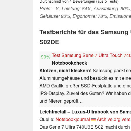
Durchschnitt von
4
Bewertungen (aus
5
Tests)
Preis: - %, Leistung: 84%, Ausstattung: 60%,
Gehäuse: 93%, Ergonomie: 78%, Emission
Testberichte für das Samsung 
S02DE
Test Samsung Serie 7 Ultra Touch 7
90%
Notebookcheck
Klotzen, nicht kleckern!
Samsung packt sein
Aluminiumgehäuse und bestückt es mit einem
AMD Grafik, großer SSD-Festplatte und ein
IPS-Display. Zuviel des Guten? Wir haben d
und Nieren geprüft…
Leichtmetall – Luxus-Ultrabook von Sam
Quelle:
Notebookjournal
Archive.org vers
Das Serie 7 Ultra 740U3E S02 macht durch