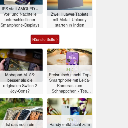
IPS statt AMOLED –
Vor- und Nachteile
Zwei Huawei-Tablets
unterschiedlicher
mit Metall-Unibody
Smartphone-Displays
starten in Indien
Nächste Seite ⟩
84%
Mobapad M12S:
Preisrutsch macht Top-
besser als die
Smartphone mit Leica-
originalen Switch 2
Kameras zum
Joy-Cons?
Schnäppchen - Test
Xiaomi 17T
73%
Ist das noch ein
Handy enttäuscht zum