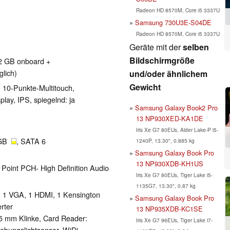
Radeon HD 8570M, Core i5 3337U
Samsung 730U3E-S04DE
Radeon HD 8570M, Core i5 3337U
Geräte mit der
selben
Bildschirmgröße
2 GB onboard +
lich)
und/oder ähnlichem
Gewicht
, 10-Punkte-Multitouch,
lay, IPS, spiegelnd: ja
Samsung Galaxy Book2 Pro
13 NP930XED-KA1DE
Iris Xe G7 80EUs, Alder Lake-P i5-
 GB
, SATA 6
1240P, 13.30", 0.885 kg
Samsung Galaxy Book Pro
13 NP930XDB-KH1US
oint PCH- High Definition Audio
Iris Xe G7 80EUs, Tiger Lake i5-
1135G7, 13.30", 0.87 kg
, 1 VGA, 1 HDMI, 1 Kensington
Samsung Galaxy Book Pro
rter
13 ‎NP935XDB-KC1SE
,5 mm Klinke, Card Reader:
Iris Xe G7 96EUs, Tiger Lake i7-
ungslichtsensor, WiDi