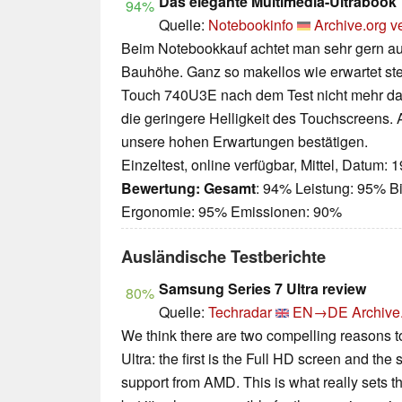
Das elegante Multimedia-Ultrabook
94%
Quelle:
Notebookinfo
Archive.org v
Beim Notebookkauf achtet man sehr gern auf
Bauhöhe. Ganz so makellos wie erwartet st
Touch 740U3E nach dem Test nicht mehr da.
die geringere Helligkeit des Touchscreens.
unsere hohen Erwartungen bestätigen.
Einzeltest, online verfügbar, Mittel, Datum: 
Bewertung:
Gesamt
: 94% Leistung: 95% Bi
Ergonomie: 95% Emissionen: 90%
Ausländische Testberichte
Samsung Series 7 Ultra review
80%
Quelle:
Techradar
EN→DE
Archive
We think there are two compelling reasons 
Ultra: the first is the Full HD screen and the
support from AMD. This is what really sets th