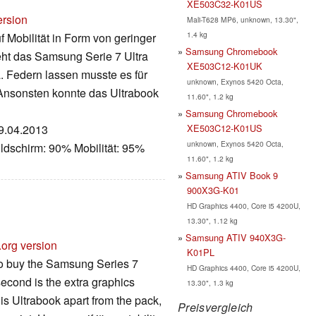
XE503C32-K01US
ersion
Mali-T628 MP6, unknown, 13.30",
1.4 kg
 Mobilität in Form von geringer
Samsung Chromebook
eht das Samsung Serie 7 Ultra
XE503C12-K01UK
 Federn lassen musste es für
unknown, Exynos 5420 Octa,
 Ansonsten konnte das Ultrabook
11.60", 1.2 kg
Samsung Chromebook
XE503C12-K01US
19.04.2013
unknown, Exynos 5420 Octa,
ldschirm: 90% Mobilität: 95%
11.60", 1.2 kg
Samsung ATIV Book 9
900X3G-K01
HD Graphics 4400, Core i5 4200U,
13.30", 1.12 kg
Samsung ATIV 940X3G-
.org version
K01PL
to buy the Samsung Series 7
HD Graphics 4400, Core i5 4200U,
 second is the extra graphics
13.30", 1.3 kg
is Ultrabook apart from the pack,
Preisvergleich