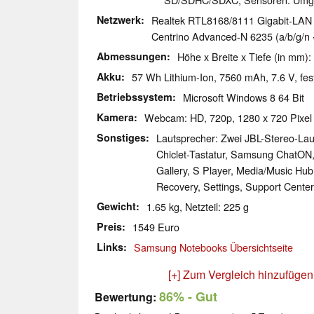
Netzwerk
Realtek RTL8168/8111 Gigabit-LAN (
Centrino Advanced-N 6235 (a/b/g/n =
Abmessungen
Höhe x Breite x Tiefe (in mm):
Akku
57 Wh Lithium-Ion, 7560 mAh, 7.6 V, fest 
Betriebssystem
Microsoft Windows 8 64 Bit
Kamera
Webcam: HD, 720p, 1280 x 720 Pixel
Sonstiges
Lautsprecher: Zwei JBL-Stereo-Laut
Chiclet-Tastatur, Samsung ChatON, 
Gallery, S Player, Media/Music Hub
Recovery, Settings, Support Cente
Gewicht
1.65 kg, Netzteil: 225 g
Preis
1549 Euro
Links
Samsung Notebooks Übersichtseite
[+] Zum Vergleich hinzufügen
86%
- Gut
Bewertung: