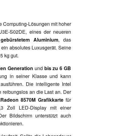
le Computing-Lösungen mit hoher
U3E-S02DE, eines der neueren
s
gebürstetem Aluminium
, das
, ein absolutes Luxusgerät. Seine
5 kg gut.
tten Generation
und
bis zu 6 GB
tung in seiner Klasse und kann
sführen. Die intelligente Intel
n reibungslos an die Last an. Der
Radeon 8570M Grafikkarte
für
 Zoll LED-Display mit einer
er Bildschirm unterstützt auch
ktionieren.