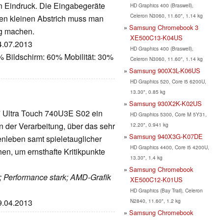
n Eindruck. Die Eingabegeräte
HD Graphics 400 (Braswell),
Celeron N3060, 11.60", 1.14 kg
nen kleinen Abstrich muss man
Samsung Chromebook 3
ng machen.
XE500C13-K04US
04.07.2013
HD Graphics 400 (Braswell),
 Bildschirm: 60% Mobilität: 30%
Celeron N3060, 11.60", 1.14 kg
Samsung 900X3L-K06US
HD Graphics 520, Core i5 6200U,
13.30", 0.85 kg
Samsung 930X2K-K02US
 7 Ultra Touch 740U3E S02 ein
HD Graphics 5300, Core M 5Y31,
 der Verarbeitung, über das sehr
12.20", 0.941 kg
Samsung 940X3G-K07DE
enleben samt spieletauglicher
HD Graphics 4400, Core i5 4200U,
n, um ernsthafte Kritikpunkte
13.30", 1.4 kg
Samsung Chromebook
t; Performance stark; AMD-Grafik
XE500C12-K01US
HD Graphics (Bay Trail), Celeron
N2840, 11.60", 1.2 kg
19.04.2013
Samsung Chromebook