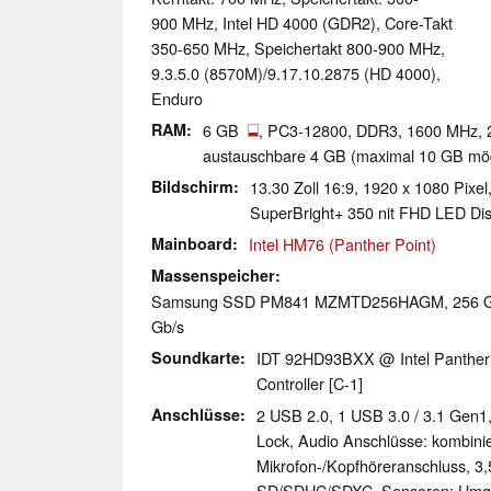
900 MHz, Intel HD 4000 (GDR2), Core-Takt
350-650 MHz, Speichertakt 800-900 MHz,
9.3.5.0 (8570M)/9.17.10.2875 (HD 4000),
Enduro
RAM
6 GB
, PC3-12800, DDR3, 1600 MHz, 
austauschbare 4 GB (maximal 10 GB mög
Bildschirm
13.30 Zoll 16:9, 1920 x 1080 Pixel
SuperBright+ 350 nit FHD LED Disp
Mainboard
Intel HM76 (Panther Point)
Massenspeicher
Samsung SSD PM841 MZMTD256HAGM, 256
Gb/s
Soundkarte
IDT 92HD93BXX @ Intel Panther P
Controller [C-1]
Anschlüsse
2 USB 2.0, 1 USB 3.0 / 3.1 Gen1
Lock, Audio Anschlüsse: kombinie
Mikrofon-/Kopfhöreranschluss, 3
SD/SDHC/SDXC, Sensoren: Umgeb