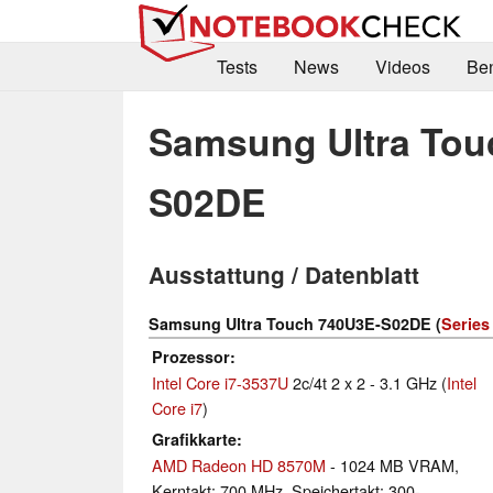
Tests
News
Videos
Be
Samsung Ultra Tou
S02DE
Ausstattung / Datenblatt
Samsung Ultra Touch 740U3E-S02DE (
Series
Prozessor
Intel Core i7-3537U
2c/4t 2 x 2 - 3.1 GHz (
Intel
Core i7
)
Grafikkarte
AMD Radeon HD 8570M
- 1024 MB VRAM,
Kerntakt: 700 MHz, Speichertakt: 300-