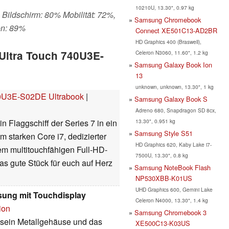
10210U, 13.30", 0.97 kg
 Bildschirm: 80% Mobilität: 72%,
Samsung Chromebook
en: 89%
Connect XE501C13-AD2BR
HD Graphics 400 (Braswell),
Ultra Touch 740U3E-
Celeron N3060, 11.60", 1.2 kg
Samsung Galaxy Book Ion
13
unknown, unknown, 13.30", 1 kg
40U3E-S02DE Ultrabook
|
Samsung Galaxy Book S
Adreno 680, Snapdragon SD 8cx,
13.30", 0.951 kg
 Flaggschiff der Series 7 in ein
Samsung Style S51
 starken Core i7, dedizierter
HD Graphics 620, Kaby Lake i7-
em multitouchfähigen Full-HD-
7500U, 13.30", 0.8 kg
as gute Stück für euch auf Herz
Samsung NoteBook Flash
NP530XBB-K01US
UHD Graphics 600, Gemini Lake
sung mit Touchdisplay
Celeron N4000, 13.30", 1.4 kg
ion
Samsung Chromebook 3
 sein Metallgehäuse und das
XE500C13-K03US