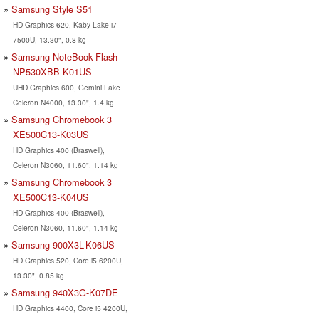
Samsung Style S51
HD Graphics 620, Kaby Lake i7-
7500U, 13.30", 0.8 kg
Samsung NoteBook Flash
NP530XBB-K01US
UHD Graphics 600, Gemini Lake
Celeron N4000, 13.30", 1.4 kg
Samsung Chromebook 3
XE500C13-K03US
HD Graphics 400 (Braswell),
Celeron N3060, 11.60", 1.14 kg
Samsung Chromebook 3
XE500C13-K04US
HD Graphics 400 (Braswell),
Celeron N3060, 11.60", 1.14 kg
Samsung 900X3L-K06US
HD Graphics 520, Core i5 6200U,
13.30", 0.85 kg
Samsung 940X3G-K07DE
HD Graphics 4400, Core i5 4200U,