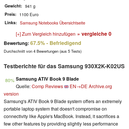
Gewicht
941 g
Preis
1100 Euro
Links
Samsung Notebooks Übersichtseite
» vergleiche
0
[+] Zum Vergleich hinzufügen
67.5%
- Befriedigend
Bewertung:
Durchschnitt von
4
Bewertungen (aus
5
Tests)
Testberichte für das Samsung 930X2K-K02US
Samsung ATIV Book 9 Blade
80%
Quelle:
Comp Reviews
EN→DE
Archive.org
version
Samsung's ATIV Book 9 Blade system offers an extremely
portable laptop system that doesn't compromise on
connectivity like Apple's MacBook. Instead, it sacrifices a
few other features by providing slightly less performance