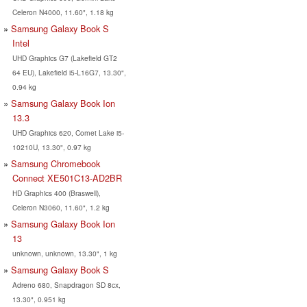
Celeron N4000, 11.60", 1.18 kg
Samsung Galaxy Book S
Intel
UHD Graphics G7 (Lakefield GT2
64 EU), Lakefield i5-L16G7, 13.30",
0.94 kg
Samsung Galaxy Book Ion
13.3
UHD Graphics 620, Comet Lake i5-
10210U, 13.30", 0.97 kg
Samsung Chromebook
Connect XE501C13-AD2BR
HD Graphics 400 (Braswell),
Celeron N3060, 11.60", 1.2 kg
Samsung Galaxy Book Ion
13
unknown, unknown, 13.30", 1 kg
Samsung Galaxy Book S
Adreno 680, Snapdragon SD 8cx,
13.30", 0.951 kg