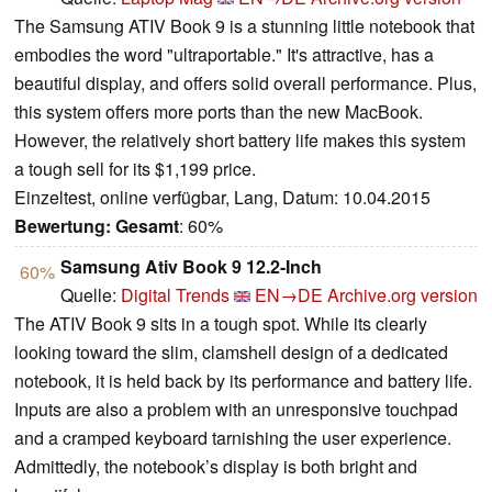
The Samsung ATIV Book 9 is a stunning little notebook that
embodies the word "ultraportable." It's attractive, has a
beautiful display, and offers solid overall performance. Plus,
this system offers more ports than the new MacBook.
However, the relatively short battery life makes this system
a tough sell for its $1,199 price.
Einzeltest, online verfügbar, Lang, Datum: 10.04.2015
Bewertung:
Gesamt
: 60%
Samsung Ativ Book 9 12.2-Inch
60%
Quelle:
Digital Trends
EN→DE
Archive.org version
The ATIV Book 9 sits in a tough spot. While its clearly
looking toward the slim, clamshell design of a dedicated
notebook, it is held back by its performance and battery life.
Inputs are also a problem with an unresponsive touchpad
and a cramped keyboard tarnishing the user experience.
Admittedly, the notebook’s display is both bright and