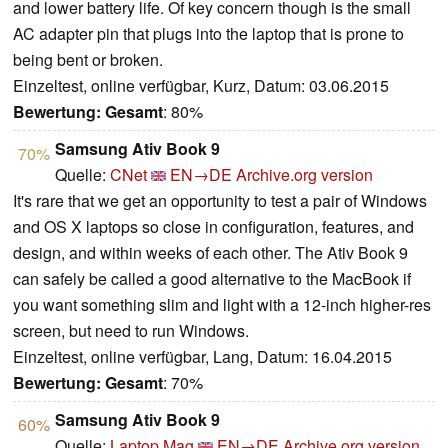
and lower battery life. Of key concern though is the small
AC adapter pin that plugs into the laptop that is prone to
being bent or broken.
Einzeltest, online verfügbar, Kurz, Datum: 03.06.2015
Bewertung:
Gesamt
: 80%
Samsung Ativ Book 9
70%
Quelle:
CNet
EN→DE
Archive.org version
It's rare that we get an opportunity to test a pair of Windows
and OS X laptops so close in configuration, features, and
design, and within weeks of each other. The Ativ Book 9
can safely be called a good alternative to the MacBook if
you want something slim and light with a 12-inch higher-res
screen, but need to run Windows.
Einzeltest, online verfügbar, Lang, Datum: 16.04.2015
Bewertung:
Gesamt
: 70%
Samsung Ativ Book 9
60%
Quelle:
Laptop Mag
EN→DE
Archive.org version