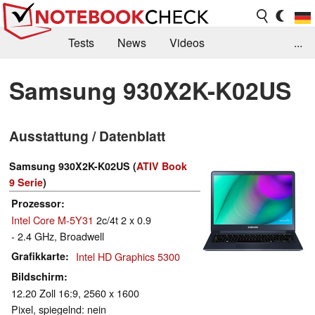
Tests
News
Videos
...
Benchmarks & Tech
Externe Tests
Samsung 930X2K-K02US
Kaufberatung
Deals
Suche
Jobs
Ausstattung / Datenblatt
Forum
Samsung 930X2K-K02US (
ATIV Book
9 Serie
)
Prozessor
Intel Core M-5Y31
2c/4t 2 x 0.9
- 2.4 GHz, Broadwell
Grafikkarte
Intel HD Graphics 5300
Bildschirm
12.20 Zoll 16:9, 2560 x 1600
Pixel, spiegelnd: nein