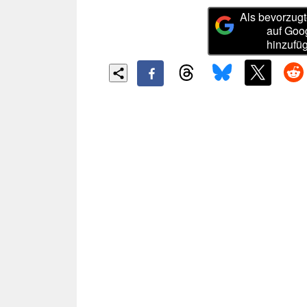
Als bevorzugt
auf Goo
hinzufü