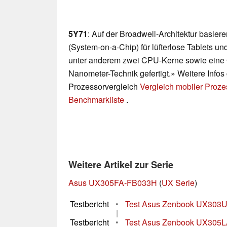
5Y71
: Auf der Broadwell-Architektur basie
(System-on-a-Chip) für lüfterlose Tablets und
unter anderem zwei CPU-Kerne sowie eine Gr
Nanometer-Technik gefertigt.» Weitere Infos
Prozessorvergleich
Vergleich mobiler Proz
Benchmarkliste
.
Weitere Artikel zur Serie
Asus UX305FA-FB033H
(
UX Serie
)
Testbericht
•
Test Asus Zenbook UX303UB
|
Testbericht
•
Test Asus Zenbook UX305LA