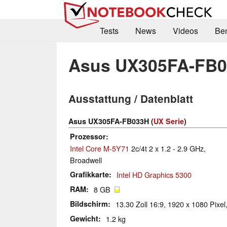
Tests
News
Videos
Be
Asus UX305FA-FB
Ausstattung / Datenblatt
Asus UX305FA-FB033H (
UX Serie
)
Prozessor
Intel Core M-5Y71
2c/4t 2 x 1.2 - 2.9 GHz,
Broadwell
Grafikkarte
Intel HD Graphics 5300
RAM
8 GB
Bildschirm
13.30 Zoll 16:9, 1920 x 1080 Pixel
Gewicht
1.2 kg