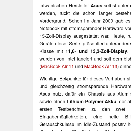
taiwanischen Hersteller
Asus
selbst unter
werden, rückt die schon länger beste
Vordergrund. Schon im Jahr 2009 gab e
Notebook mit stromsparender Hardware von
15-Zoll-Display ausgestattet war. Heute, 
Geräte dieser Serie, präsentiert unterande
Klasse mit
11,6- und 13,3-Zoll-Display
.
wurden von Intel lanciert und soll dem bi
(
MacBook Air 11
und
MacBook Air 13
) einh
Wichtige Eckpunkte für dieses Vorhaben s
und gleichzeitig stromsparende Hardwar
Asus nutzt dafür ein Chassis aus Alum
sowie einen
Lithium-Polymer-Akku
, der a
ersten Testberichten zu den zwei
Eingabemöglichkeiten, eine helle Bi
Geräuschkulisse im Idle-Zustand positiv 