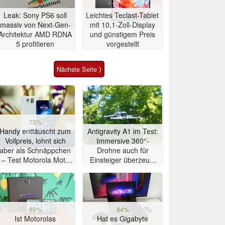
Leak: Sony PS6 soll
Leichtes Teclast-Tablet
massiv von Next-Gen-
mit 10,1-Zoll-Display
Architektur AMD RDNA
und günstigem Preis
5 profitieren
vorgestellt
Nächste Seite ⟩
73%
Handy enttäuscht zum
Antigravity A1 im Test:
Vollpreis, lohnt sich
Immersive 360°-
aber als Schnäppchen
Drohne auch für
– Test Motorola Moto
Einsteiger überzeugt
G47 Smartphone
mit Einschränkungen
86%
84%
Ist Motorolas
Hat es Gigabyte