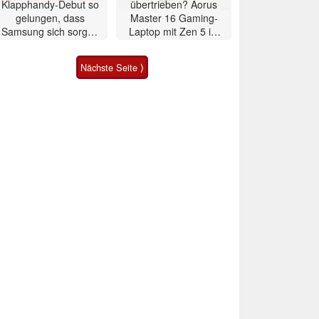
Klapphandy-Debut so
übertrieben? Aorus
gelungen, dass
Master 16 Gaming-
Samsung sich sorgen
Laptop mit Zen 5 im
muss? – Razr Fold
Test
Smartphone im Test
Nächste Seite ⟩