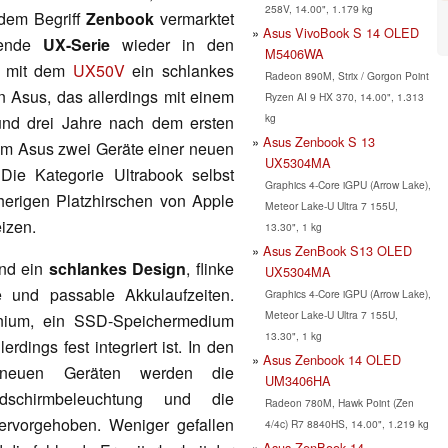
258V, 14.00", 1.179 kg
 dem Begriff
Zenbook
vermarktet
Asus VivoBook S 14 OLED
hende
UX-Serie
wieder in den
M5406WA
s mit dem
UX50V
ein schlankes
Radeon 890M, Strix / Gorgon Point
 Asus, das allerdings mit einem
Ryzen AI 9 HX 370, 14.00", 1.313
kg
rund drei Jahre nach dem ersten
Asus Zenbook S 13
rem Asus zwei Geräte einer neuen
UX5304MA
 Die Kategorie Ultrabook selbst
Graphics 4-Core iGPU (Arrow Lake),
sherigen Platzhirschen von Apple
Meteor Lake-U Ultra 7 155U,
eizen.
13.30", 1 kg
Asus ZenBook S13 OLED
ind ein
schlankes Design
, flinke
UX5304MA
e und passable Akkulaufzeiten.
Graphics 4-Core iGPU (Arrow Lake),
Meteor Lake-U Ultra 7 155U,
inium, ein SSD-Speichermedium
13.30", 1 kg
llerdings fest integriert ist. In den
Asus Zenbook 14 OLED
 neuen Geräten werden die
UM3406HA
ldschirmbeleuchtung und die
Radeon 780M, Hawk Point (Zen
hervorgehoben. Weniger gefallen
4/4c) R7 8840HS, 14.00", 1.219 kg
Asus ZenBook 14