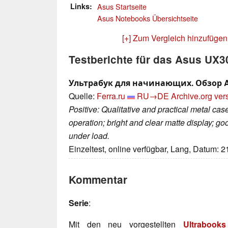
Links
Asus Startseite
Asus Notebooks Übersichtseite
[+] Zum Vergleich hinzufügen
Testberichte für das Asus UX
Ультрабук для начинающих. Обзор 
Quelle:
Ferra.ru
RU→DE
Archive.org ver
Positive: Qualitative and practical metal case
operation; bright and clear matte display; go
under load.
Einzeltest, online verfügbar, Lang, Datum: 
Kommentar
Serie
:
Mit den neu vorgestellten
Ultrabook