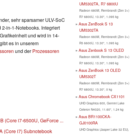
UM5302TA, R7 6800U
Radeon 680M, Rembrandt (Zen 3+)
R7 6800U, 13.30", 1.095 kg
render, sehr sparsamer ULV-SoC
Asus ZenBook S 13
 2-in-1-Notebooks. Integriert
UM5302TA
afikeinheit und wird in 14-
Radeon 660M, Rembrandt (Zen 3+)
 gibt es in unserem
R5 6600U, 13.30", 1.095 kg
Asus Zenbook S 13 OLED
essoren
und der
Prozessoren
Radeon 680M, Rembrandt (Zen 3+)
R7 6800U, 13.30", 1.095 kg
Asus ZenBook 13 OLED
UM5302T
Radeon 680M, Rembrandt (Zen 3+)
R7 6800U, 13.30", 0 kg
Asus Chromebook CX1101
UHD Graphics 600, Gemini Lake
Celeron N4020, 11.60", 1.24 kg
Asus BR1100CKA-
 (Core i7-6500U, GeForce ...
GJ0100RA
UHD Graphics (Jasper Lake 32 EU),
 (Core i7) Subnotebook