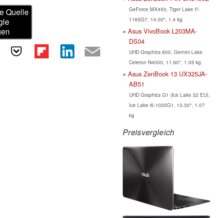
GeForce MX450, Tiger Lake i7-
e Quelle
1165G7, 14.00", 1.4 kg
gle
gen
Asus VivoBook L203MA-
DS04
UHD Graphics 600, Gemini Lake
Celeron N4000, 11.60", 1.05 kg
Asus ZenBook 13 UX325JA-
AB51
UHD Graphics G1 (Ice Lake 32 EU),
Ice Lake i5-1035G1, 13.30", 1.07
kg
Preisvergleich