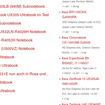
Jasper Lake Pentium N6000,
303LB (940M) Subnotebook
11.60", 1.26 kg
Asus BR1100CKA-
ook UX305 Ultrabook im Test
GJ0303RA
UHD Graphics (Jasper Lake 16 EU),
Subnotebook
Jasper Lake Celeron N4500,
k UX32LN-R4029H Notebook
11.60", 1.23 kg
Asus Chromebook
N-R4053H Notebook
CX1100CNA-GJ0035
HD Graphics 500, Celeron Celeron
 (U500VZ) Notebook
N3350, 11.60", 1.2 kg
ltrabook
Asus Expertbook B5
B5302C, i7-1165G7
 Ultrabook
Iris Xe G7 96EUs, Tiger Lake i7-
31E nun auch in Rosa und...
1165G7, 13.30", 1.1 kg
Asus ZenBook 13 UX325JA-
trabook
I58512G0R
Iris Plus Graphics G4 (Ice Lake 48
ltrabook
EU), Ice Lake i5-1035G4, 13.30",
1.3 kg
Asus Zenbook 14X UX5400E