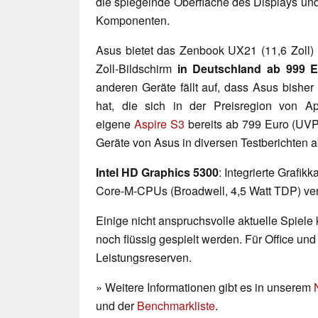
die spiegelnde Oberfläche des Displays und
Komponenten.
Asus bietet das Zenbook UX21 (11,6 Zoll)
Zoll-Bildschirm
in Deutschland ab 999 
anderen Geräte fällt auf, dass Asus bishe
hat, die sich in der Preisregion von A
eigene
Aspire S3
bereits ab 799 Euro (UVP
Geräte von Asus in diversen Testberichten 
Intel HD Graphics 5300
: Integrierte Grafik
Core-M-CPUs (Broadwell, 4,5 Watt TDP) ver
Einige nicht anspruchsvolle aktuelle Spiele
noch flüssig gespielt werden. Für Office un
Leistungsreserven.
» Weitere Informationen gibt es in unserem
und der
Benchmarkliste
.