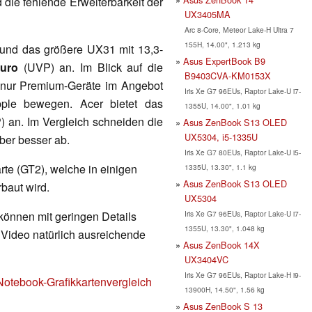
 die fehlende Erweiterbarkeit der
UX3405MA
Arc 8-Core, Meteor Lake-H Ultra 7
155H, 14.00", 1.213 kg
 und das größere UX31 mit 13,3-
Asus ExpertBook B9
Euro
(UVP) an. Im Blick auf die
B9403CVA-KM0153X
r nur Premium-Geräte im Angebot
Iris Xe G7 96EUs, Raptor Lake-U i7-
pple bewegen. Acer bietet das
1355U, 14.00", 1.01 kg
) an. Im Vergleich schneiden die
Asus ZenBook S13 OLED
UX5304, i5-1335U
aber besser ab.
Iris Xe G7 80EUs, Raptor Lake-U i5-
karte (GT2), welche in einigen
1335U, 13.30", 1.1 kg
Asus ZenBook S13 OLED
baut wird.
UX5304
Iris Xe G7 96EUs, Raptor Lake-U i7-
 können mit geringen Details
1355U, 13.30", 1.048 kg
d Video natürlich ausreichende
Asus ZenBook 14X
UX3404VC
Iris Xe G7 96EUs, Raptor Lake-H i9-
Notebook-Grafikkartenvergleich
13900H, 14.50", 1.56 kg
Asus ZenBook S 13