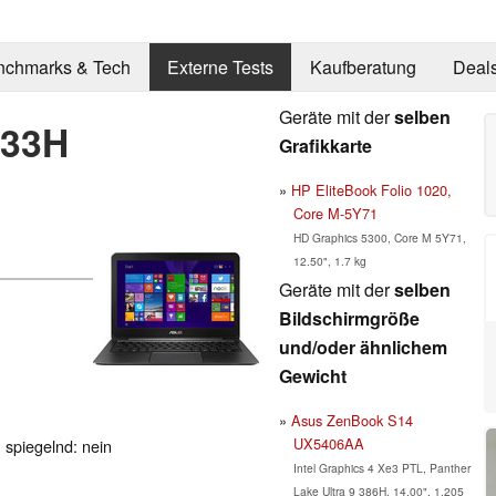
nchmarks & Tech
Externe Tests
Kaufberatung
Deal
Geräte mit der
selben
033H
Grafikkarte
HP EliteBook Folio 1020,
Core M-5Y71
HD Graphics 5300, Core M 5Y71,
12.50", 1.7 kg
Geräte mit der
selben
Bildschirmgröße
und/oder ähnlichem
Gewicht
Asus ZenBook S14
UX5406AA
, spiegelnd: nein
Intel Graphics 4 Xe3 PTL, Panther
Lake Ultra 9 386H, 14.00", 1.205