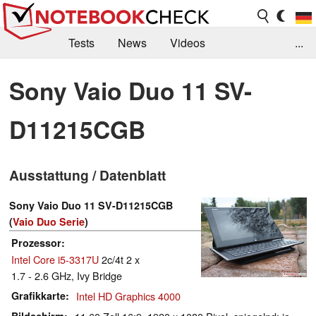
Tests
News
Videos
...
Benchmarks & Tech
Externe Tests
Sony Vaio Duo 11 SV-
Kaufberatung
Deals
Suche
Jobs
D11215CGB
Forum
Ausstattung / Datenblatt
Sony Vaio Duo 11 SV-D11215CGB
(
Vaio Duo Serie
)
Prozessor
Intel Core i5-3317U
2c/4t 2 x
1.7 - 2.6 GHz, Ivy Bridge
Grafikkarte
Intel HD Graphics 4000