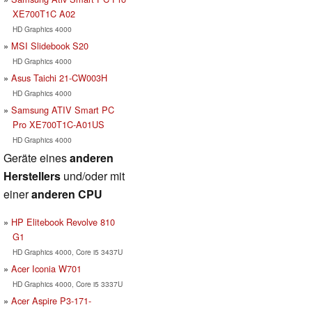
XE700T1C A02
HD Graphics 4000
MSI Slidebook S20
HD Graphics 4000
Asus Taichi 21-CW003H
HD Graphics 4000
Samsung ATIV Smart PC
Pro XE700T1C-A01US
HD Graphics 4000
Geräte eines
anderen
Herstellers
und/oder mit
einer
anderen CPU
HP Elitebook Revolve 810
G1
HD Graphics 4000, Core i5 3437U
Acer Iconia W701
HD Graphics 4000, Core i5 3337U
Acer Aspire P3-171-