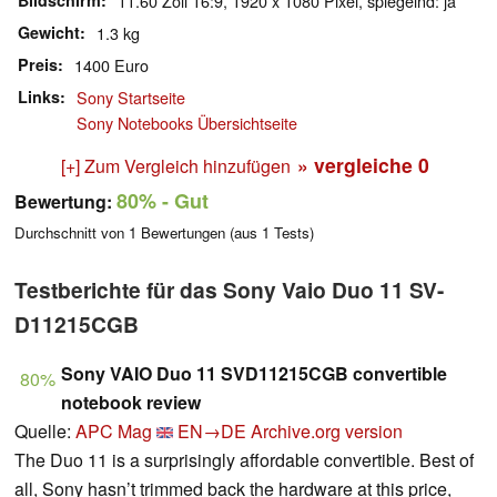
Bildschirm
11.60 Zoll 16:9, 1920 x 1080 Pixel, spiegelnd: ja
Gewicht
1.3 kg
Preis
1400 Euro
Links
Sony Startseite
Sony Notebooks Übersichtseite
» vergleiche
0
[+] Zum Vergleich hinzufügen
80%
- Gut
Bewertung:
Durchschnitt von
1
Bewertungen (aus
1
Tests)
Testberichte für das Sony Vaio Duo 11 SV-
D11215CGB
Sony VAIO Duo 11 SVD11215CGB convertible
80%
notebook review
Quelle:
APC Mag
EN→DE
Archive.org version
The Duo 11 is a surprisingly affordable convertible. Best of
all, Sony hasn’t trimmed back the hardware at this price,