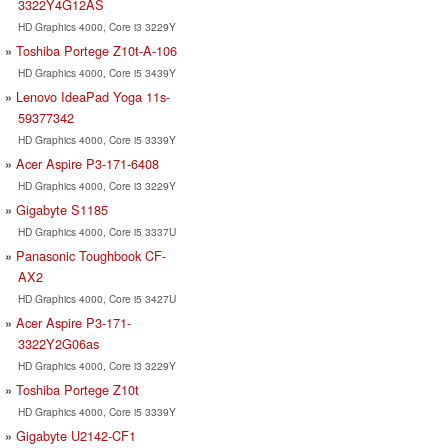
3322Y4G12AS
HD Graphics 4000, Core i3 3229Y
Toshiba Portege Z10t-A-106
HD Graphics 4000, Core i5 3439Y
Lenovo IdeaPad Yoga 11s-
59377342
HD Graphics 4000, Core i5 3339Y
Acer Aspire P3-171-6408
HD Graphics 4000, Core i3 3229Y
Gigabyte S1185
HD Graphics 4000, Core i5 3337U
Panasonic Toughbook CF-
AX2
HD Graphics 4000, Core i5 3427U
Acer Aspire P3-171-
3322Y2G06as
HD Graphics 4000, Core i3 3229Y
Toshiba Portege Z10t
HD Graphics 4000, Core i5 3339Y
Gigabyte U2142-CF1