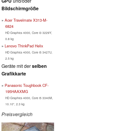
GPU
und/oder
Bildschirmgröße
Acer Travelmate X313-M-
6824
HD Graphics 4000, Core i3 3229Y,
0.8 kg
Lenovo ThinkPad Helix
HD Graphics 4000, Core i5 3427U,
2.5 kg
Geräte mit der
selben
Grafikkarte
Panasonic Toughbook CF-
195HAAXMG
HD Graphics 4000, Core i5 3340M,
10.10", 2.3 kg
Preisvergleich