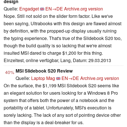
design
Quelle:
Engadget
EN→DE
Archive.org version
Nope. Still not sold on the slider form factor. Like we've
been saying, Ultrabooks with this design are flawed almost
by definition, with the propped-up display usually ruining
the typing experience. That's true of the Slidebook S20 too,
though the build quality is so lacking that we're almost
insulted MSI dared to charge $1,200 for this thing.
Einzeltest, online verfügbar, Lang, Datum: 29.03.2013
MSI Slidebook S20 Review
40%
Quelle:
Laptop Mag
EN→DE
Archive.org version
On the surface, the $1,199 MSI Slidebook S20 seems like
an elegant solution for users looking for a Windows 8 Pro
system that offers both the power of a notebook and the
portability of a tablet. Unfortunately, MSI's execution is
sorely lacking. The lack of any sort of pointing device other
than the display is a deal-breaker for us.