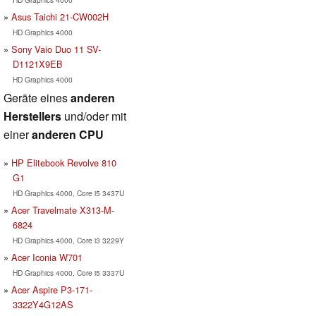
Asus Taichi 21-CW002H
HD Graphics 4000
Sony Vaio Duo 11 SV-
D1121X9EB
HD Graphics 4000
Geräte eines
anderen
Herstellers
und/oder mit
einer
anderen CPU
HP Elitebook Revolve 810
G1
HD Graphics 4000, Core i5 3437U
Acer Travelmate X313-M-
6824
HD Graphics 4000, Core i3 3229Y
Acer Iconia W701
HD Graphics 4000, Core i5 3337U
Acer Aspire P3-171-
3322Y4G12AS