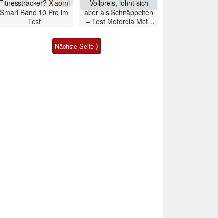
Fitnesstracker? Xiaomi
Vollpreis, lohnt sich
Smart Band 10 Pro im
aber als Schnäppchen
Test
– Test Motorola Moto
G47 Smartphone
Nächste Seite ⟩