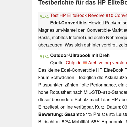
Testberichte für das HP Elite
Test HP EliteBook Revolve 810 Conve
84%
Edel-Convertible.
Hewlett Packard sch
Magnesium-Mantel den Convertible-Markt au
Basis, mobiles Internet und echte Nehmerqu
überzeugen. Was sich dahinter verbirgt, zei
Outdoor-Ultrabook mit Dreh
81%
Quelle:
Chip.de
Archive.org version
Das kleine Edel-Convertible HP EliteBook R
kaum Schwächen – lediglich die Akkulaufzei
Pluspunkten zählen flotte Performance, ein 
hohe Robustheit nach MIL-STD-810-Standard 
dieser besondere Schutz macht das HP aber
Einzeltest, online verfügbar, Kurz, Datum: 0
Bewertung:
Gesamt
: 81% Preis: 62% Leis
Bildschirm: 82% Mobilität: 65% Ergonomie: