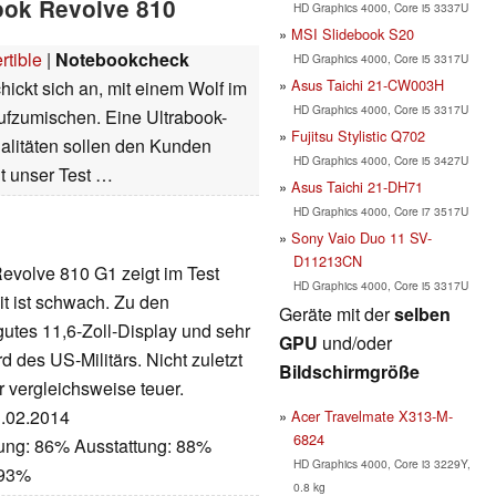
Book Revolve 810
HD Graphics 4000, Core i5 3337U
MSI Slidebook S20
rtible
|
Notebookcheck
HD Graphics 4000, Core i5 3317U
Asus Taichi 21-CW003H
ickt sich an, mit einem Wolf im
HD Graphics 4000, Core i5 3317U
fzumischen. Eine Ultrabook-
Fujitsu Stylistic Q702
alitäten sollen den Kunden
HD Graphics 4000, Core i5 3427U
gt unser Test …
Asus Taichi 21-DH71
HD Graphics 4000, Core i7 3517U
Sony Vaio Duo 11 SV-
D11213CN
evolve 810 G1 zeigt im Test
HD Graphics 4000, Core i5 3317U
t ist schwach. Zu den
Geräte mit der
selben
gutes 11,6-Zoll-Display und sehr
GPU
und/oder
des US-Militärs. Nicht zuletzt
Bildschirmgröße
 vergleichsweise teuer.
3.02.2014
Acer Travelmate X313-M-
6824
tung: 86% Ausstattung: 88%
HD Graphics 4000, Core i3 3229Y,
 93%
0.8 kg