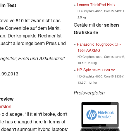
Lenovo ThinkPad Helix
im Test
HD Graphics 4000, Core i5 3427U,
2.5 kg
Revolve 810 ist zwar nicht das
Geräte mit der
selben
te Convertible auf dem Markt,
Grafikkarte
l an. Der kompakte Rechner ist
äuscht allerdings beim Preis und
Panasonic Toughbook CF-
195HAAXMG
HD Graphics 4000, Core i5 3340M,
gleiter; Preis und Akkulaufzeit
10.10", 2.3 kg
HP Split 13-m006tu x2
0.09.2013
HD Graphics 4000, Core i5 3339Y,
13.30", 1.1 kg
Preisvergleich
review
ersion
d adage, "If it ain't broke, don't
Little has changed here in terms of
ll doesn't surmount hybrid laptops'