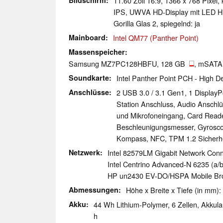
Bildschirm
11.60 Zoll 16:9, 1366 x 768 Pixel,
IPS, UWVA HD-Display mit LED Hi
Gorilla Glas 2, spiegelnd: ja
Mainboard
Intel QM77 (Panther Point)
Massenspeicher
Samsung MZ7PC128HBFU, 128 GB
, mSATA,
Soundkarte
Intel Panther Point PCH - High Def
Anschlüsse
2 USB 3.0 / 3.1 Gen1, 1 DisplayP
Station Anschluss, Audio Anschlü
und Mikrofoneingang, Card Reade
Beschleunigungsmesser, Gyrosco
Kompass, NFC, TPM 1.2 Sicherhe
Netzwerk
Intel 82579LM Gigabit Network Conn
Intel Centrino Advanced-N 6235 (a/b/
HP un2430 EV-DO/HSPA Mobile Broa
Abmessungen
Höhe x Breite x Tiefe (in mm):
Akku
44 Wh Lithium-Polymer, 6 Zellen, Akkulauf
h