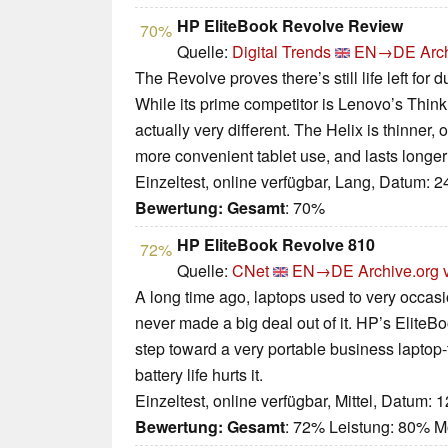
HP EliteBook Revolve Review
70%
Quelle:
Digital Trends
EN→DE
Arc
The Revolve proves there’s still life left for
While its prime competitor is Lenovo’s Thin
actually very different. The Helix is thinner, 
more convenient tablet use, and lasts longer
Einzeltest, online verfügbar, Lang, Datum: 
Bewertung:
Gesamt
: 70%
HP EliteBook Revolve 810
72%
Quelle:
CNet
EN→DE
Archive.org 
A long time ago, laptops used to very occasio
never made a big deal out of it. HP’s EliteBo
step toward a very portable business laptop-ta
battery life hurts it.
Einzeltest, online verfügbar, Mittel, Datum: 
Bewertung:
Gesamt
: 72% Leistung: 80% Mo