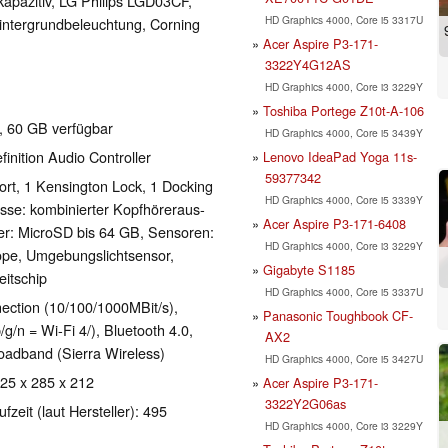
 kapazitiv, LG Philips LGD03CF,
HD Graphics 4000, Core i5 3317U
ntergrundbeleuchtung, Corning
Acer Aspire P3-171-
3322Y4G12AS
HD Graphics 4000, Core i3 3229Y
Toshiba Portege Z10t-A-106
 60 GB verfügbar
HD Graphics 4000, Core i5 3439Y
inition Audio Controller
Lenovo IdeaPad Yoga 11s-
59377342
ort, 1 Kensington Lock, 1 Docking
HD Graphics 4000, Core i5 3339Y
sse: kombinierter Kopfhöreraus-
Acer Aspire P3-171-6408
r: MicroSD bis 64 GB, Sensoren:
HD Graphics 4000, Core i3 3229Y
pe, Umgebungslichtsensor,
Gigabyte S1185
itschip
HD Graphics 4000, Core i5 3337U
ection (10/100/1000MBit/s),
Panasonic Toughbook CF-
g/n = Wi-Fi 4/), Bluetooth 4.0,
AX2
dband (Sierra Wireless)
HD Graphics 4000, Core i5 3427U
 25 x 285 x 212
Acer Aspire P3-171-
3322Y2G06as
zeit (laut Hersteller): 495
HD Graphics 4000, Core i3 3229Y