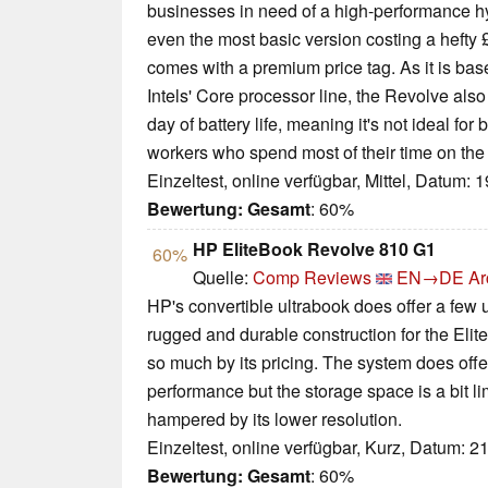
businesses in need of a high-performance hyb
even the most basic version costing a hefty
comes with a premium price tag. As it is bas
Intels' Core processor line, the Revolve also 
day of battery life, meaning it's not ideal for
workers who spend most of their time on th
Einzeltest, online verfügbar, Mittel, Datum: 
Bewertung:
Gesamt
: 60%
HP EliteBook Revolve 810 G1
60%
Quelle:
Comp Reviews
EN→DE
Ar
HP's convertible ultrabook does offer a few 
rugged and durable construction for the Elit
so much by its pricing. The system does off
performance but the storage space is a bit lim
hampered by its lower resolution.
Einzeltest, online verfügbar, Kurz, Datum: 2
Bewertung:
Gesamt
: 60%