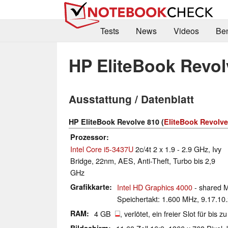
Tests
News
Videos
Be
HP EliteBook Revol
Ausstattung / Datenblatt
HP EliteBook Revolve 810 (
EliteBook Revolve
Prozessor
Intel Core i5-3437U
2c/4t 2 x 1.9 - 2.9 GHz, Ivy
Bridge, 22nm, AES, Anti-Theft, Turbo bis 2,9
GHz
Grafikkarte
Intel HD Graphics 4000
- shared 
Speichertakt: 1.600 MHz, 9.17.10
RAM
4 GB
, verlötet, ein freier Slot für bi