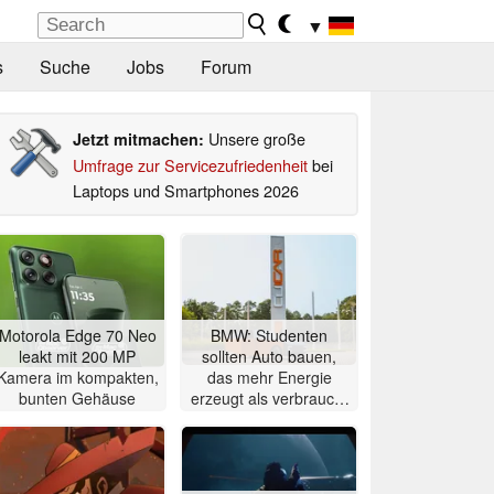
▼
s
Suche
Jobs
Forum
Unsere große
Jetzt mitmachen:
Umfrage zur Servicezufriedenheit
bei
Laptops und Smartphones 2026
Motorola Edge 70 Neo
BMW: Studenten
leakt mit 200 MP
sollten Auto bauen,
Kamera im kompakten,
das mehr Energie
bunten Gehäuse
erzeugt als verbraucht
– zwei Jahre später ist
es gelungen