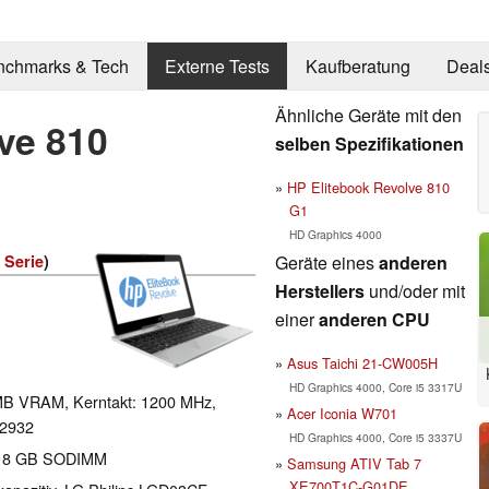
nchmarks & Tech
Externe Tests
Kaufberatung
Deal
Ähnliche Geräte mit den
ve 810
selben Spezifikationen
HP Elitebook Revolve 810
G1
HD Graphics 4000
Geräte eines
anderen
 Serie
)
Herstellers
und/oder mit
einer
anderen CPU
Asus Taichi 21-CW005H
HD Graphics 4000, Core i5 3317U
MB VRAM, Kerntakt: 1200 MHz,
Acer Iconia W701
.2932
HD Graphics 4000, Core i5 3337U
s zu 8 GB SODIMM
Samsung ATIV Tab 7
XE700T1C-G01DE