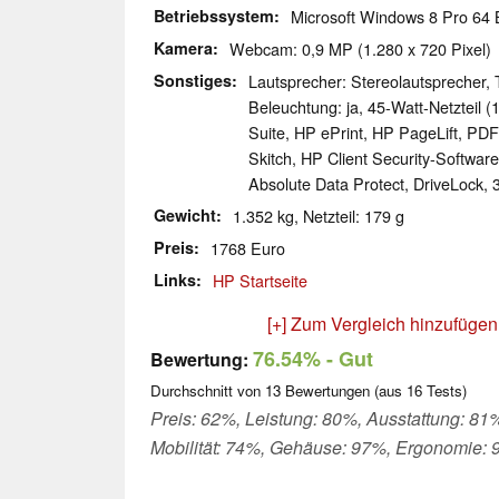
Betriebssystem
Microsoft Windows 8 Pro 64 B
Kamera
Webcam: 0,9 MP (1.280 x 720 Pixel)
Sonstiges
Lautsprecher: Stereolautsprecher, T
Beleuchtung: ja, 45-Watt-Netzteil (
Suite, HP ePrint, HP PageLift, PDF
Skitch, HP Client Security-Softwar
Absolute Data Protect, DriveLock,
Gewicht
1.352 kg, Netzteil: 179 g
Preis
1768 Euro
Links
HP Startseite
[+] Zum Vergleich hinzufügen
76.54%
- Gut
Bewertung:
Durchschnitt von
13
Bewertungen (aus
16
Tests)
Preis: 62%, Leistung: 80%, Ausstattung: 81
Mobilität: 74%, Gehäuse: 97%, Ergonomie: