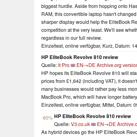
biggest hurdle. Aside from hopping onto Has
RAM, this convertible laptop hasn't changed 
sharper display would help the EliteBook Re
competition at the very least. We'll see whet
regardless in our full review.
Einzeltest, online verfügbar, Kurz, Datum: 1
HP EliteBook Revolve 810 review
Quelle:
It Pro
EN→DE
Archive.org versio
HP hopes its EliteBook Revolve 810 will stan
prices from £1,642 (including VAT), it doesn'
many businesses would rather pay less mon
MacBook Pro, which will have longer battery l
Einzeltest, online verfügbar, Mittel, Datum: 
HP EliteBook Revolve 810 review
60%
Quelle:
V3.co.uk
EN→DE
Archive.o
As hybrid devices go the HP EliteBook Revol