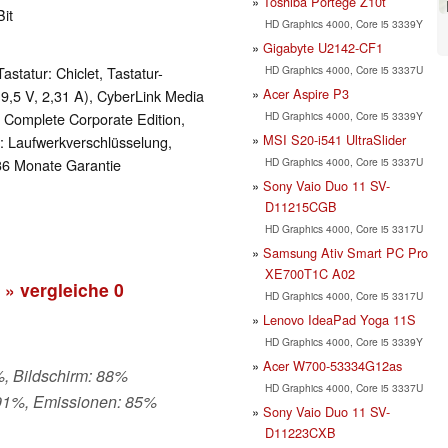
Toshiba Portege Z10t
it
HD Graphics 4000, Core i5 3339Y
Gigabyte U2142-CF1
HD Graphics 4000, Core i5 3337U
astatur: Chiclet, Tastatur-
Acer Aspire P3
19,5 V, 2,31 A), CyberLink Media
HD Graphics 4000, Core i5 3339Y
 Complete Corporate Edition,
MSI S20-i541 UltraSlider
e: Laufwerkverschlüsselung,
HD Graphics 4000, Core i5 3337U
 36 Monate Garantie
Sony Vaio Duo 11 SV-
D11215CGB
HD Graphics 4000, Core i5 3317U
Samsung Ativ Smart PC Pro
XE700T1C A02
» vergleiche
0
HD Graphics 4000, Core i5 3317U
Lenovo IdeaPad Yoga 11S
HD Graphics 4000, Core i5 3339Y
Acer W700-53334G12as
%, Bildschirm: 88%
HD Graphics 4000, Core i5 3337U
 91%, Emissionen: 85%
Sony Vaio Duo 11 SV-
D11223CXB