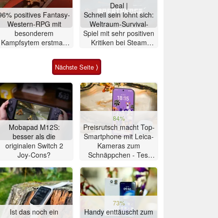
Deal |
96% positives Fantasy-
Schnell sein lohnt sich:
Western-RPG mit
Weltraum-Survival-
besonderem
Spiel mit sehr positiven
Kampfsytem erstmals
Kritiken bei Steam
rund 7 Euro auf Steam
gratis
Nächste Seite ⟩
84%
Mobapad M12S:
Preisrutsch macht Top-
besser als die
Smartphone mit Leica-
originalen Switch 2
Kameras zum
Joy-Cons?
Schnäppchen - Test
Xiaomi 17T
73%
Ist das noch ein
Handy enttäuscht zum