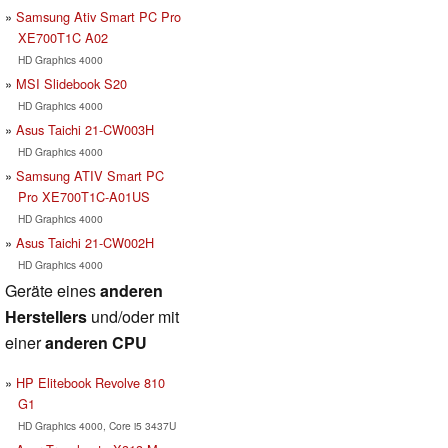
Samsung Ativ Smart PC Pro
XE700T1C A02
HD Graphics 4000
MSI Slidebook S20
HD Graphics 4000
Asus Taichi 21-CW003H
HD Graphics 4000
Samsung ATIV Smart PC
Pro XE700T1C-A01US
HD Graphics 4000
Asus Taichi 21-CW002H
HD Graphics 4000
Geräte eines
anderen
Herstellers
und/oder mit
einer
anderen CPU
HP Elitebook Revolve 810
G1
HD Graphics 4000, Core i5 3437U