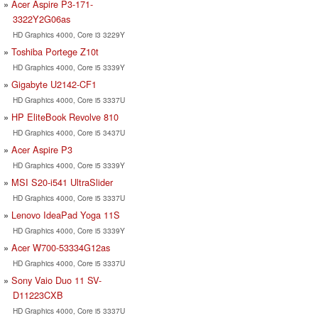
Acer Aspire P3-171-
3322Y2G06as
HD Graphics 4000, Core i3 3229Y
Toshiba Portege Z10t
HD Graphics 4000, Core i5 3339Y
Gigabyte U2142-CF1
HD Graphics 4000, Core i5 3337U
HP EliteBook Revolve 810
HD Graphics 4000, Core i5 3437U
Acer Aspire P3
HD Graphics 4000, Core i5 3339Y
MSI S20-i541 UltraSlider
HD Graphics 4000, Core i5 3337U
Lenovo IdeaPad Yoga 11S
HD Graphics 4000, Core i5 3339Y
Acer W700-53334G12as
HD Graphics 4000, Core i5 3337U
Sony Vaio Duo 11 SV-
D11223CXB
HD Graphics 4000, Core i5 3337U