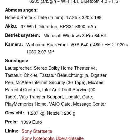
6235 (a/b/g/n = Wi-Fi 4/), Bluetooth 4.0 + HS
Abmessungen
Höhe x Breite x Tiefe (in mm): 17.85 x 320 x 199
Akku
37 Wh Lithium-Ion, BPS31 3900 mAh
Betriebssystem
Microsoft Windows 8 Pro 64 Bit
Kamera
Webcam: Rear/Front: VGA 640 x 480 / FHD 1920 ×
1080 2,07 MP
Sonstiges
Lautsprecher: Stereo Dolby Home Theater v4,
Tastatur: Chiclet, Tastatur-Beleuchtung: ja, Digitizer
Pen, McAfee Internet Security (30 Tage), McAfee
Parental Controls, Intel Anti-Theft Service (90
Tage), Vaio Transfer Support, Update, Care,
PlayMemories Home, VAIO Gate, Message Center
Gewicht
1.287 kg, Netzteil: 280 g
Preis
1399 Euro
Links
Sony Startseite
Sony Notebooks Übersichtseite