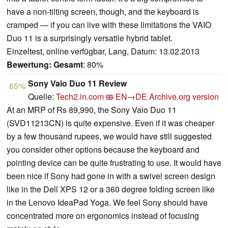
have a non-tilting screen, though, and the keyboard is
cramped — if you can live with these limitations the VAIO
Duo 11 is a surprisingly versatile hybrid tablet.
Einzeltest, online verfügbar, Lang, Datum: 13.02.2013
Bewertung:
Gesamt
: 80%
Sony Vaio Duo 11 Review
65%
Quelle:
Tech2.in.com
EN→DE
Archive.org version
At an MRP of Rs 89,990, the Sony Vaio Duo 11
(SVD11213CN) is quite expensive. Even if it was cheaper
by a few thousand rupees, we would have still suggested
you consider other options because the keyboard and
pointing device can be quite frustrating to use. It would have
been nice if Sony had gone in with a swivel screen design
like in the Dell XPS 12 or a 360 degree folding screen like
in the Lenovo IdeaPad Yoga. We feel Sony should have
concentrated more on ergonomics instead of focusing