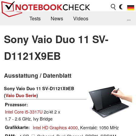
Tests
News
Videos
...
Benchmarks & Tech
Externe Tests
Sony Vaio Duo 11 SV-
Kaufberatung
Deals
Suche
Jobs
D1121X9EB
Forum
Ausstattung / Datenblatt
Sony Vaio Duo 11 SV-D1121X9EB
(
Vaio Duo Serie
)
Prozessor
Intel Core i5-3317U
2c/4t 2 x
1.7 - 2.6 GHz, Ivy Bridge
Grafikkarte
Intel HD Graphics 4000
, Kerntakt: 1050 MHz