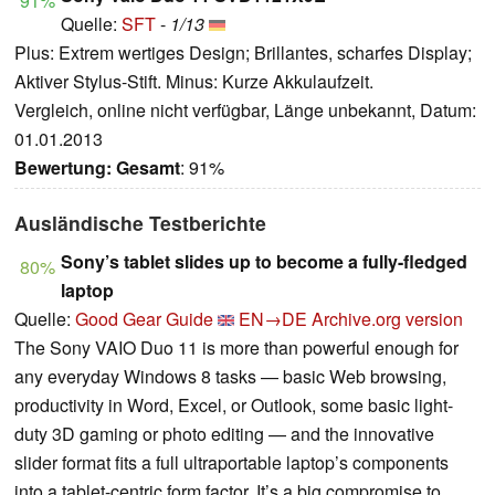
91%
Quelle:
SFT
-
1/13
Plus: Extrem wertiges Design; Brillantes, scharfes Display;
Aktiver Stylus-Stift. Minus: Kurze Akkulaufzeit.
Vergleich, online nicht verfügbar, Länge unbekannt, Datum:
01.01.2013
Bewertung:
Gesamt
: 91%
Ausländische Testberichte
Sony’s tablet slides up to become a fully-fledged
80%
laptop
Quelle:
Good Gear Guide
EN→DE
Archive.org version
The Sony VAIO Duo 11 is more than powerful enough for
any everyday Windows 8 tasks — basic Web browsing,
productivity in Word, Excel, or Outlook, some basic light-
duty 3D gaming or photo editing — and the innovative
slider format fits a full ultraportable laptop’s components
into a tablet-centric form factor. It’s a big compromise to