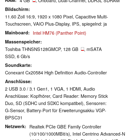
RAM
4 GB
, Onboard, Dual-Channel, DDR3L SDRAM
Bildschirm
11.60 Zoll 16:9, 1920 x 1080 Pixel, Capacitive Multi-
Touchscreen, VAIO Plus-Display, IPS, spiegelnd: ja
Mainboard
Intel HM76 (Panther Point)
Massenspeicher
Toshiba THNSNS128GMCP, 128 GB
, mSATA
SSD, 6 Gb/s
Soundkarte
Conexant Cx20584 High Definition Audio-Controller
Anschlüsse
2 USB 3.0 / 3.1 Gen1, 1 VGA, 1 HDMI, Audio
Anschlüsse: Kopfhörer, Card Reader: Memory Stick
Duo, SD (SDHC und SDXC kompatibel), Sensoren:
G-Sensor, Battery-Port für Erweiterungsakku VGP-
BPSC31
Netzwerk
Realtek PCIe GBE Family Controller
(10/100/1000MBit/s), Intel Centrino Advanced-N