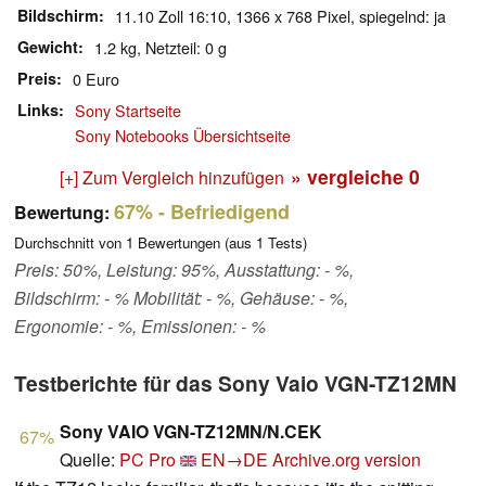
Bildschirm
11.10 Zoll 16:10, 1366 x 768 Pixel, spiegelnd: ja
Gewicht
1.2 kg, Netzteil: 0 g
Preis
0 Euro
Links
Sony Startseite
Sony Notebooks Übersichtseite
» vergleiche
0
[+] Zum Vergleich hinzufügen
67%
- Befriedigend
Bewertung:
Durchschnitt von
1
Bewertungen (aus
1
Tests)
Preis: 50%, Leistung: 95%, Ausstattung: - %,
Bildschirm: - % Mobilität: - %, Gehäuse: - %,
Ergonomie: - %, Emissionen: - %
Testberichte für das Sony Vaio VGN-TZ12MN
Sony VAIO VGN-TZ12MN/N.CEK
67%
Quelle:
PC Pro
EN→DE
Archive.org version