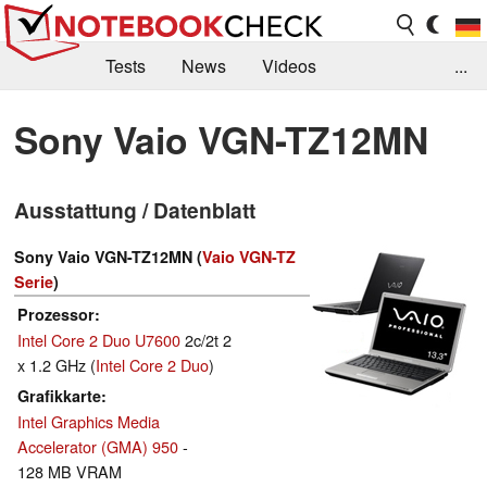
Tests
News
Videos
...
Benchmarks & Tech
Externe Tests
Sony Vaio VGN-TZ12MN
Kaufberatung
Deals
Suche
Jobs
Ausstattung / Datenblatt
Forum
Sony Vaio VGN-TZ12MN (
Vaio VGN-TZ
Serie
)
Prozessor
Intel Core 2 Duo U7600
2c/2t 2
x 1.2 GHz (
Intel Core 2 Duo
)
Grafikkarte
Intel Graphics Media
Accelerator (GMA) 950
-
128 MB VRAM