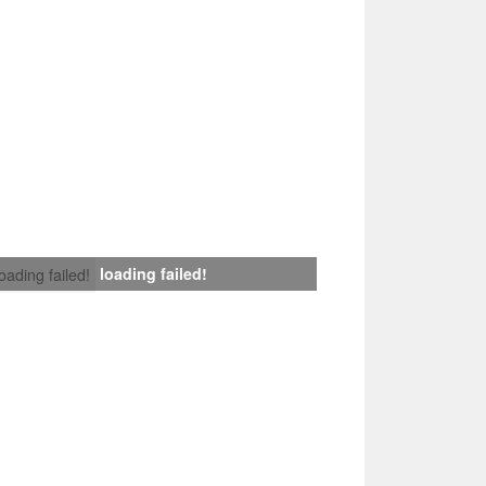
loading failed!
loading failed!