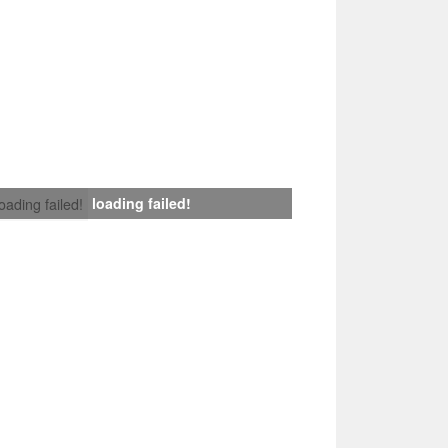
loading failed!
loading failed!