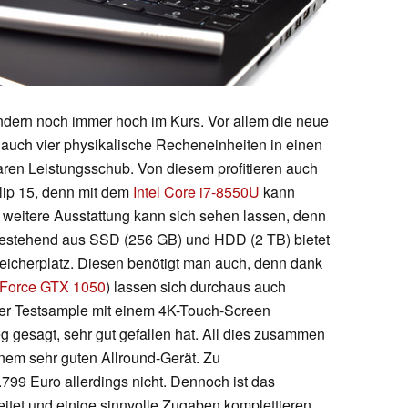
dern noch immer hoch im Kurs. Vor allem die neue
auch vier physikalische Recheneinheiten in einen
baren Leistungsschub. Von diesem profitieren auch
lip 15, denn mit dem
Intel Core i7-8550U
kann
ie weitere Ausstattung kann sich sehen lassen, denn
bestehend aus SSD (256 GB) und HDD (2 TB) bietet
eicherplatz. Diesen benötigt man auch, denn dank
eForce GTX 1050
) lassen sich durchaus auch
er Testsample mit einem 4K-Touch-Screen
eg gesagt, sehr gut gefallen hat. All dies zusammen
nem sehr guten Allround-Gerät. Zu
.799 Euro allerdings nicht. Dennoch ist das
eitet und einige sinnvolle Zugaben komplettieren