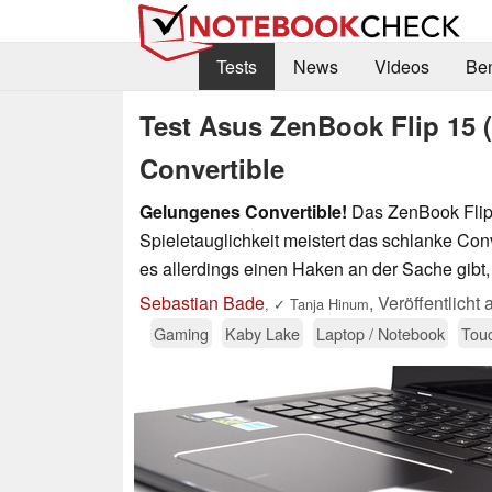
Tests
News
Videos
Be
Test Asus ZenBook Flip 15 
Convertible
Gelungenes Convertible!
Das ZenBook Flip v
Spieletauglichkeit meistert das schlanke Co
es allerdings einen Haken an der Sache gibt,
Sebastian Bade
,
Veröffentlicht
,
✓
Tanja Hinum
Gaming
Kaby Lake
Laptop / Notebook
Tou