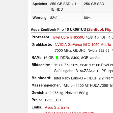
256 GB SSD + 1
256 GB SSD
Speicher
TB HDD
82%
80%
Wertung
Asus ZenBook Flip 15 UX561UD (
ZenBook Flip 
Prozessor
Intel Core i7-8550U
4c/8t 4 x 1.8 - 4
Grafikkarte
NVIDIA GeForce GTX 1050 Mobile
-
7000 MHz, GDDR5, Nvidia 382.53, N
RAM
16 GB
, DDR4-2400, 8GB verlötet
Bildschirm
15.60 Zoll 16:9, 3840 x 2160 Pixel 2
Stifteingabe, B156ZAN03.1, IPS, spi
Mainboard
Intel Kaby Lake-U + iHDCP 2.2 Pr
Massenspeicher
Micron 1100 MTFDDAV256T
Gewicht
2.055 kg, Netzteil: 562 g
Preis
1799 EUR
Links
Asus Startseite
Asus Notebooks Übersichtseite