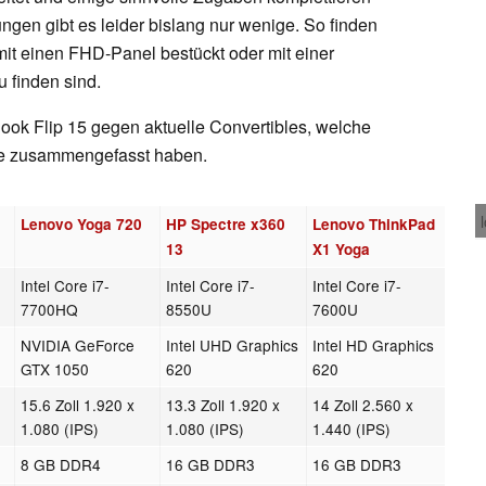
ungen gibt es leider bislang nur wenige. So finden
mit einen FHD-Panel bestückt oder mit einer
 finden sind.
ok Flip 15 gegen aktuelle Convertibles, welche
Sie zusammengefasst haben.
Lenovo Yoga 720
HP Spectre x360
Lenovo ThinkPad
13
X1 Yoga
Intel Core i7-
Intel Core i7-
Intel Core i7-
7700HQ
8550U
7600U
NVIDIA GeForce
Intel UHD Graphics
Intel HD Graphics
GTX 1050
620
620
15.6 Zoll 1.920 x
13.3 Zoll 1.920 x
14 Zoll 2.560 x
1.080 (IPS)
1.080 (IPS)
1.440 (IPS)
8 GB DDR4
16 GB DDR3
16 GB DDR3