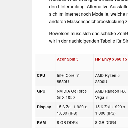
den Lieferumfang. Alternative Ausstatt
sich im Internet noch Modelle, welche 
anderen Massenspeicherbestückung zu
Beweisen muss sich das schicke ZenBo
wir in der nachfolgenden Tabelle für 
Acer Spin 5
HP Envy x360 15
Intel Core i7-
AMD Ryzen 5
CPU
8550U
2500U
NVIDIA GeForce
AMD Radeon RX
GPU
GTX 1050
Vega 8
15.6 Zoll 1.920 x
15.6 Zoll 1.920 x
Display
1.080 (IPS)
1.080 (IPS)
8 GB DDR4
8 GB DDR4
RAM