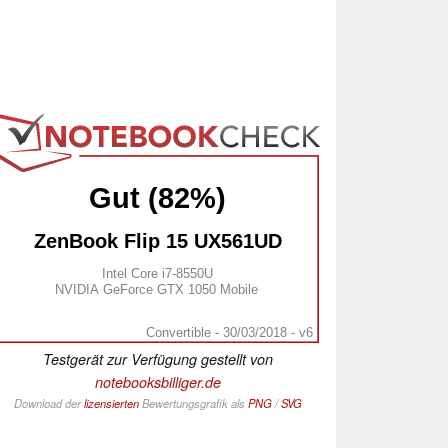
Gut (82%)
ZenBook Flip 15 UX561UD
Intel Core i7-8550U
NVIDIA GeForce GTX 1050 Mobile
Convertible - 30/03/2018 - v6
Testgerät zur Verfügung gestellt von
notebooksbilliger.de
Download der
lizensierten
Bewertungsgrafik als
PNG
/
SVG