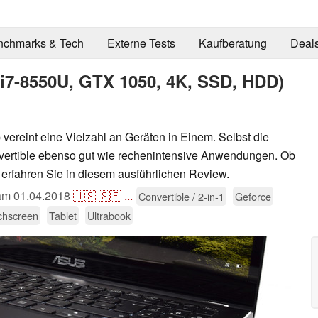
nchmarks & Tech
Externe Tests
Kaufberatung
Deal
(i7-8550U, GTX 1050, 4K, SSD, HDD)
ereint eine Vielzahl an Geräten in Einem. Selbst die
nvertible ebenso gut wie rechenintensive Anwendungen. Ob
 erfahren Sie in diesem ausführlichen Review.
 am
01.04.2018
🇺🇸
🇸🇪
...
Convertible / 2-in-1
Geforce
chscreen
Tablet
Ultrabook