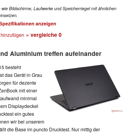
 wie Bildschirme, Laufwerke und Speicherriegel mit ähnlichen
insetzen.
 Spezifikationen anzeigen
» vergleiche
0
 hinzufügen
d Aluminium treffen aufeinander
5 besteht
st das Gerät in Grau
orgen für dezente
ZenBook mit einer
ftaufwand minimal
 dem Displaydeckel
ucktest ein gutes
nnen wir bei unserem
ällt die Base im puncto Drucktest. Nur mittig der