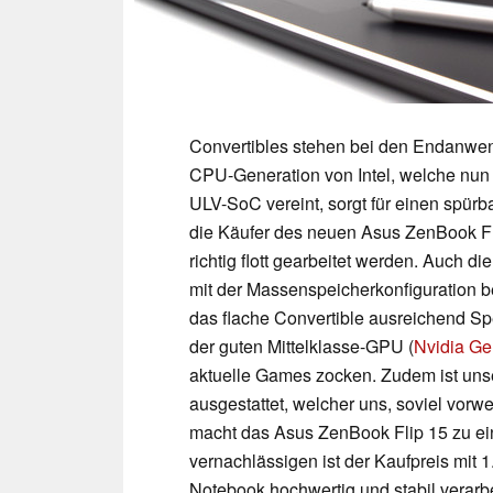
Convertibles stehen bei den Endanwen
CPU-Generation von Intel, welche nun 
ULV-SoC vereint, sorgt für einen spür
die Käufer des neuen Asus ZenBook F
richtig flott gearbeitet werden. Auch d
mit der Massenspeicherkonfiguration 
das flache Convertible ausreichend Sp
der guten Mittelklasse-GPU (
Nvidia G
aktuelle Games zocken. Zudem ist uns
ausgestattet, welcher uns, soviel vorw
macht das Asus ZenBook Flip 15 zu ei
vernachlässigen ist der Kaufpreis mit 1
Notebook hochwertig und stabil verarb