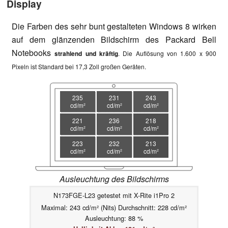
Display
Die Farben des sehr bunt gestalteten Windows 8 wirken
auf dem glänzenden Bildschirm des Packard Bell
Notebooks
strahlend und kräftig
. Die Auflösung von 1.600 x 900
Pixeln ist Standard bei 17,3 Zoll großen Geräten.
235
231
243
cd/m²
cd/m²
cd/m²
221
236
218
cd/m²
cd/m²
cd/m²
223
232
213
cd/m²
cd/m²
cd/m²
Ausleuchtung des Bildschirms
N173FGE-L23 getestet mit X-Rite i1Pro 2
Maximal: 243 cd/m² (Nits) Durchschnitt: 228 cd/m²
Ausleuchtung: 88 %