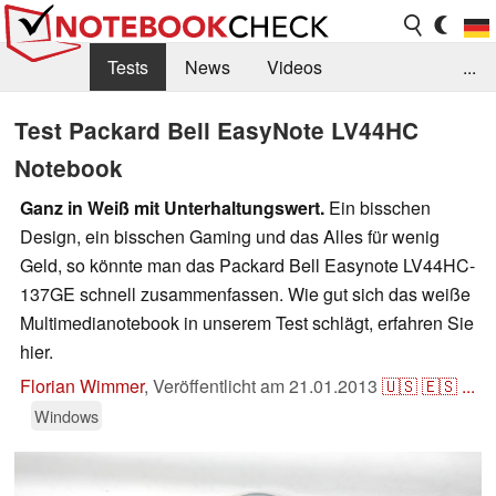
Tests
News
Videos
...
Benchmarks & Tech
Externe Tests
Test Packard Bell EasyNote LV44HC
Notebook
Kaufberatung
Deals
Suche
Jobs
Ganz in Weiß mit Unterhaltungswert.
Ein bisschen
Forum
Design, ein bisschen Gaming und das Alles für wenig
Geld, so könnte man das Packard Bell Easynote LV44HC-
137GE schnell zusammenfassen. Wie gut sich das weiße
Multimedianotebook in unserem Test schlägt, erfahren Sie
hier.
Florian Wimmer
,
Veröffentlicht am
21.01.2013
🇺🇸
🇪🇸
...
Windows