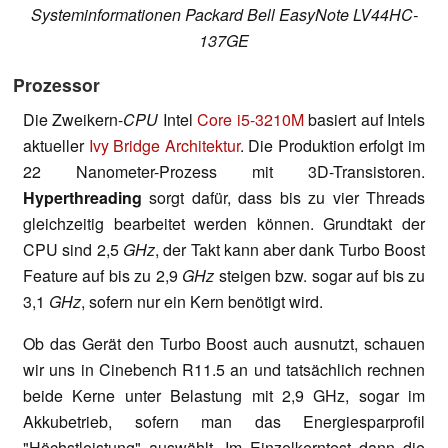
Systeminformationen Packard Bell EasyNote LV44HC-
137GE
Prozessor
Die Zweikern-
CPU
Intel
Core i5-3210M
basiert auf Intels
aktueller
Ivy Bridge Architektur
. Die Produktion erfolgt im
22 Nanometer-Prozess mit 3D-Transistoren.
Hyperthreading
sorgt dafür, dass bis zu vier Threads
gleichzeitig bearbeitet werden können. Grundtakt der
CPU sind 2,5
GHz
, der Takt kann aber dank Turbo Boost
Feature auf bis zu 2,9
GHz
steigen bzw. sogar auf bis zu
3,1
GHz
, sofern nur ein Kern benötigt wird.
Ob das Gerät den Turbo Boost auch ausnutzt, schauen
wir uns in Cinebench R11.5 an und tatsächlich rechnen
beide Kerne unter Belastung mit 2,9 GHz, sogar im
Akkubetrieb, sofern man das Energiesparprofil
"Höchstleistung" auswählt. Im Einzelkerntest dann die