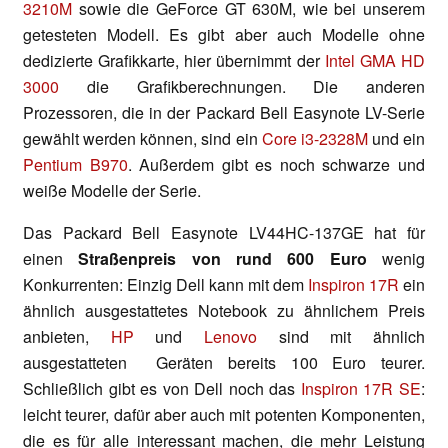
3210M
sowie die GeForce GT 630M, wie bei unserem
getesteten Modell. Es gibt aber auch Modelle ohne
dedizierte Grafikkarte, hier übernimmt der
Intel GMA HD
3000
die Grafikberechnungen. Die anderen
Prozessoren, die in der Packard Bell Easynote LV-Serie
gewählt werden können, sind ein
Core i3-2328M
und ein
Pentium B970
. Außerdem gibt es noch schwarze und
weiße Modelle der Serie.
Das Packard Bell Easynote LV44HC-137GE hat für
einen
Straßenpreis von rund 600 Euro
wenig
Konkurrenten: Einzig Dell kann mit dem
Inspiron 17R
ein
ähnlich ausgestattetes Notebook zu ähnlichem Preis
anbieten,
HP
und
Lenovo
sind mit ähnlich
ausgestatteten Geräten bereits 100 Euro teurer.
Schließlich gibt es von Dell noch das
Inspiron 17R SE
:
leicht teurer, dafür aber auch mit potenten Komponenten,
die es für alle interessant machen, die mehr Leistung