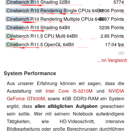
Cinebench R10 Shading 32Bit
5774
Cinebench R10 Rendering Single CPUs 64Bit
4806 Points
Cinebench R10 Rendering Multiple CPUs 64Bit
9807 Points
Cinebench R10 Shading 64Bit
3236 Points
Cinebench R11.5 CPU Multi 64Bit
2.85 Points
Cinebench R11.5 OpenGL 64Bit
17.04 fps
Hilfe
... im Vergleich
System Performance
Aus unserer Erfahrung können wir sagen, dass die
Ausstattung mit
Intel Core i5-3210M
und
NVIDIA
GeForce GT630M
, sowie 4GB DDR3-RAM ein System
ergibt, dass
allen alltäglichen Aufgaben
gewachsen
sein sollte. Wer mit seinem Notebook aufwändigere
Tätigkeiten, wie HD-Videoschnitt, intensive
Bildbearbeitung oder große Berechnungen durchführen