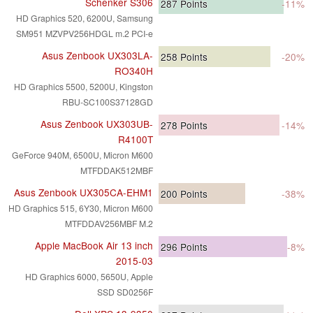
Schenker S306
287
Points
-11%
HD Graphics 520, 6200U, Samsung
SM951 MZVPV256HDGL m.2 PCI-e
Asus Zenbook UX303LA-
258
Points
-20%
RO340H
HD Graphics 5500, 5200U, Kingston
RBU-SC100S37128GD
Asus Zenbook UX303UB-
278
Points
-14%
R4100T
GeForce 940M, 6500U, Micron M600
MTFDDAK512MBF
Asus Zenbook UX305CA-EHM1
200
Points
-38%
HD Graphics 515, 6Y30, Micron M600
MTFDDAV256MBF M.2
Apple MacBook Air 13 inch
296
Points
-8%
2015-03
HD Graphics 6000, 5650U, Apple
SSD SD0256F