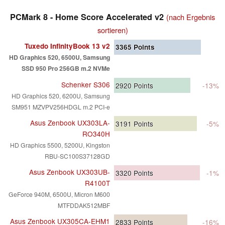
PCMark 8 - Home Score Accelerated v2
(nach Ergebnis
sortieren)
Tuxedo InfinityBook 13 v2
3365
Points
HD Graphics 520, 6500U, Samsung
SSD 950 Pro 256GB m.2 NVMe
Schenker S306
2920
Points
-13%
HD Graphics 520, 6200U, Samsung
SM951 MZVPV256HDGL m.2 PCI-e
Asus Zenbook UX303LA-
3191
Points
-5%
RO340H
HD Graphics 5500, 5200U, Kingston
RBU-SC100S37128GD
Asus Zenbook UX303UB-
3320
Points
-1%
R4100T
GeForce 940M, 6500U, Micron M600
MTFDDAK512MBF
Asus Zenbook UX305CA-EHM1
2833
Points
-16%