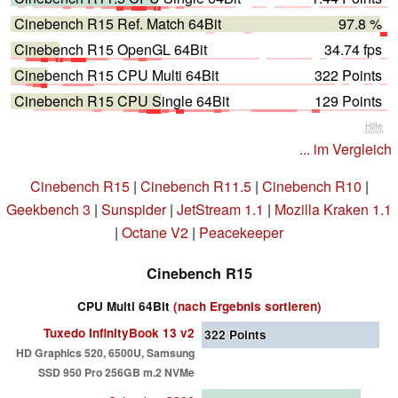
Cinebench R15 Ref. Match 64Bit
97.8 %
Cinebench R15 OpenGL 64Bit
34.74 fps
Cinebench R15 CPU Multi 64Bit
322 Points
Cinebench R15 CPU Single 64Bit
129 Points
Hilfe
... im Vergleich
Cinebench R15
|
Cinebench R11.5
|
Cinebench R10
|
Geekbench 3
|
Sunspider
|
JetStream 1.1
|
Mozilla Kraken 1.1
|
Octane V2
|
Peacekeeper
Cinebench R15
CPU Multi 64Bit
(nach Ergebnis sortieren)
Tuxedo InfinityBook 13 v2
322
Points
HD Graphics 520, 6500U, Samsung
SSD 950 Pro 256GB m.2 NVMe