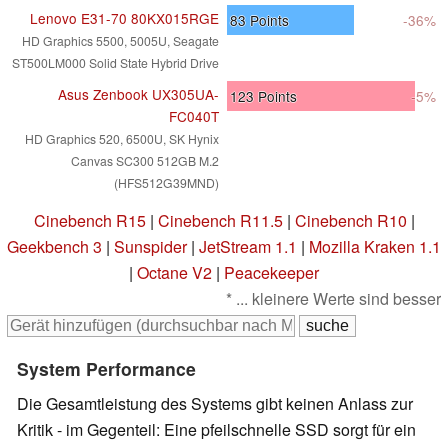
Lenovo E31-70 80KX015RGE
83
Points
-36%
HD Graphics 5500, 5005U, Seagate
ST500LM000 Solid State Hybrid Drive
Asus Zenbook UX305UA-
123
Points
-5%
FC040T
HD Graphics 520, 6500U, SK Hynix
Canvas SC300 512GB M.2
(HFS512G39MND)
Cinebench R15
|
Cinebench R11.5
|
Cinebench R10
|
Geekbench 3
|
Sunspider
|
JetStream 1.1
|
Mozilla Kraken 1.1
|
Octane V2
|
Peacekeeper
* ... kleinere Werte sind besser
System Performance
Die Gesamtleistung des Systems gibt keinen Anlass zur
Kritik - im Gegenteil: Eine pfeilschnelle SSD sorgt für ein