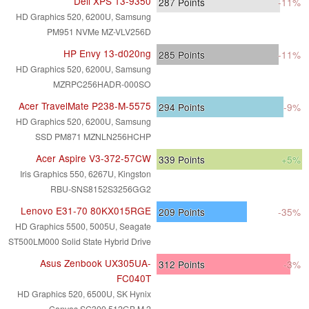
Dell XPS 13-9350
287
Points
-11%
HD Graphics 520, 6200U, Samsung
PM951 NVMe MZ-VLV256D
HP Envy 13-d020ng
285
Points
-11%
HD Graphics 520, 6200U, Samsung
MZRPC256HADR-000SO
Acer TravelMate P238-M-5575
294
Points
-9%
HD Graphics 520, 6200U, Samsung
SSD PM871 MZNLN256HCHP
Acer Aspire V3-372-57CW
339
Points
+5%
Iris Graphics 550, 6267U, Kingston
RBU-SNS8152S3256GG2
Lenovo E31-70 80KX015RGE
209
Points
-35%
HD Graphics 5500, 5005U, Seagate
ST500LM000 Solid State Hybrid Drive
Asus Zenbook UX305UA-
312
Points
-3%
FC040T
HD Graphics 520, 6500U, SK Hynix
Canvas SC300 512GB M.2