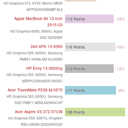
HD Graphics 515, 6Y30, Micron M600
MTFDDAV256MBF M.2
Apple MacBook Air 13 inch
112
Points
-13%
2015-03
HD Graphics 6000, 5650U, Apple
SSD SD0256F
Dell XPS 13-9350
116
Points
-10%
HD Graphics 520, 6200U, Samsung
PM951 NVMe MZ-VLV256D
HP Envy 13-d020ng
112
Points
-13%
HD Graphics 520, 6200U, Samsung
MZRPC256HADR-000SO
Acer TravelMate P238-M-5575
117
Points
-9%
HD Graphics 520, 6200U, Samsung
SSD PM871 MZNLN256HCHP
Acer Aspire V3-372-57CW
138
Points
+7%
Iris Graphics 550, 6267U, Kingston
RBU-SNS8152S3256GG2