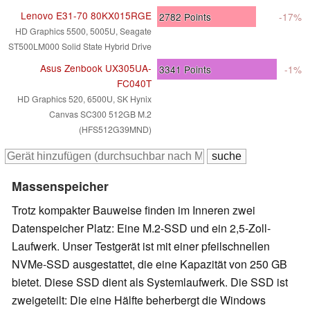
Lenovo E31-70 80KX015RGE
2782
Points
-17%
HD Graphics 5500, 5005U, Seagate
ST500LM000 Solid State Hybrid Drive
Asus Zenbook UX305UA-
3341
Points
-1%
FC040T
HD Graphics 520, 6500U, SK Hynix
Canvas SC300 512GB M.2
(HFS512G39MND)
Massenspeicher
Trotz kompakter Bauweise finden im Inneren zwei
Datenspeicher Platz: Eine M.2-SSD und ein 2,5-Zoll-
Laufwerk. Unser Testgerät ist mit einer pfeilschnellen
NVMe-SSD ausgestattet, die eine Kapazität von 250 GB
bietet. Diese SSD dient als Systemlaufwerk. Die SSD ist
zweigeteilt: Die eine Hälfte beherbergt die Windows