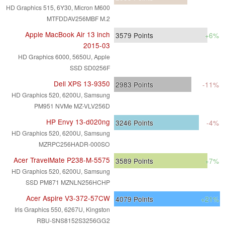
HD Graphics 515, 6Y30, Micron M600
MTFDDAV256MBF M.2
Apple MacBook Air 13 inch
3579
Points
+6%
2015-03
HD Graphics 6000, 5650U, Apple
SSD SD0256F
Dell XPS 13-9350
2983
Points
-11%
HD Graphics 520, 6200U, Samsung
PM951 NVMe MZ-VLV256D
HP Envy 13-d020ng
3246
Points
-4%
HD Graphics 520, 6200U, Samsung
MZRPC256HADR-000SO
Acer TravelMate P238-M-5575
3589
Points
+7%
HD Graphics 520, 6200U, Samsung
SSD PM871 MZNLN256HCHP
Acer Aspire V3-372-57CW
4079
Points
+21%
Iris Graphics 550, 6267U, Kingston
RBU-SNS8152S3256GG2