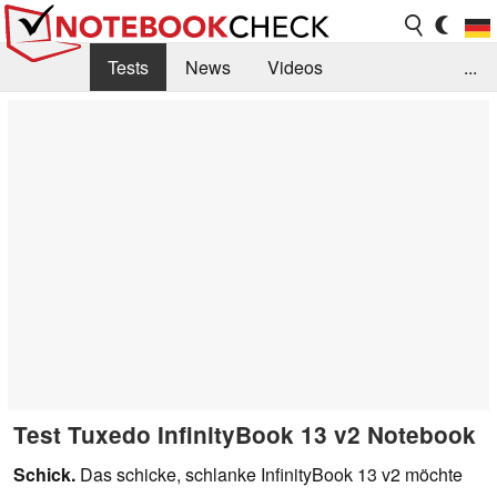
Tests
News
Videos
...
Benchmarks & Tech
Externe Tests
Kaufberatung
Deals
Suche
Jobs
Forum
Test Tuxedo InfinityBook 13 v2 Notebook
Schick.
Das schicke, schlanke InfinityBook 13 v2 möchte