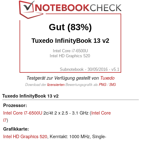
Gut (83%)
Tuxedo InfinityBook 13 v2
Intel Core i7-6500U
Intel HD Graphics 520
Subnotebook - 30/05/2016 - v5.1
Testgerät zur Verfügung gestellt von
Tuxedo
Download der
lizensierten
Bewertungsgrafik als
PNG
/
SVG
Tuxedo InfinityBook 13 v2
Prozessor
Intel Core i7-6500U
2c/4t 2 x 2.5 - 3.1 GHz (
Intel Core
i7
)
Grafikkarte
Intel HD Graphics 520
, Kerntakt: 1000 MHz, Single-