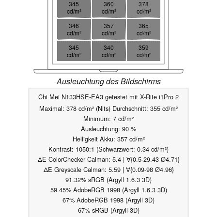
345
360
378
cd/m²
cd/m²
cd/m²
346
357
365
cd/m²
cd/m²
cd/m²
345
340
359
cd/m²
cd/m²
cd/m²
Ausleuchtung des Bildschirms
Chi Mei N133HSE-EA3 getestet mit X-Rite i1Pro 2
Maximal: 378 cd/m² (Nits) Durchschnitt: 355 cd/m²
Minimum: 7 cd/m²
Ausleuchtung: 90 %
Helligkeit Akku: 357 cd/m²
Kontrast: 1050:1 (Schwarzwert: 0.34 cd/m²)
ΔE ColorChecker Calman: 5.4 | ∀{0.5-29.43 Ø4.71}
ΔE Greyscale Calman: 5.59 | ∀{0.09-98 Ø4.96}
91.32% sRGB (Argyll 1.6.3 3D)
59.45% AdobeRGB 1998 (Argyll 1.6.3 3D)
67% AdobeRGB 1998 (Argyll 3D)
67% sRGB (Argyll 3D)