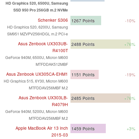
HD Graphics 520, 6500U, Samsung
SSD 950 Pro 256GB m.2 NVMe
Schenker S306
1267
Points
-10%
HD Graphics 520, 6200U, Samsung
SM951 MZVPV256HDGL m.2 PCI-e
Asus Zenbook UX303UB-
2488
Points
+76%
R4100T
GeForce 940M, 6500U, Micron M600
MTFDDAK512MBF
Asus Zenbook UX305CA-EHM1
1151
Points
-19%
HD Graphics 515, 6Y30, Micron M600
MTFDDAV256MBF M.2
Asus Zenbook UX303LB-
2485
Points
+76%
R4079H
GeForce 940M, 5200U, Micron M600
MTFDDAV256MBF M.2
Apple MacBook Air 13 inch
1459
Points
+3%
2015-03