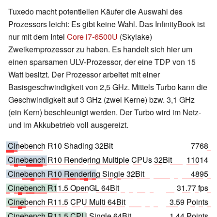
Tuxedo macht potentiellen Käufer die Auswahl des
Prozessors leicht: Es gibt keine Wahl. Das InfinityBook ist
nur mit dem Intel
Core i7-6500U
(Skylake)
Zweikernprozessor zu haben. Es handelt sich hier um
einen sparsamen ULV-Prozessor, der eine TDP von 15
Watt besitzt. Der Prozessor arbeitet mit einer
Basisgeschwindigkeit von 2,5 GHz. Mittels Turbo kann die
Geschwindigkeit auf 3 GHz (zwei Kerne) bzw. 3,1 GHz
(ein Kern) beschleunigt werden. Der Turbo wird im Netz-
und im Akkubetrieb voll ausgereizt.
Cinebench R10 Shading 32Bit
7768
Cinebench R10 Rendering Multiple CPUs 32Bit
11014
Cinebench R10 Rendering Single 32Bit
4895
Cinebench R11.5 OpenGL 64Bit
31.77 fps
Cinebench R11.5 CPU Multi 64Bit
3.59 Points
Cinebench R11.5 CPU Single 64Bit
1.44 Points