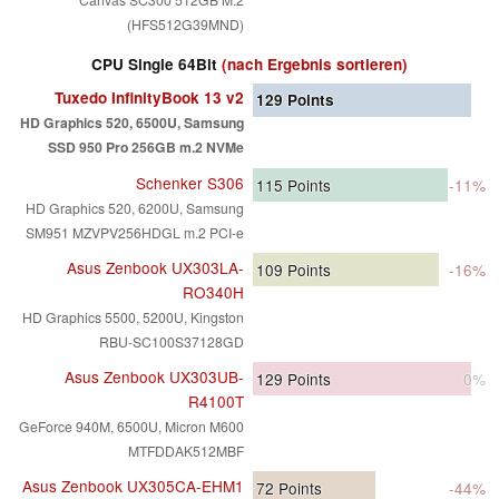
(HFS512G39MND)
CPU Single 64Bit
(nach Ergebnis sortieren)
Tuxedo InfinityBook 13 v2
129
Points
HD Graphics 520, 6500U, Samsung
SSD 950 Pro 256GB m.2 NVMe
Schenker S306
115
Points
-11%
HD Graphics 520, 6200U, Samsung
SM951 MZVPV256HDGL m.2 PCI-e
Asus Zenbook UX303LA-
109
Points
-16%
RO340H
HD Graphics 5500, 5200U, Kingston
RBU-SC100S37128GD
Asus Zenbook UX303UB-
129
Points
0%
R4100T
GeForce 940M, 6500U, Micron M600
MTFDDAK512MBF
Asus Zenbook UX305CA-EHM1
72
Points
-44%