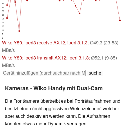
45
40
35
30
25
20
15
10
5
0
Wiko Y80
; iperf3 receive AX12; iperf 3.1.3:
Ø49.3 (23-53)
MBit/s
Wiko Y80
; iperf3 transmit AX12; iperf 3.1.3:
Ø52.1 (9-85)
MBit/s
Kameras - Wiko Handy mit Dual-Cam
Die Frontkamera übertreibt es bei Porträtaufnahmen und
besitzt einen recht aggressiven Weichzeichner, welcher
aber auch deaktiviert werden kann. Die Aufnahmen
könnten etwas mehr Dynamik vertragen.