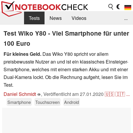
Tests
News
Videos
...
Benchmarks & Tech
Externe Tests
Test Wiko Y80 - Viel Smartphone für unter
100 Euro
Kaufberatung
Deals
Suche
Jobs
Für kleines Geld.
Das Wiko Y80 spricht vor allem
Forum
preisbewusste Nutzer an und ist ein klassisches Einsteiger-
Smartphone, welches mit einem starken Akku und mit einer
Dual-Kamera lockt. Ob die Rechnung aufgeht, lesen Sie im
Test.
Daniel Schmidt
,
Veröffentlicht am
27.01.2020
🇺🇸
🇮🇹
...
👁
Smartphone
Touchscreen
Android