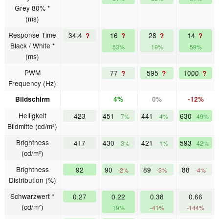
Grey 80% *
(ms)
Response Time
34.4
16
28
14
?
?
?
?
Black / White *
53%
19%
59%
(ms)
PWM
77
595
1000
?
?
?
Frequency (Hz)
Bildschirm
4%
0%
-12%
Helligkeit
423
451
441
630
7%
4%
49%
Bildmitte (cd/m²)
Brightness
417
430
421
593
3%
1%
42%
(cd/m²)
Brightness
92
90
89
88
-2%
-3%
-4%
Distribution (%)
Schwarzwert *
0.27
0.22
0.38
0.66
(cd/m²)
19%
-41%
-144%