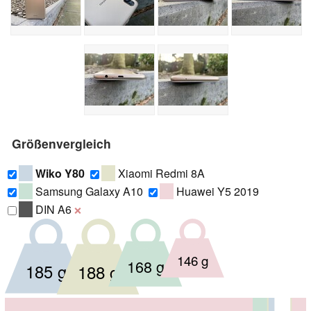
Größenvergleich
Wiko Y80
Xiaomi Redmi 8A
Samsung Galaxy A10
Huawei Y5 2019
DIN A6
❌
146 g
168 g
185 g
188 g