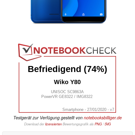
Befriedigend (74%)
Wiko Y80
UNISOC SC9863A
PowerVR GE8322 / IMG8322
Smartphone - 27/01/2020 - v7
Testgerät zur Verfügung gestellt von
notebooksbilliger.de
Download der
lizensierten
Bewertungsgrafik als
PNG
/
SVG