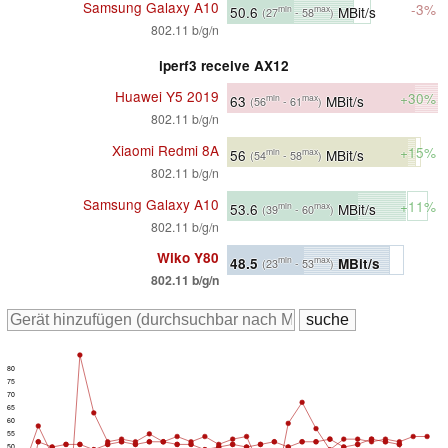
Samsung Galaxy A10
-3%
50.6
MBit/s
min
max
(27
- 58
)
802.11 b/g/n
iperf3 receive AX12
Huawei Y5 2019
+30%
63
MBit/s
min
max
(56
- 61
)
802.11 b/g/n
Xiaomi Redmi 8A
+15%
56
MBit/s
min
max
(54
- 58
)
802.11 b/g/n
Samsung Galaxy A10
+11%
53.6
MBit/s
min
max
(39
- 60
)
802.11 b/g/n
Wiko Y80
48.5
MBit/s
min
max
(23
- 53
)
802.11 b/g/n
80
75
70
65
60
55
50