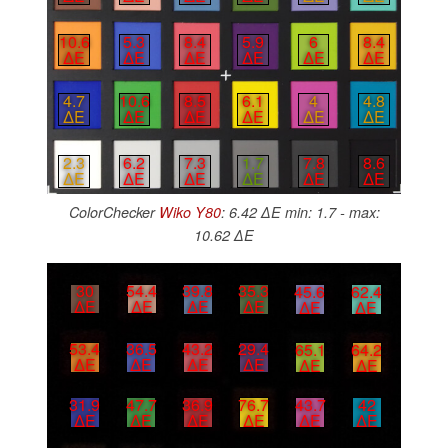
10.6
5.3
8.4
5.9
6
8.4
∆E
∆E
∆E
∆E
∆E
∆E
4.7
10.6
8.5
6.1
4
4.8
∆E
∆E
∆E
∆E
∆E
∆E
2.3
6.2
7.3
1.7
7.8
8.6
∆E
∆E
∆E
∆E
∆E
∆E
ColorChecker
Wiko Y80
: 6.42 ∆E min: 1.7 - max:
10.62 ∆E
30
54.4
39.8
35.3
45.6
62.4
∆E
∆E
∆E
∆E
∆E
∆E
53.4
36.5
43.2
29.4
65.1
64.2
∆E
∆E
∆E
∆E
∆E
∆E
31.9
47.7
36.9
76.7
43.7
42
∆E
∆E
∆E
∆E
∆E
∆E