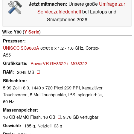
Jetzt mitmachen:
Unsere große
Umfrage zur
Servicezufriedenheit
bei Laptops und
Smartphones 2026
Wiko Y80 (
Y Serie
)
Prozessor
UNISOC SC9863A
8c/8t 8 x 1.2 - 1.6 GHz, Cortex-
A55
Grafikkarte
PowerVR GE8322 / IMG8322
RAM
2048 MB
Bildschirm
5.99 Zoll 18:9, 1440 x 720 Pixel 269 PPI, kapazitiver
Touchscreen, 5 Multitouchpunkte, IPS, spiegelnd: ja,
60 Hz
Massenspeicher
16 GB eMMC Flash, 16 GB
, 9.76 GB verfügbar
Gewicht
185 g, Netzteil: 63 g
Preis