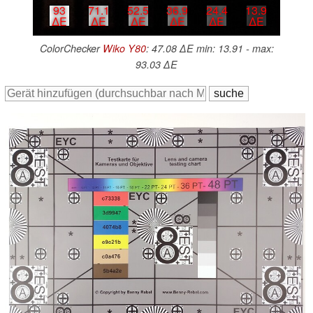
93
71.1
52.5
36.9
24.4
13.9
∆E
∆E
∆E
∆E
∆E
∆E
ColorChecker
Wiko Y80
: 47.08 ∆E min: 13.91 - max:
93.03 ∆E