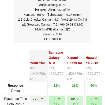
Ausleuchtung: 92 %
Helligkeit Akku: 423 cd/m²
Kontrast: 1567:1 (Schwarzwert: 0.27 cd/m²)
ΔE ColorChecker Calman: 5.7 | ∀{0.5-29.43 Ø4.71}
ΔE Greyscale Calman: 7.2 | ∀{0.09-98 Ø4.96}
92.9% sRGB (Calman 2D)
Gamma: 2.24
CCT: 8079 K
Samsung
Galaxy
Xiaomi
Huawei
Wiko Y80
A10
Redmi 8A
Y5 2019
IPS,
IPS,
IPS,
IPS,
1440x720,
1520x720,
1520x720,
1520x720,
6"
6.2"
6.2"
5.7"
Response
52%
26%
60%
Times
Response Time
77.6
38
52
30
?
?
?
?
Grey 50% /
51%
33%
61%