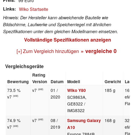
99 Euro
Links
Wiko Startseite
Hinweis: Der Hersteller kann abweichende Bauteile wie
Bildschirme, Laufwerke und Speicherriegel mit ähnlichen
Spezifikationen unter dem gleichen Modellnamen einsetzen.
Vollständige Spezifikationen anzeigen
» vergleiche
0
[+] Zum Vergleich hinzufügen
Vergleichsgeräte
Rating
Bewertung
Version
Datum
Modell
Gewicht
Lauf
73.5 %
v7
01 /
185 g
16 G
Wiko Y80
(old)
v7
2020
eMM
SC9863A,
(old)
Flas
GE8322 /
IMG8322
74.9 %
v7
08 /
168 g
32 G
Samsung Galaxy
(old)
v7
2019
eMM
(old)
A10
Flas
Exynos 7884B,