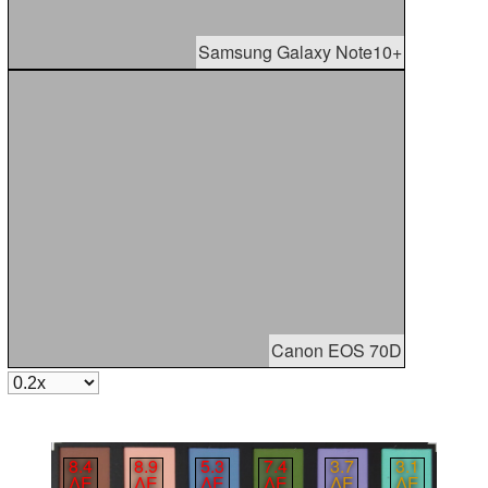
Samsung Galaxy Note10+
Canon EOS 70D
8.4
8.9
5.3
7.4
3.7
3.1
∆E
∆E
∆E
∆E
∆E
∆E