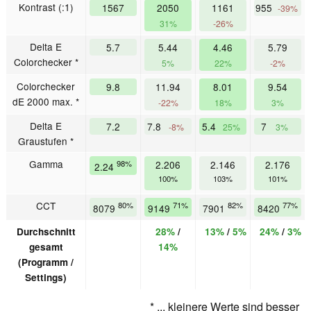
Kontrast (:1)
1567
2050
1161
955
-39%
31%
-26%
Delta E
5.7
5.44
4.46
5.79
Colorchecker *
5%
22%
-2%
Colorchecker
9.8
11.94
8.01
9.54
dE 2000 max. *
-22%
18%
3%
Delta E
7.2
7.8
5.4
7
-8%
25%
3%
Graustufen *
Gamma
98%
2.206
2.146
2.176
2.24
100%
103%
101%
CCT
80%
71%
82%
77%
8079
9149
7901
8420
Durchschnitt
28%
/
13%
/
5%
24%
/
3%
gesamt
14%
(Programm /
Settings)
* ... kleinere Werte sind besser