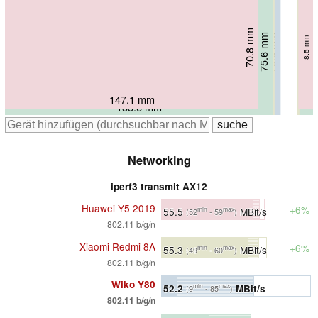
70.8 mm
75.4 mm
75.6 mm
76.5 mm
8.5 mm
8.55 mm
9.4 mm
7.9 mm
147.1 mm
156.5 mm
155.6 mm
160 mm
Networking
iperf3 transmit AX12
Huawei Y5 2019
+6%
55.5
MBit/s
min
max
(52
- 59
)
802.11 b/g/n
Xiaomi Redmi 8A
+6%
55.3
MBit/s
min
max
(49
- 60
)
802.11 b/g/n
Wiko Y80
52.2
MBit/s
min
max
(9
- 85
)
802.11 b/g/n