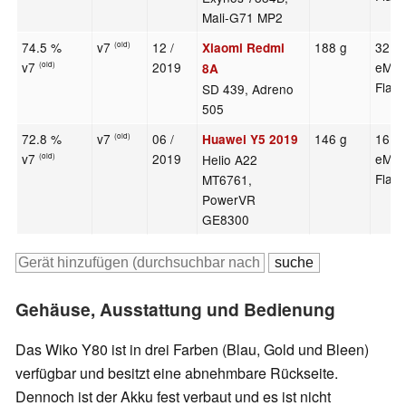
Mali-G71 MP2
74.5 %
v7
12 /
188 g
32 G
Xiaomi Redmi
(old)
v7
2019
eMM
(old)
8A
Flas
SD 439, Adreno
505
72.8 %
v7
06 /
146 g
16 G
Huawei Y5 2019
(old)
v7
2019
eMM
Helio A22
(old)
Flas
MT6761,
PowerVR
GE8300
Gehäuse, Ausstattung und Bedienung
Das Wiko Y80 ist in drei Farben (Blau, Gold und Bleen)
verfügbar und besitzt eine abnehmbare Rückseite.
Dennoch ist der Akku fest verbaut und es ist nicht