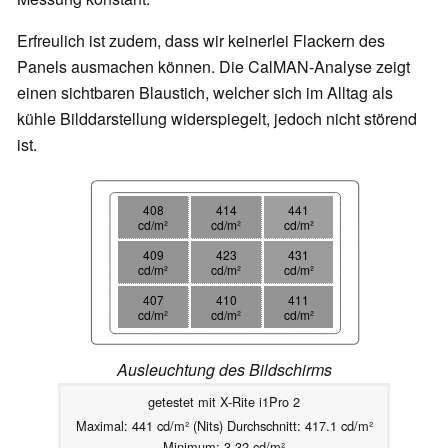
Erfreulich ist zudem, dass wir keinerlei Flackern des
Panels ausmachen können. Die CalMAN-Analyse zeigt
einen sichtbaren Blaustich, welcher sich im Alltag als
kühle Bilddarstellung widerspiegelt, jedoch nicht störend
ist.
408
414
441
cd/m²
cd/m²
cd/m²
409
423
431
cd/m²
cd/m²
cd/m²
407
410
411
cd/m²
cd/m²
cd/m²
Ausleuchtung des Bildschirms
getestet mit X-Rite i1Pro 2
Maximal: 441 cd/m² (Nits) Durchschnitt: 417.1 cd/m²
Minimum: 3.32 cd/m²