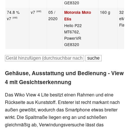
GE8320
74.8 %
v7
05 /
160 g
32 G
Motorola Moto
(old)
v7
2020
eMM
(old)
E6s
Flas
Helio P22
MT6762,
PowerVR
GE8320
Gehäuse, Ausstattung und Bedienung - View
4 mit Gesichtserkennung
Das Wiko View 4 Lite besitzt einen Rahmen und eine
Rückseite aus Kunststoff. Ersterer ist recht markant nach
außen gewölbt, wodurch das Smartphone etwas breiter
wirkt. Die Spaltmaße liegen eng an und schließen
gleichmäßig ab, Verwindungsversuche lässt das