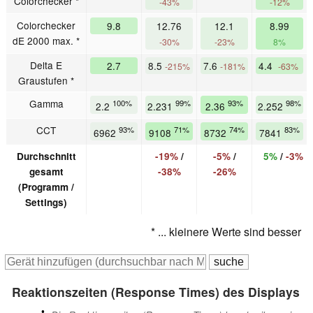
Colorchecker *
-43%
-12%
Colorchecker
9.8
12.76
12.1
8.99
dE 2000 max. *
-30%
-23%
8%
Delta E
2.7
8.5
7.6
4.4
-215%
-181%
-63%
Graustufen *
Gamma
100%
99%
93%
98%
2.2
2.231
2.36
2.252
CCT
93%
71%
74%
83%
6962
9108
8732
7841
Durchschnitt
-19%
/
-5%
/
5%
/
-3%
gesamt
-38%
-26%
(Programm /
Settings)
* ... kleinere Werte sind besser
Reaktionszeiten (Response Times) des Displays