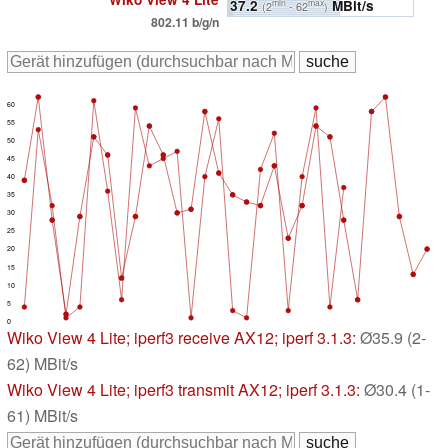
37.2
MBit/s
min
max
(2
- 62
)
802.11 b/g/n
60
55
50
45
40
35
30
25
20
15
10
5
0
Wiko View 4 Lite
; iperf3 receive AX12; iperf 3.1.3:
Ø35.9 (2-
62) MBit/s
Wiko View 4 Lite
; iperf3 transmit AX12; iperf 3.1.3:
Ø30.4 (1-
61) MBit/s