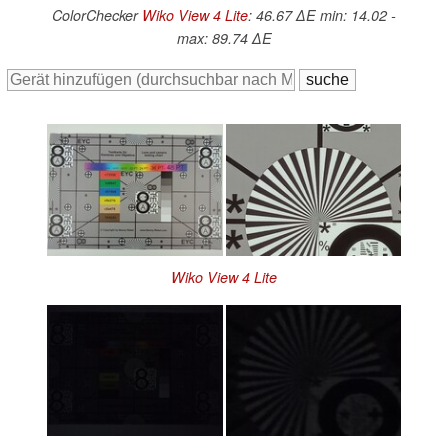
ColorChecker
Wiko View 4 Lite
: 46.67 ∆E min: 14.02 -
max: 89.74 ∆E
Wiko View 4 Lite