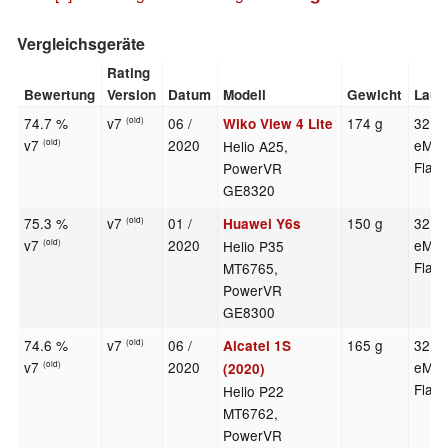
Vergleichsgeräte
Rating
Bewertung
Version
Datum
Modell
Gewicht
Lauf
74.7 %
v7
06 /
174 g
32 G
Wiko View 4 Lite
(old)
v7
2020
eMM
Helio A25,
(old)
Flas
PowerVR
GE8320
75.3 %
v7
01 /
150 g
32 G
Huawei Y6s
(old)
v7
2020
eMM
Helio P35
(old)
Flas
MT6765,
PowerVR
GE8300
74.6 %
v7
06 /
165 g
32 G
Alcatel 1S
(old)
v7
2020
eMM
(old)
(2020)
Flas
Helio P22
MT6762,
PowerVR