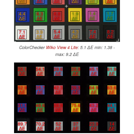
∆E
∆E
∆E
∆E
∆E
∆E
1.4
1.7
6.8
1.9
4.4
6.3
∆E
∆E
∆E
∆E
∆E
∆E
7.4
8.2
5.4
4.3
7.1
3.9
∆E
∆E
∆E
∆E
∆E
∆E
ColorChecker
Wiko View 4 Lite
: 5.1 ∆E min: 1.38 -
max: 9.2 ∆E
29.1
54.1
39.6
35.9
45.1
61.9
∆E
∆E
∆E
∆E
∆E
∆E
52.9
35.7
42.3
28.3
64.9
63.6
∆E
∆E
∆E
∆E
∆E
∆E
31.1
48.6
36.9
75.6
43.2
44.1
∆E
∆E
∆E
∆E
∆E
∆E
89.7
70.2
52
37
23.9
14
∆E
∆E
∆E
∆E
∆E
∆E