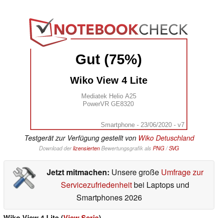
Gut (75%)
Wiko View 4 Lite
Mediatek Helio A25
PowerVR GE8320
Smartphone - 23/06/2020 - v7
Testgerät zur Verfügung gestellt von
Wiko Detuschland
Download der
lizensierten
Bewertungsgrafik als
PNG
/
SVG
Jetzt mitmachen:
Unsere große
Umfrage zur
Servicezufriedenheit
bei Laptops und
Smartphones 2026
Wiko View 4 Lite (
View Serie
)