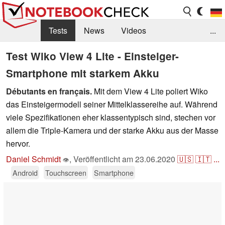
Tests
News
Videos
...
Benchmarks & Tech
Externe Tests
Test Wiko View 4 Lite - Einsteiger-
Smartphone mit starkem Akku
Kaufberatung
Deals
Suche
Jobs
Débutants en français.
Mit dem View 4 Lite poliert Wiko
Forum
das Einsteigermodell seiner Mittelklassereihe auf. Während
viele Spezifikationen eher klassentypisch sind, stechen vor
allem die Triple-Kamera und der starke Akku aus der Masse
hervor.
Daniel Schmidt
,
Veröffentlicht am
23.06.2020
🇺🇸
🇮🇹
...
👁
Android
Touchscreen
Smartphone