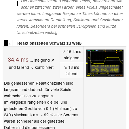
ℹ
Die Reaktionszeiten (Response Times) beschreiben wie
schnell zwischen zwei Farben eines Pixels umgeschaltet
werden kann. Langsame Response Times können zu einer
verschwommenen Darstellung, Schlieren und Geisterbilder
führen. Besonders bei schnellen 3D-Spielen sind kurze
Umschaltzeiten wichtig.
↔
Reaktionszeiten Schwarz zu Weiß
↗ 16.4 ms
steigend
34.4 ms
... steigend ↗
und fallend ↘ kombiniert
↘ 18 ms
fallend
Die gemessenen Reaktionszeiten sind
langsam und dadurch für viele Spieler
wahrscheinlich zu langsam.
Im Vergleich rangierten die bei uns
getesteten Geräte von 0.1 (Minimum) zu
240 (Maximum) ms. » 92 % aller Screens
waren schneller als der getestete.
Daher sind die gemessenen