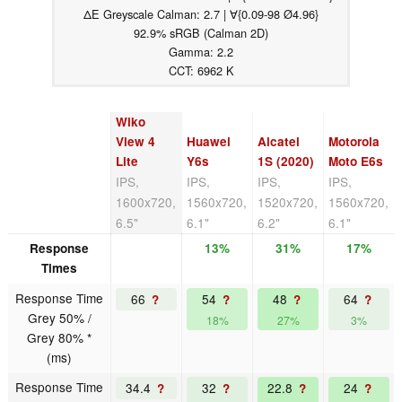
ΔE Greyscale Calman: 2.7 | ∀{0.09-98 Ø4.96}
92.9% sRGB (Calman 2D)
Gamma: 2.2
CCT: 6962 K
Wiko
View 4
Huawei
Alcatel
Motorola
Lite
Y6s
1S (2020)
Moto E6s
IPS,
IPS,
IPS,
IPS,
1600x720,
1560x720,
1520x720,
1560x720,
6.5"
6.1"
6.2"
6.1"
Response
13%
31%
17%
Times
Response Time
66
54
48
64
?
?
?
?
Grey 50% /
18%
27%
3%
Grey 80% *
(ms)
Response Time
34.4
32
22.8
24
?
?
?
?