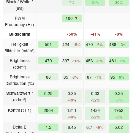
Black / White *
7%
34%
30%
(ms)
PWM
100
?
Frequency (Hz)
Bildschirm
-50%
-41%
-8%
Helligkeit
501
424
470
488
-15%
-6%
-3%
Bildmitte (cd/m²)
Brightness
470
397
456
481
-16%
-3%
2%
(cd/m²)
Brightness
88
85
87
95
-3%
-1%
8%
Distribution (%)
Schwarzwert *
0.25
0.35
0.33
0.25
(cd/m²)
-40%
-32%
-0%
Kontrast (:1)
2004
1211
1424
1952
-40%
-29%
-3%
Delta E
4.5
6.45
6.7
5.02
-49%