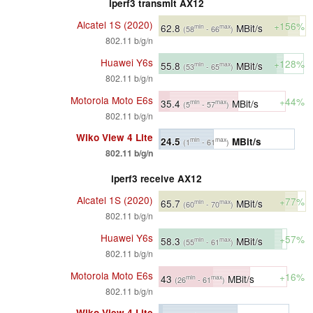
iperf3 transmit AX12
Alcatel 1S (2020)
+156%
62.8
MBit/s
min
max
(58
- 66
)
802.11 b/g/n
Huawei Y6s
+128%
55.8
MBit/s
min
max
(53
- 65
)
802.11 b/g/n
Motorola Moto E6s
+44%
35.4
MBit/s
min
max
(5
- 57
)
802.11 b/g/n
Wiko View 4 Lite
24.5
MBit/s
min
max
(1
- 61
)
802.11 b/g/n
iperf3 receive AX12
Alcatel 1S (2020)
+77%
65.7
MBit/s
min
max
(60
- 70
)
802.11 b/g/n
Huawei Y6s
+57%
58.3
MBit/s
min
max
(55
- 61
)
802.11 b/g/n
Motorola Moto E6s
+16%
43
MBit/s
min
max
(26
- 61
)
802.11 b/g/n
Wiko View 4 Lite