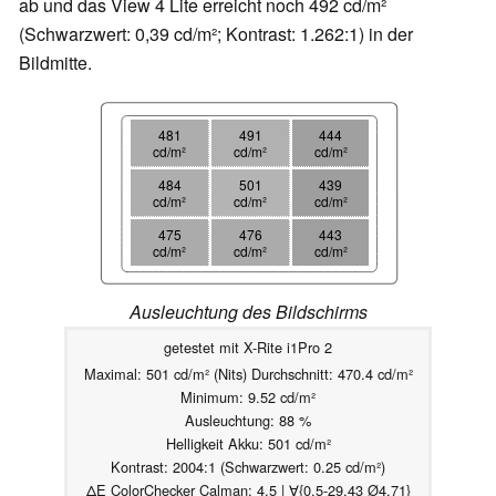
ab und das View 4 Lite erreicht noch 492 cd/m²
(Schwarzwert: 0,39 cd/m²; Kontrast: 1.262:1) in der
Bildmitte.
481
491
444
cd/m²
cd/m²
cd/m²
484
501
439
cd/m²
cd/m²
cd/m²
475
476
443
cd/m²
cd/m²
cd/m²
Ausleuchtung des Bildschirms
getestet mit X-Rite i1Pro 2
Maximal: 501 cd/m² (Nits) Durchschnitt: 470.4 cd/m²
Minimum: 9.52 cd/m²
Ausleuchtung: 88 %
Helligkeit Akku: 501 cd/m²
Kontrast: 2004:1 (Schwarzwert: 0.25 cd/m²)
ΔE ColorChecker Calman: 4.5 | ∀{0.5-29.43 Ø4.71}