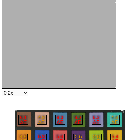
6.1
4.3
8.3
9.2
5.2
4.6
∆E
∆E
∆E
∆E
∆E
∆E
4.6
5.3
5.6
2.5
2.6
5.4