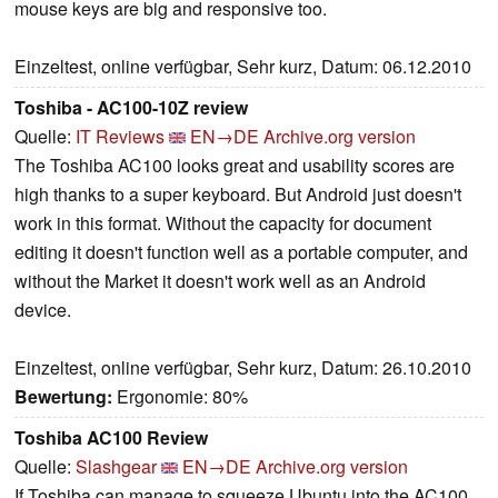
mouse keys are big and responsive too.
Einzeltest, online verfügbar, Sehr kurz, Datum: 06.12.2010
Toshiba - AC100-10Z review
Quelle:
IT Reviews
EN→DE
Archive.org version
The Toshiba AC100 looks great and usability scores are
high thanks to a super keyboard. But Android just doesn't
work in this format. Without the capacity for document
editing it doesn't function well as a portable computer, and
without the Market it doesn't work well as an Android
device.
Einzeltest, online verfügbar, Sehr kurz, Datum: 26.10.2010
Bewertung:
Ergonomie: 80%
Toshiba AC100 Review
Quelle:
Slashgear
EN→DE
Archive.org version
If Toshiba can manage to squeeze Ubuntu into the AC100