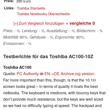
Preis
290 Euro
Links
Toshiba Startseite
Toshiba Notebooks Übersichtseite
» vergleiche
0
[+] Zum Vergleich hinzufügen
Preis: - %, Leistung: - %, Ausstattung: - %, Bildschirm: - %
Mobilität: 80%, Gehäuse: - %, Ergonomie: 80%,
Emissionen: - %
Testberichte für das Toshiba AC100-10Z
Toshiba AC100
Quelle:
PC Authority
EN→DE
Archive.org version
Far more important than this, though, is that the 10.1in
screen looks great – in terms of quality it rivals the best
netbooks. The keyboard is mediocre, with bouncy keys that
don’t provide much resistance, but the keys are well sized
so we had no difficulty typing at speed. The trackpad and