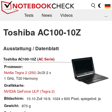
Tests
News
Videos
...
Benchmarks & Tech
Externe Tests
Toshiba AC100-10Z
Kaufberatung
Deals
Suche
Jobs
Ausstattung / Datenblatt
Forum
Toshiba AC100-10Z (
AC Serie
)
Prozessor
Nvidia Tegra 2 (250)
2c/2t 2 x
1 GHz, T20 Harmony
Grafikkarte
NVIDIA GeForce ULP (Tegra 2)
Bildschirm
10.10 Zoll 16:9, 1024 x 600 Pixel, spiegelnd: ja
Gewicht
870 g