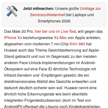
Jetzt mitmachen:
Unsere große
Umfrage zur
Servicezufriedenheit
bei Laptops und
Smartphones 2026
Das Mate 20 Pro,
hier bei uns im Live-Test
, will gegen das
iPhone Xs
beziehungsweise
Xs Max
von Apple antreten,
abgesehen vom modernen 7 nm-Chip
Kirin 980
hat
Huawei auch das Thema Gesichtserkennung auf Apple-
Stand gebracht und nun im Gegensatz zu den meisten
anderen Face-Unlock-Implementierungen im Android-
Ökosystem auf eine Face ID-ähnliche Technologie mit
Infrarot-Sendern und -Empfängern gesetzt, die ein
dreidimensionales Abbild des Gesichts entwerfen und
dadurch deutlich sicherer sein soll. Huawei nennt eine
ähnlich hohe Erkennungsrate wie beim ebenfalls
integrierten Fingerabdrucksensor, doch im Test von
AndroidPit offenbart die Lösung noch Kinderkrankheiten.