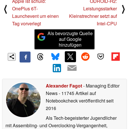
Apple ist schuld:
ODROID-H2:
⟨
⟩
OnePlus 6T-
Leistungsstarker
Launchevent um einen
Kleinstrechner setzt auf
Tag vorverlegt
Intel-CPU
Als bevorzugte Quelle
auf Google
hinzufügen
Alexander Fagot
- Managing Editor
News
- 11745 Artikel auf
Notebookcheck veröffentlicht
seit
2016
Als Tech-begeisterter Jugendlicher
mit Assembling- und Overclocking-Vergangenheit,