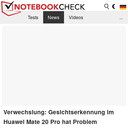
Tests
News
Videos
...
Benchmarks & Tech
Externe Tests
Kaufberatung
Deals
Suche
Jobs
Forum
Verwechslung: Gesichtserkennung im
Huawei Mate 20 Pro hat Problem