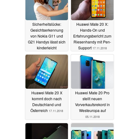
Sicherheitslücke:
Huawei Mate 20 X:
Gesichtserkennung
Hands-On und
von Nokia G11 und
Erfahrungsbericht zum
G21 Handys lässt sich
Riesenhandy mit Pen-
kinderleicht
Support
17.11.2018
austricksen - Foto
reicht
13.08.2022
Huawei Mate 20 X
Huawei Mate 20 Pro
kommt doch nach
stellt neuen
Deutschland und
Vorverkaufsrekord in
Österreich
Westeuropa auf
17.11.2018
05.11.2018