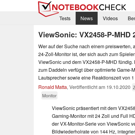
Tests
News
Videos
Be
ViewSonic: VX2458-P-MHD 2
Wer auf der Suche nach einem preiswerten, a
24-Zoll-Monitor ist, der sich auch zum Spielen
ViewSonic und dem VX2458-P-MHD fündig. D
zum Daddeln verfügt über optimierte Game-Mo
Lautsprecher sowie eine Reaktionszeit von 1
Ronald Matta
,
Veröffentlicht am
19.10.2020
Monitor
ViewSonic präsentiert mit dem VX24
Gaming-Monitor mit 24 Zoll und Full H
der VX-Monitor-Serie von ViewSonic ve
Bildwiederholrate von 144 Hz, integrie