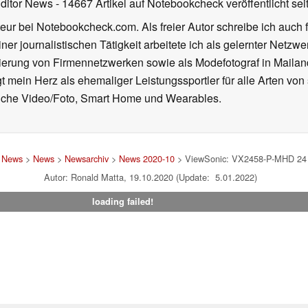
Editor News
- 14667 Artikel auf Notebookcheck veröffentlicht
sei
eur bei Notebookcheck.com. Als freier Autor schreibe ich auch 
ner journalistischen Tätigkeit arbeitete ich als gelernter Netzw
ierung von Firmennetzwerken sowie als Modefotograf in Mailan
 mein Herz als ehemaliger Leistungssportler für alle Arten von
reiche Video/Foto, Smart Home und Wearables.
d News
>
News
>
Newsarchiv
>
News 2020-10
> ViewSonic: VX2458-P-MHD 24 Z
Autor: Ronald Matta, 19.10.2020 (Update: 5.01.2022)
loading failed!