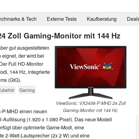
nchmarks & Tech
Externe Tests
Kaufberatung
Deal
4 Zoll Gaming-Monitor mit 144 Hz
ber gut ausgestatteten
 eignet, der wird bei
er Full HD-Monitor
di, 144 Hz, integrierte
 ms (GtG).
Zubehör
Gaming
ViewSonic: VX2458-P-MHD 24 Zoll
Gaming-Monitor mit 144 Hz.
58-P-MHD einen neuen
D-Auflösung (1.920 x 1.080 Pixel). Das neue Modell
rfügt über optimierte Game-Modi, eine
rte 2-Watt-Lautsprecher (2x 2 W) und eine