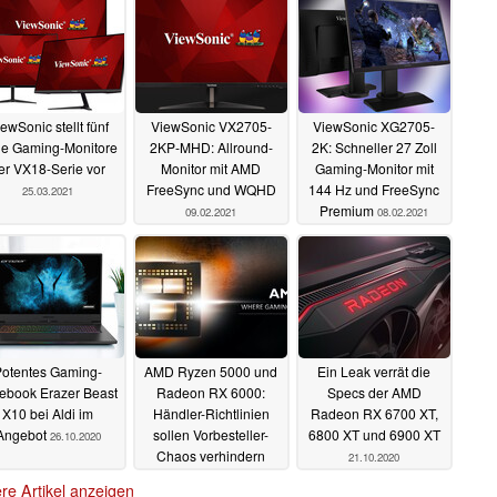
ewSonic stellt fünf
ViewSonic VX2705-
ViewSonic XG2705-
e Gaming-Monitore
2KP-MHD: Allround-
2K: Schneller 27 Zoll
er VX18-Serie vor
Monitor mit AMD
Gaming-Monitor mit
FreeSync und WQHD
144 Hz und FreeSync
25.03.2021
Premium
09.02.2021
08.02.2021
Potentes Gaming-
AMD Ryzen 5000 und
Ein Leak verrät die
ebook Erazer Beast
Radeon RX 6000:
Specs der AMD
X10 bei Aldi im
Händler-Richtlinien
Radeon RX 6700 XT,
Angebot
sollen Vorbesteller-
6800 XT und 6900 XT
26.10.2020
Chaos verhindern
21.10.2020
21.10.2020
re Artikel anzeigen