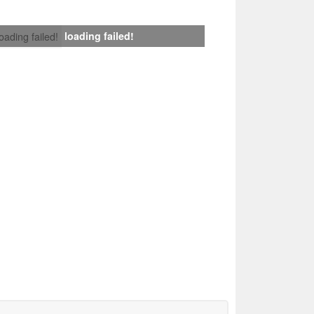
loading failed!
loading failed!