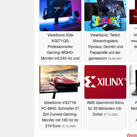
ViewSonic Elite
ViewSonic: Twitch
Vi
XG271QG:
Streamingstars
neu
Professioneller
Trymacs, Gronkh und
d
Gaming-WQHD-
Papaplatte auf der
Monitor mit 240 Hz und
gamescom
23.08.2021
Nvidia Reflex
11.11.2021
ViewSonic VX2718-
AMD übernimmt Xilinx
PC-MHD: Schneller 27
für 35 Milliarden US-
Not
Zoll Curved-Gaming-
Dollar
27.10.2020
Monitor mit 165 Hz für
219 Euro
15.12.2020
Weite