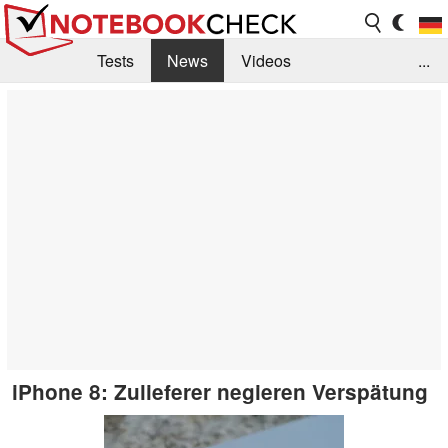
Tests
News
Videos
...
Benchmarks & Tech
Externe Tests
Kaufberatung
Deals
Suche
Jobs
Forum
iPhone 8: Zulieferer negieren Verspätung