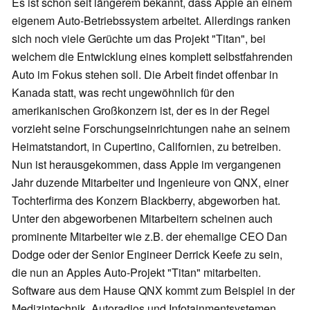
Es ist schon seit längerem bekannt, dass Apple an einem
eigenem Auto-Betriebssystem arbeitet. Allerdings ranken
sich noch viele Gerüchte um das Projekt "Titan", bei
welchem die Entwicklung eines komplett selbstfahrenden
Auto im Fokus stehen soll. Die Arbeit findet offenbar in
Kanada statt, was recht ungewöhnlich für den
amerikanischen Großkonzern ist, der es in der Regel
vorzieht seine Forschungseinrichtungen nahe an seinem
Heimatstandort, in Cupertino, Californien, zu betreiben.
Nun ist herausgekommen, dass Apple im vergangenen
Jahr duzende Mitarbeiter und Ingenieure von QNX, einer
Tochterfirma des Konzern Blackberry, abgeworben hat.
Unter den abgeworbenen Mitarbeitern scheinen auch
prominente Mitarbeiter wie z.B. der ehemalige CEO Dan
Dodge oder der Senior Engineer Derrick Keefe zu sein,
die nun an Apples Auto-Projekt "Titan" mitarbeiten.
Software aus dem Hause QNX kommt zum Beispiel in der
Medizintechnik, Autoradios und Infotainmentsystemen