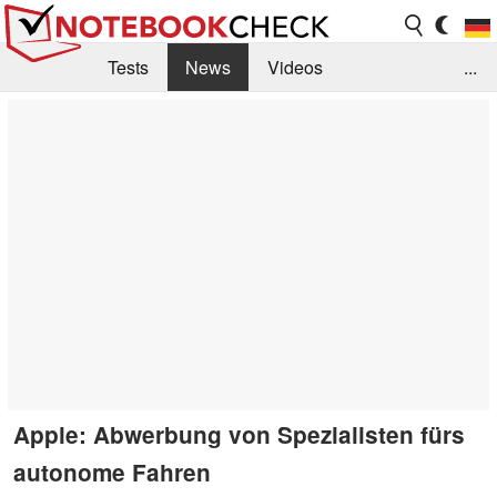
Tests
News
Videos
...
Benchmarks & Tech
Externe Tests
Kaufberatung
Deals
Suche
Jobs
Forum
Apple: Abwerbung von Spezialisten fürs
autonome Fahren