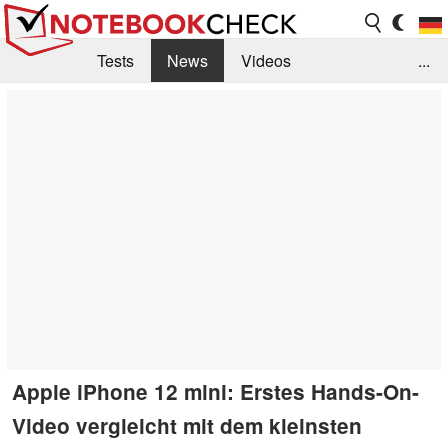
Tests
News
Videos
...
Benchmarks & Tech
Externe Tests
Kaufberatung
Deals
Suche
Jobs
Forum
Apple iPhone 12 mini: Erstes Hands-On-
Video vergleicht mit dem kleinsten