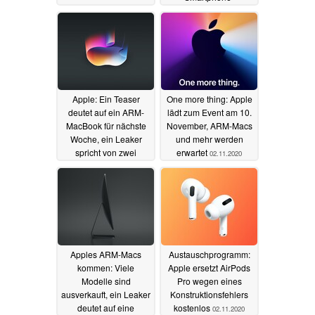
Fotografen
03.11.2020
Apple: Ein Teaser
One more thing: Apple
deutet auf ein ARM-
lädt zum Event am 10.
MacBook für nächste
November, ARM-Macs
Woche, ein Leaker
und mehr werden
spricht von zwei
erwartet
02.11.2020
Modellen
02.11.2020
Apples ARM-Macs
Austauschprogramm:
kommen: Viele
Apple ersetzt AirPods
Modelle sind
Pro wegen eines
ausverkauft, ein Leaker
Konstruktionsfehlers
deutet auf eine
kostenlos
02.11.2020