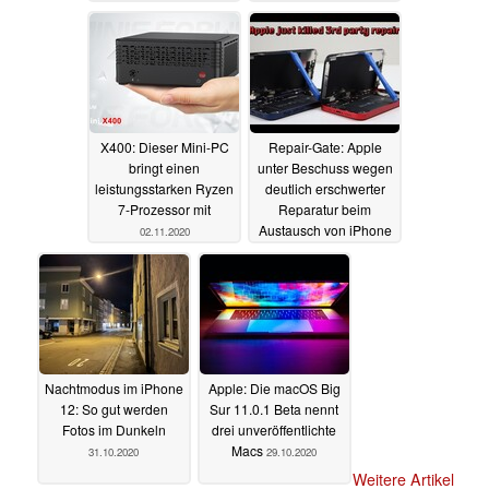
immense Performance
der Nachfolger
02.11.2020
X400: Dieser Mini-PC
Repair-Gate: Apple
bringt einen
unter Beschuss wegen
leistungsstarken Ryzen
deutlich erschwerter
7-Prozessor mit
Reparatur beim
Austausch von iPhone
02.11.2020
12-Komponenten
01.11.2020
Nachtmodus im iPhone
Apple: Die macOS Big
12: So gut werden
Sur 11.0.1 Beta nennt
Fotos im Dunkeln
drei unveröffentlichte
Macs
31.10.2020
29.10.2020
Weitere Artikel