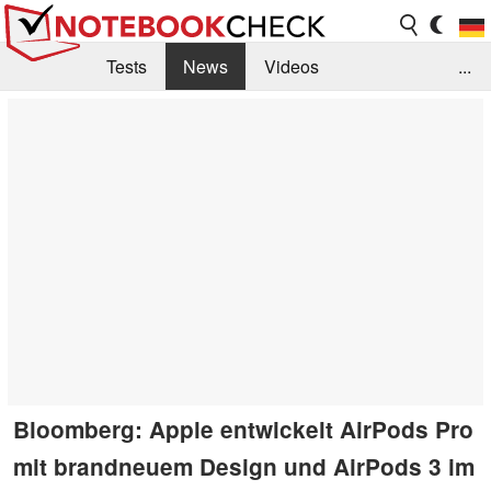
Tests
News
Videos
...
Benchmarks & Tech
Externe Tests
Kaufberatung
Deals
Suche
Jobs
Forum
Bloomberg: Apple entwickelt AirPods Pro
mit brandneuem Design und AirPods 3 im