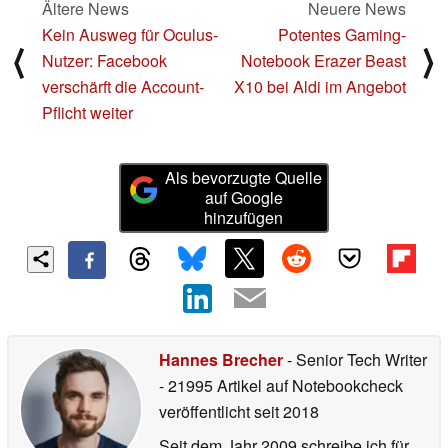
Ältere News
Neuere News
Kein Ausweg für Oculus-
Potentes Gaming-
⟨
⟩
Nutzer: Facebook
Notebook Erazer Beast
verschärft die Account-
X10 bei Aldi im Angebot
Pflicht weiter
Als bevorzugte Quelle
auf Google
hinzufügen
Hannes Brecher
- Senior Tech Writer
- 21995 Artikel auf Notebookcheck
veröffentlicht
seit 2018
Seit dem Jahr 2009 schreibe ich für