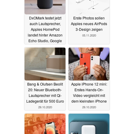
DxOMark testet jetzt
Erste Photos sollen
auch Lautsprecher,
Apples neues AirPods
Apples HomePod
3-Design zeigen
landet hinter Amazon
05.11.2020
Echo Studio, Google
Home Max & co.
05.11.2020
Bang & Olufsen Beolit
Apple iPhone 12 mini:
20: Neuer Bluetooth-
Erstes Hands-On-
Lautsprecher mit Qi-
Video vergleicht mit
Ladegerät für 500 Euro
dem kleinsten iPhone
29.10.2020
29.10.2020