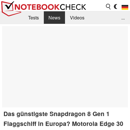
Tests
News
Videos
...
Benchmarks & Tech
Externe Tests
Kaufberatung
Deals
Suche
Jobs
Forum
Das günstigste Snapdragon 8 Gen 1
Flaggschiff in Europa? Motorola Edge 30