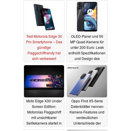
Test Motorola Edge 30
OLED-Panel und 50
Pro Smartphone – Das
MP Quad-Kamera für
günstige
unter 200 Euro: Leak
Flaggschiffhandy hat
enthüllt Spezifikationen
sich verbessert
und Design des
Motorola Moto G22
14.03.2022
01.03.2022
Moto Edge X30 Under
Oppo Find X5-Serie
Screen Edition:
Datenblätter nennen
Motorolas Flaggschiff
Kamera-Features und
mit unsichtbarer
verdeutlichen
Selfiekamera startet in
Unterschiede der
Kürze
Hasselblad-
24.02.2022