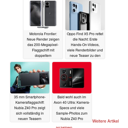
MariSilicon-
Flaggschiffe
18.02.2022
Motorola Frontier:
Oppo Find X5 Pro rettet
Neue Render zeigen
die Nacht: Erste
das 200-Megapixel-
Hands-On-Videos,
Flaggschiff mit
viele Renderbilder und
doppeltem
neue Teaser zu den
Kamerabuckel
hübschen Kamera-
Flaggschiffen
18.02.2022
18.02.2022
35 mm Smartphone-
Bald wohl auch im
Kameraflaggschiff:
Axon 40 Ultra: Kamera-
Nubia Z40 Pro zeigt
Specs und viele
sich vollständig in
Sample-Photos zum
neuen Teasern
Nubia Z40 Pro
Weitere Artikel
Flaggschiff
18.02.2022
17.02.2022
anzeigen