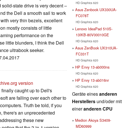
HD Graphics 620
 solid-state drive is very decent –
Asus Zenbook UX330UA-
nd the Dell a smooth sail to work
FC078T
 with very thin bezels, excellent
HD Graphics 620
n mostly consists of little
Lenovo IdeaPad 510S-
13IKB-80V00010GE
aming performance on the
HD Graphics 620
 little blunders, I think the Dell
Asus ZenBook UX310UA-
mance ultrabook seeker.
FC331T
07.04.2017
HD Graphics 620
HP Envy 13-ab000ns
HD Graphics 620
HP Envy 13-ab016nr
chive.org version
HD Graphics 620
 finally caught up to Dell's
Geräte eines
anderen
ft are falling over each other to
Herstellers
und/oder mit
computers. Truth be told, if you
einer
anderen CPU
gn, there's an unprecedented
e addressing these new
Medion Akoya S3409-
MD60999
 noting that the 2-in-1 version