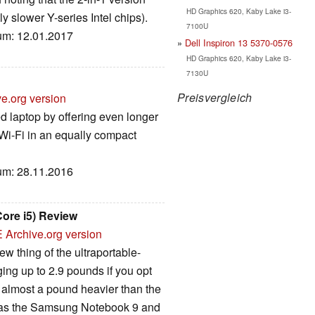
HD Graphics 620, Kaby Lake i3-
ly slower Y-series Intel chips).
7100U
tum: 12.01.2017
Dell Inspiron 13 5370-0576
HD Graphics 620, Kaby Lake i3-
7130U
Preisvergleich
ve.org version
 laptop by offering even longer
 Wi-Fi in an equally compact
tum: 28.11.2016
Core i5) Review
E
Archive.org version
w thing of the ultraportable-
ging up to 2.9 pounds if you opt
s almost a pound heavier than the
ch as the Samsung Notebook 9 and