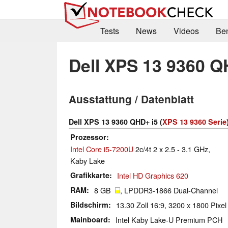
Tests
News
Videos
Be
Dell XPS 13 9360 Q
Ausstattung / Datenblatt
Dell XPS 13 9360 QHD+ i5 (
XPS 13 9360 Serie
Prozessor
Intel Core i5-7200U
2c/4t 2 x 2.5 - 3.1 GHz,
Kaby Lake
Grafikkarte
Intel HD Graphics 620
RAM
8 GB
, LPDDR3-1866 Dual-Channel
Bildschirm
13.30 Zoll 16:9, 3200 x 1800 Pix
Mainboard
Intel Kaby Lake-U Premium PCH