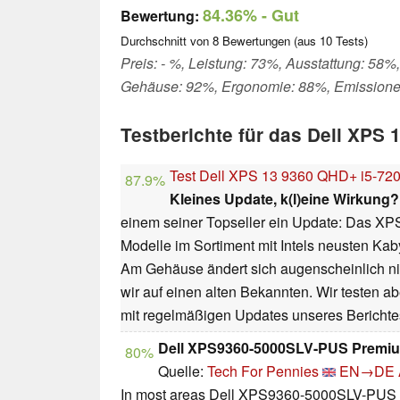
84.36%
- Gut
Bewertung:
Durchschnitt von
8
Bewertungen (aus
10
Tests)
Preis: - %, Leistung: 73%, Ausstattung: 58%,
Gehäuse: 92%, Ergonomie: 88%, Emission
Testberichte für das Dell XPS 
Test Dell XPS 13 9360 QHD+ i5-72
87.9%
Kleines Update, k(l)eine Wirkung?
einem seiner Topseller ein Update: Das XPS
Modelle im Sortiment mit Intels neusten Kab
Am Gehäuse ändert sich augenscheinlich ni
wir auf einen alten Bekannten. Wir testen a
mit regelmäßigen Updates unseres Berichte
Dell XPS9360-5000SLV-PUS Premiu
80%
Quelle:
Tech For Pennies
EN→DE
In most areas Dell XPS9360-5000SLV-PUS ju