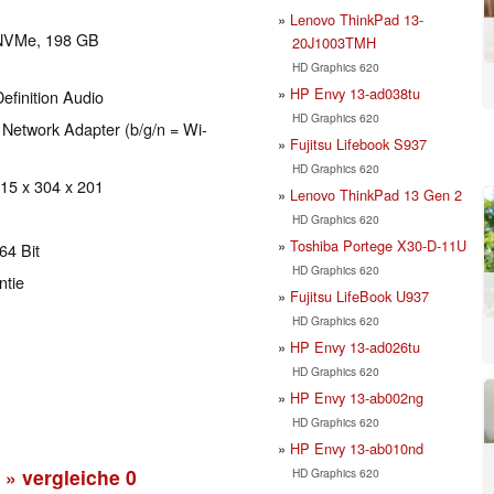
Lenovo ThinkPad 13-
NVMe, 198 GB
20J1003TMH
HD Graphics 620
HP Envy 13-ad038tu
efinition Audio
HD Graphics 620
s Network Adapter (b/g/n = Wi-
Fujitsu Lifebook S937
HD Graphics 620
 15 x 304 x 201
Lenovo ThinkPad 13 Gen 2
HD Graphics 620
Toshiba Portege X30-D-11U
64 Bit
HD Graphics 620
ntie
Fujitsu LifeBook U937
HD Graphics 620
HP Envy 13-ad026tu
HD Graphics 620
HP Envy 13-ab002ng
HD Graphics 620
HP Envy 13-ab010nd
» vergleiche
0
HD Graphics 620