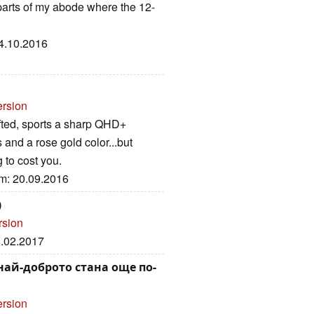
parts of my abode where the 12-
04.10.2016
ersion
fted, sports a sharp QHD+
 and a rose gold color...but
 to cost you.
um: 20.09.2016
)
rsion
8.02.2017
 – най-доброто стана още по-
ersion