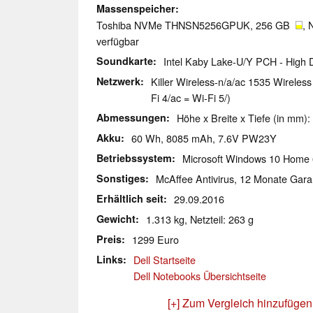
Massenspeicher
Toshiba NVMe THNSN5256GPUK, 256 GB
, 
verfügbar
Soundkarte
Intel Kaby Lake-U/Y PCH - High D
Netzwerk
Killer Wireless-n/a/ac 1535 Wireles
Fi 4/ac = Wi-Fi 5/)
Abmessungen
Höhe x Breite x Tiefe (in mm):
Akku
60 Wh, 8085 mAh, 7.6V PW23Y
Betriebssystem
Microsoft Windows 10 Home 
Sonstiges
McAffee Antivirus, 12 Monate Gara
Erhältlich seit
29.09.2016
Gewicht
1.313 kg, Netzteil: 263 g
Preis
1299 Euro
Links
Dell Startseite
Dell Notebooks Übersichtseite
[+] Zum Vergleich hinzufügen