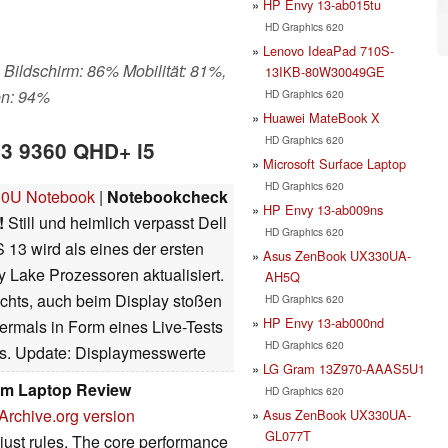
HP Envy 13-ab015tu
HD Graphics 620
Lenovo IdeaPad 710S-
 Bildschirm: 86% Mobilität: 81%,
13IKB-80W30049GE
en: 94%
HD Graphics 620
Huawei MateBook X
HD Graphics 620
13 9360 QHD+ i5
Microsoft Surface Laptop
HD Graphics 620
00U Notebook
|
Notebookcheck
HP Envy 13-ab009ns
!
Still und heimlich verpasst Dell
HD Graphics 620
 13 wird als eines der ersten
Asus ZenBook UX330UA-
y Lake Prozessoren aktualisiert.
AH5Q
chts, auch beim Display stoßen
HD Graphics 620
HP Envy 13-ab000nd
bermals in Form eines Live-Tests
HD Graphics 620
s. Update: Displaymesswerte
LG Gram 13Z970-AAAS5U1
m Laptop Review
HD Graphics 620
Archive.org version
Asus ZenBook UX330UA-
GL077T
st rules. The core performance