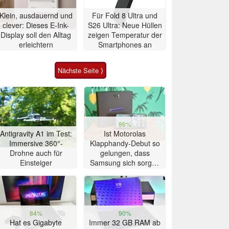
Klein, ausdauernd und
Für Fold 8 Ultra und
clever: Dieses E-Ink-
S26 Ultra: Neue Hüllen
Display soll den Alltag
zeigen Temperatur der
erleichtern
Smartphones an
Nächste Seite ⟩
86%
Antigravity A1 im Test:
Ist Motorolas
Immersive 360°-
Klapphandy-Debut so
Drohne auch für
gelungen, dass
Einsteiger
Samsung sich sorgen
muss? – Razr Fold
Smartphone im Test
84%
90%
Hat es Gigabyte
Immer 32 GB RAM ab