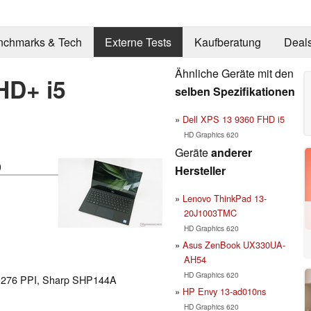
nchmarks & Tech
Externe Tests
Kaufberatung
Deal
Ähnliche Geräte mit den
HD+ i5
selben Spezifikationen
Dell XPS 13 9360 FHD i5
HD Graphics 620
Geräte
anderer
)
Hersteller
Lenovo ThinkPad 13-
20J1003TMC
HD Graphics 620
Asus ZenBook UX330UA-
AH54
HD Graphics 620
el 276 PPI, Sharp SHP144A
HP Envy 13-ad010ns
HD Graphics 620