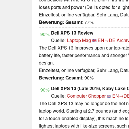
loses ports and power (Dell's opted for slight
Einzeltest, online verfügbar, Sehr Lang, Da
Bewertung:
Gesamt
: 77%
Dell XPS 13 Review
90%
Quelle:
Laptop Mag
EN→DE
Archi
The Dell XPS 13 improves upon our top-rated
battery life, faster performance and stronger
design.
Einzeltest, online verfügbar, Sehr Lang, Da
Bewertung:
Gesamt
: 90%
Dell XPS 13 (Late 2016, Kaby Lake 
90%
Quelle:
Computer Shopper
EN→D
The Dell XPS 13 may no longer be the hot ne
laptop world. Starting at 2.7 pounds (and ed
for a touch-enabled display), this machine i
lightest laptops with like-size screens, su