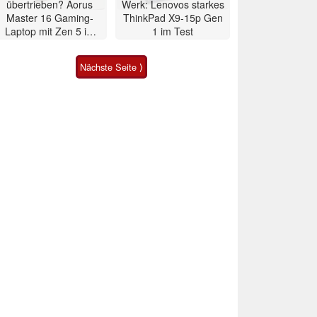
übertrieben? Aorus
Werk: Lenovos starkes
Master 16 Gaming-
ThinkPad X9-15p Gen
Laptop mit Zen 5 im
1 im Test
Test
Nächste Seite ⟩