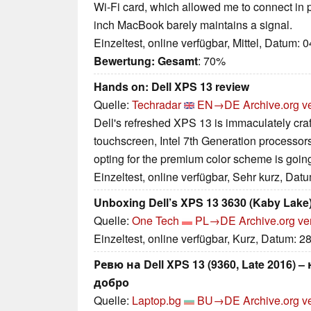
Wi-Fi card, which allowed me to connect in 
inch MacBook barely maintains a signal.
Einzeltest, online verfügbar, Mittel, Datum: 
Bewertung:
Gesamt
: 70%
Hands on: Dell XPS 13 review
Quelle:
Techradar
EN→DE
Archive.org v
Dell's refreshed XPS 13 is immaculately cra
touchscreen, Intel 7th Generation processors
opting for the premium color scheme is going
Einzeltest, online verfügbar, Sehr kurz, Dat
Unboxing Dell’s XPS 13 3630 (Kaby Lake
Quelle:
One Tech
PL→DE
Archive.org ve
Einzeltest, online verfügbar, Kurz, Datum: 2
Ревю на Dell XPS 13 (9360, Late 2016)
добро
Quelle:
Laptop.bg
BU→DE
Archive.org v