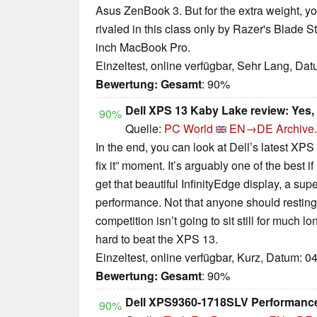
Asus ZenBook 3. But for the extra weight, you 
rivaled in this class only by Razer's Blade 
inch MacBook Pro.
Einzeltest, online verfügbar, Sehr Lang, Da
Bewertung:
Gesamt
: 90%
Dell XPS 13 Kaby Lake review: Yes, t
90%
Quelle:
PC World
EN→DE
Archive.
In the end, you can look at Dell’s latest XPS 
fix it” moment. It’s arguably one of the best i
get that beautiful InfinityEdge display, a su
performance. Not that anyone should resting 
competition isn’t going to sit still for much 
hard to beat the XPS 13.
Einzeltest, online verfügbar, Kurz, Datum: 0
Bewertung:
Gesamt
: 90%
Dell XPS9360-1718SLV Performanc
90%