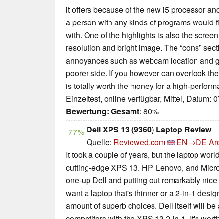
it offers because of the new i5 processor and
a person with any kinds of programs would fi
with. One of the highlights is also the screen
resolution and bright image. The “cons” sectio
annoyances such as webcam location and g
poorer side. If you however can overlook these
is totally worth the money for a high-perfor
Einzeltest, online verfügbar, Mittel, Datum: 
Bewertung:
Gesamt
: 80%
Dell XPS 13 (9360) Laptop Review
77%
Quelle:
Reviewed.com
EN→DE
Ar
It took a couple of years, but the laptop world
cutting-edge XPS 13. HP, Lenovo, and Microso
one-up Dell and putting out remarkably nice 
want a laptop that's thinner or a 2-in-1 desi
amount of superb choices. Dell itself will b
competitors with the XPS 13 2-in-1. It's worth