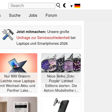
▼
s
Suche
Jobs
Forum
Unsere große
Jetzt mitmachen:
Umfrage zur Servicezufriedenheit
bei
Laptops und Smartphones 2026
Nur 899 Gramm:
Neue Seiko „Edo-
Leichte neue Laptops
Purple“ Limited
mit Wechsel-Akku und
Editions starten. Die
Panther Lake
Astron-Modellreihe ist
angekündigt
auf 2.000 Exemplare
limitiert