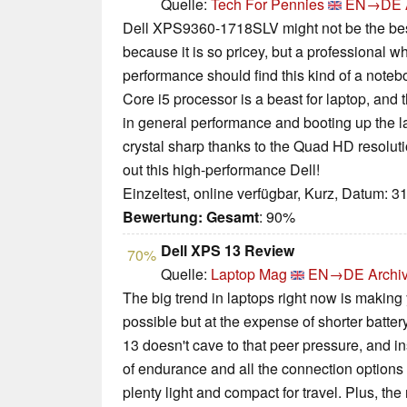
Quelle:
Tech For Pennies
EN→DE
Dell XPS9360-1718SLV might not be the best
because it is so pricey, but a professional w
performance should find this kind of a note
Core i5 processor is a beast for laptop, and t
in general performance and booting up the la
crystal sharp thanks to the Quad HD resoluti
out this high-performance Dell!
Einzeltest, online verfügbar, Kurz, Datum: 3
Bewertung:
Gesamt
: 90%
Dell XPS 13 Review
70%
Quelle:
Laptop Mag
EN→DE
Archi
The big trend in laptops right now is making 
possible but at the expense of shorter batter
13 doesn't cave to that peer pressure, and i
of endurance and all the connection options 
plenty light and compact for travel. Plus, th