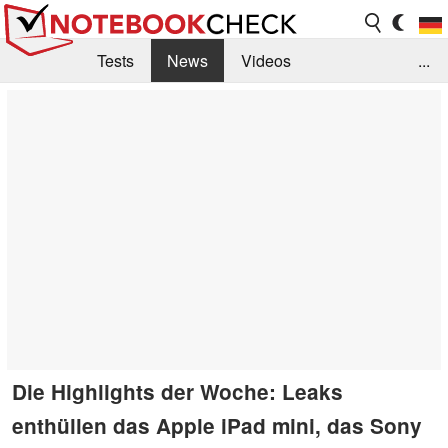
Tests
News
Videos
...
Benchmarks & Tech
Externe Tests
Kaufberatung
Deals
Suche
Jobs
Forum
Die Highlights der Woche: Leaks
enthüllen das Apple iPad mini, das Sony