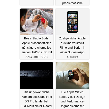
problematische
Messergebnisse
14.06.2021
Beats Studio Buds:
Zoshy+ trickst Apple
Apple präsentiert eine
aus und versteckt
günstigere Alternative
Filme und Serien in
zu den AirPods Pro mit
einer Sudoku-App
ANC und USB-C
14.06.2021
14.06.2021
Die ungewöhnliche
Die Apple Watch
Kamera des Oppo Find
Series 7 soll Design-
X3 Pro landet bei
und Performance-
DxOMark hinter Xiaomi
Upgrades erhalten,