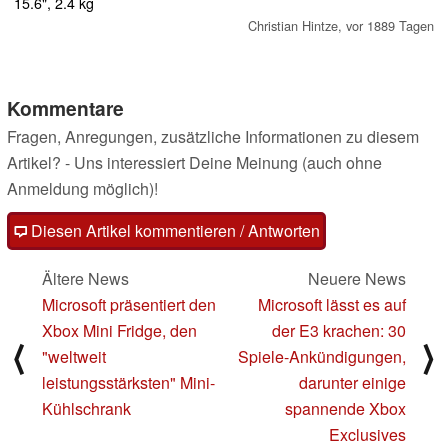
Tastatur, die Dell optional anbietet? Diese und weitere Fragen
15.6", 2.4 kg
beantwortet unser ausführlicher Testbericht.
Christian Hintze,
vor 1889 Tagen
Kommentare
Fragen, Anregungen, zusätzliche Informationen zu diesem
Artikel? - Uns interessiert Deine Meinung (auch ohne
Anmeldung möglich)!
Diesen Artikel kommentieren / Antworten
Ältere News
Neuere News
Microsoft präsentiert den
Microsoft lässt es auf
Xbox Mini Fridge, den
der E3 krachen: 30
⟨
⟩
"weltweit
Spiele-Ankündigungen,
leistungsstärksten" Mini-
darunter einige
Kühlschrank
spannende Xbox
Exclusives