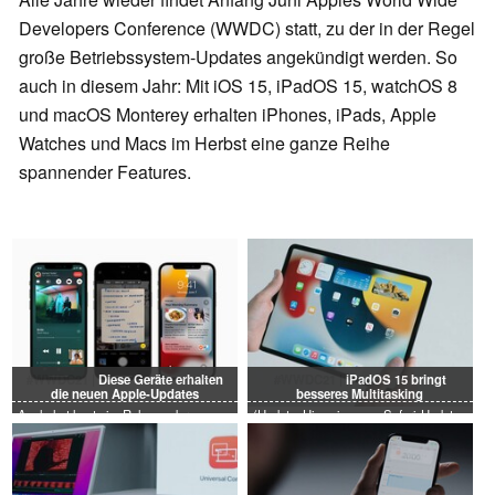
Developers Conference (WWDC) statt, zu der in der Regel
große Betriebssystem-Updates angekündigt werden. So
auch in diesem Jahr: Mit iOS 15, iPadOS 15, watchOS 8
und macOS Monterey erhalten iPhones, iPads, Apple
Watches und Macs im Herbst eine ganze Reihe
spannender Features.
#WWDC21 |
Diese Geräte erhalten
#WWDC21 |
iPadOS 15 bringt
die neuen Apple-Updates
besseres Multitasking
Apple hat heute im Rahmen der
(Update: Hinweise zum Safari-Update
WWDC 2021 seine nächsten großen
integriert) Apple hat zum Start der
Betriebssystem-Updates vorgestellt.
WWDC 2021 neue Features für
Wir fassen zusammen, auf welchen
iPhones und iPads vorgestellt, letztere
Geräten die neue Software läuft – denn
werden dank iPadOS 15 schon sehr
Apple bietet die Updates auch für recht
bald verbesserte Multitasking-Features