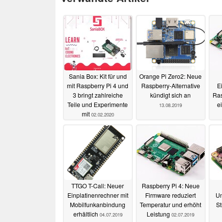
Sania Box: Kit für und
Orange Pi Zero2: Neue
mit Raspberry Pi 4 und
Raspberry-Alternative
E
3 bringt zahlreiche
kündigt sich an
Ras
Teile und Experimente
e
13.08.2019
mit
02.02.2020
TTGO T-Call: Neuer
Raspberry Pi 4: Neue
Einplatinenrechner mit
Firmware reduziert
Un
Mobilfunkanbindung
Temperatur und erhöht
St
erhältlich
Leistung
04.07.2019
02.07.2019