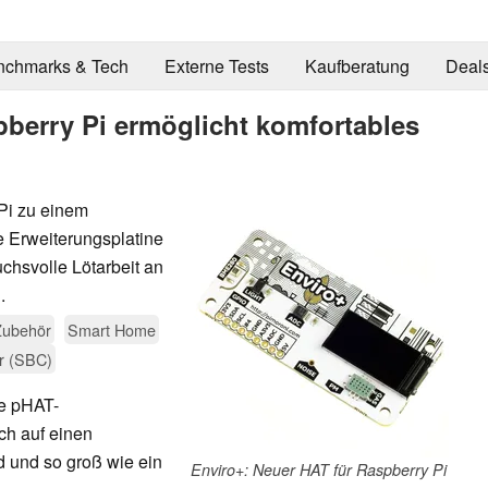
nchmarks & Tech
Externe Tests
Kaufberatung
Deal
pberry Pi ermöglicht komfortables
 Pi zu einem
e Erweiterungsplatine
chsvolle Lötarbeit an
.
Zubehör
Smart Home
r (SBC)
ne pHAT-
ch auf einen
d und so groß wie ein
Enviro+: Neuer HAT für Raspberry Pi