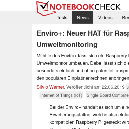
Tests
News
Videos
Be
Enviro+: Neuer HAT für Ras
Umweltmonitoring
Mithilfe des Enviro+ lässt sich ein Raspberry
Umweltmonitor umbauen. Dabei lässt sich di
besonders einfach und ohne potentiell anspru
den populären Einplatinenrechnen anbringen
Silvio Werner
,
Veröffentlicht am
22.06.2019
Internet of Things (IoT)
Single-Board Compute
Bei der Enviro+ handelt es sich um ei
Erweiterungsplatine, welche also einfa
kompatiblen Raspberry Pi gesteckt wir