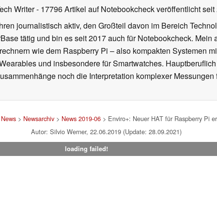
Tech Writer
- 17796 Artikel auf Notebookcheck veröffentlicht
seit
ahren journalistisch aktiv, den Großteil davon im Bereich Techn
se tätig und bin es seit 2017 auch für Notebookcheck. Mein ak
rechnern wie dem Raspberry Pi – also kompakten Systemen mit
n Wearables und insbesondere für Smartwatches. Hauptberuflich
Zusammenhänge noch die Interpretation komplexer Messungen f
>
News
>
Newsarchiv
>
News 2019-06
> Enviro+: Neuer HAT für Raspberry Pi e
Autor: Silvio Werner, 22.06.2019 (Update: 28.09.2021)
loading failed!