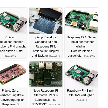
Kritik am
pi-top: Desktop-
Raspberry Pi 4: Neuer
inplatinenrechner:
Gehäuse für den
Einplatinenrechner
pberry Pi 4 braucht
Raspberry Pi 4,
wird mit
inen aktiven Lüfter
optional mit Display
Hardwarefehler
und Tastatur
ausgeliefert
18.07.2019
11.07.2019
11.07.2019
PiJuice Zero:
Neue Raspberry Pi-
Raspberry Pi 4B mit 4
terbrechungsfreie
Alternative: PanGu
GB RAM verfügbar
romversorgung für
Board basiert auf
24.06.2019
Raspberry Pi
STM32MP1
25.06.2019