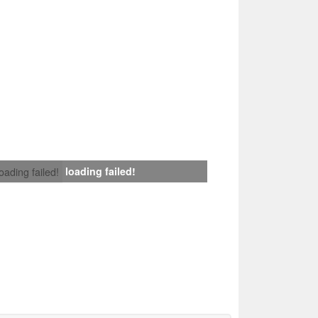
loading failed!
loading failed!