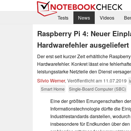
Tests
News
Videos
Be
Raspberry Pi 4: Neuer Einpl
Hardwarefehler ausgeliefert
Der erst seit kurzer Zeit erhältliche Raspberry
Hardwarefehler. Konkret lässt eine fehlerhaf
leistungsstarke Netzteile den Dienst versage
Silvio Werner
,
Veröffentlicht am
11.07.2019
I
Smart Home
Single-Board Computer (SBC)
Eine der größten Errungenschaften der
Informationstechnologie dürfte die Ein
Industriestandards darstellen, wodurc
insbesondere für Endkunden über de