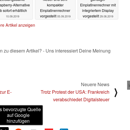
spberry-Alternative
kompakter
Einplatinenrechner mit
b sofort erhältlich
Einplatinenrechner
integriertem Display
vorgestellt
vorgestellt
10.09.2019
05.09.2019
29.08.2019
re Artikel anzeigen
n zu diesem Artikel? - Uns interessiert Deine Meinung
Neuere News
⟩
zur E-
Trotz Protest der USA: Frankreich
verabschiedet Digitalsteuer
s bevorzugte Quelle
auf Google
hinzufügen