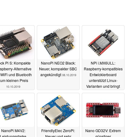
ck Pi S: Kompakte
NanoPi NEO2 Black:
NPi i.MX6ULL:
spberry-Alternative
Neuer, kompakter SBC
Raspberry-kompatibles
 WiFi und Bluetooth
angekündigt
Entwicklerboard
08.10.2019
zum kleinen Preis
unterstützt Linux-
Varianten und bringt
10.10.2019
vielen Anschlüsse mit
29.09.2019
NanoPi M4V2:
FriendlyElec ZeroPi:
Nano GD32V: Extrem
Leistungsstarke
Neuer und sehr
günstiger