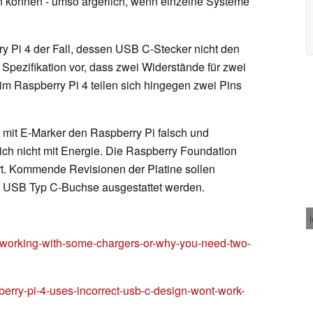
 können - umso ärgerlich, wenn einzelne Systeme
ry Pi 4 der Fall, dessen USB C-Stecker nicht den
e Spezifikation vor, dass zwei Widerstände für zwei
im Raspberry Pi 4 teilen sich hingegen zwei Pins
 mit E-Marker den Raspberry Pi falsch und
ich nicht mit Energie. Die Raspberry Foundation
rt. Kommende Revisionen der Platine sollen
en USB Typ C-Buchse ausgestattet werden.
-working-with-some-chargers-or-why-you-need-two-
erry-pi-4-uses-incorrect-usb-c-design-wont-work-