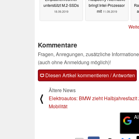
unterstützt M.2-SSDs
bringt Intel-Prozessor
Ra
mit
a
18.09.2019
11.09.2019
Weite
Kommentare
Fragen, Anregungen, zusätzliche Informatione
(auch ohne Anmeldung möglich)!
Diesen Artikel kommentieren / Antworten
Ältere News
⟨
Elektroautos: BMW zieht Halbjahresfazit 
Mobilität
Al