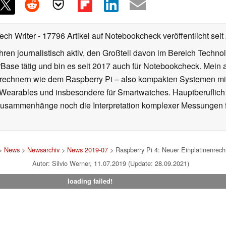
Tech Writer
- 17796 Artikel auf Notebookcheck veröffentlicht
seit
ahren journalistisch aktiv, den Großteil davon im Bereich Techn
se tätig und bin es seit 2017 auch für Notebookcheck. Mein ak
rechnern wie dem Raspberry Pi – also kompakten Systemen mit
n Wearables und insbesondere für Smartwatches. Hauptberuflich
Zusammenhänge noch die Interpretation komplexer Messungen f
>
News
>
Newsarchiv
>
News 2019-07
> Raspberry Pi 4: Neuer Einplatinenrechn
Autor: Silvio Werner, 11.07.2019 (Update: 28.09.2021)
loading failed!