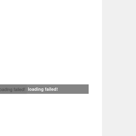
loading failed!
loading failed!