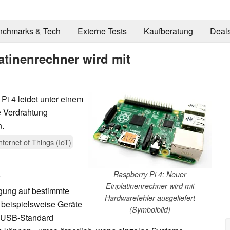
nchmarks & Tech
Externe Tests
Kaufberatung
Deal
atinenrechner wird mit
 Pi 4 leidet unter einem
te Verdrahtung
n.
nternet of Things (IoT)
Raspberry Pi 4: Neuer
Einplatinenrechner wird mit
igung auf bestimmte
Hardwarefehler ausgeliefert
h beispielsweise Geräte
(Symbolbild)
n USB-Standard