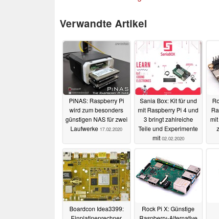
Verwandte Artikel
PiNAS: Raspberry Pi
Sania Box: Kit für und
Ro
wird zum besonders
mit Raspberry Pi 4 und
Ra
günstigen NAS für zwei
3 bringt zahlreiche
mit
Laufwerke
Teile und Experimente
17.02.2020
mit
02.02.2020
Boardcon Idea3399:
Rock Pi X: Günstige
Einplatinenrechner
Raspberry-Alternative