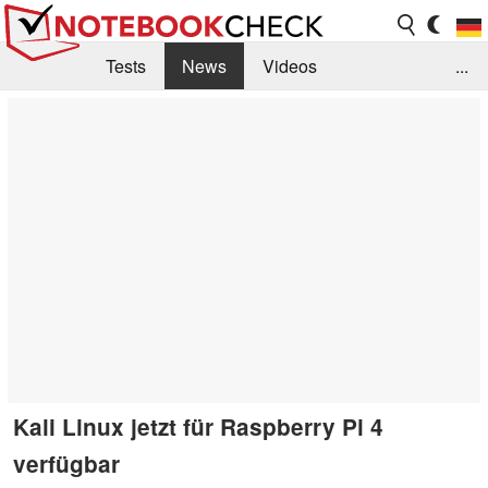
Tests
News
Videos
...
Benchmarks & Tech
Externe Tests
Kaufberatung
Deals
Suche
Jobs
Forum
Kali Linux jetzt für Raspberry Pi 4
verfügbar