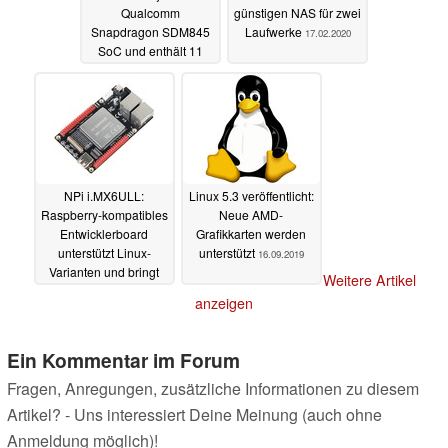
Qualcomm
günstigen NAS für zwei
Snapdragon SDM845
Laufwerke
17.02.2020
SoC und enthält 11
neue Tools
12.09.2024
NPi i.MX6ULL:
Linux 5.3 veröffentlicht:
Raspberry-kompatibles
Neue AMD-
Entwicklerboard
Grafikkarten werden
unterstützt Linux-
unterstützt
16.09.2019
Varianten und bringt
Weitere Artikel
vielen Anschlüsse mit
anzeigen
29.09.2019
Ein Kommentar im Forum
Fragen, Anregungen, zusätzliche Informationen zu diesem
Artikel? - Uns interessiert Deine Meinung (auch ohne
Anmeldung möglich)!