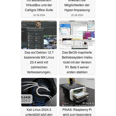
VirtualBox und der
Möglichkeiten der
Calligra Office-Suite
Hyper-Anpassung
24.09.2024
20.09.2024
Das auf Debian 12.7
Das BeOS-inspirierte
basierende MX Linux
Betriebssystem Haiku
23.4 wird mit
rückt mit der Version
zahlreichen
R1 Beta 5 seiner
Verbesserungen,
ersten stabilen
Optimierungen und
Veröffentlichung näher
aktualisierten Paketen
14.09.2024
eingeführt
16.09.2024
Kali Linux 2024.3
PiNAS: Raspberry Pi
unterstützt jetzt den
wird zum besonders