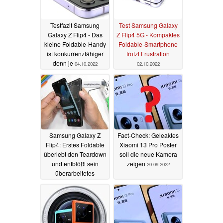
Testfazit Samsung
Test Samsung Galaxy
Galaxy Z Flip4 - Das
Z Flip4 5G - Kompaktes
kleine Foldable-Handy
Foldable-Smartphone
ist konkurrenzfähiger
trotzt Frustration
denn je
04.10.2022
02.10.2022
Samsung Galaxy Z
Fact-Check: Geleaktes
Flip4: Erstes Foldable
Xiaomi 13 Pro Poster
überlebt den Teardown
soll die neue Kamera
und entblößt sein
zeigen
20.09.2022
überarbeitetes
Scharnier
24.09.2022