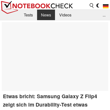
Tests
News
Videos
...
Benchmarks & Tech
Externe Tests
Kaufberatung
Deals
Suche
Jobs
Forum
Etwas bricht: Samsung Galaxy Z Flip4
zeigt sich im Durability-Test etwas