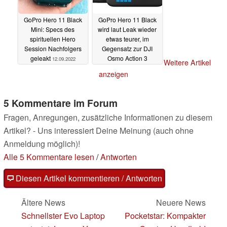
GoPro Hero 11 Black
GoPro Hero 11 Black
Mini: Specs des
wird laut Leak wieder
spirituellen Hero
etwas teurer, im
Session Nachfolgers
Gegensatz zur DJI
geleakt
Osmo Action 3
12.09.2022
Weitere Artikel
12.09.2022
anzeigen
5 Kommentare im Forum
Fragen, Anregungen, zusätzliche Informationen zu diesem
Artikel? - Uns interessiert Deine Meinung (auch ohne
Anmeldung möglich)!
Alle 5 Kommentare lesen
/
Antworten
Diesen Artikel kommentieren / Antworten
Ältere News
Neuere News
Schnellster Evo Laptop
Pocketstar: Kompakter