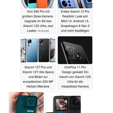
Vivo X90 Pro mit
Erstes Xiaomi 13 Pro
großem Zeiss-Kamera-
Realbild: Leak soll
Upgrade im Stil des
MIUI 14, Android 13,
Xiaomi 12S Ultra, laut
Snapdragon 8 Gen 2
Leaker
und mehr bestätigen
19.09.2022
18.09.2022
Xiaomi 12T Pro und
OnePlus 11 Pro
Xiaomi 12T: Alle Specs
Design geleakt: Ein
und Bilder zur
Hauch von Xiaomi 12S
europäischen 200 MP
Ultra für die
Herbst-Offensive
Hasselblad-Kamera
17.09.2022
12.09.2022