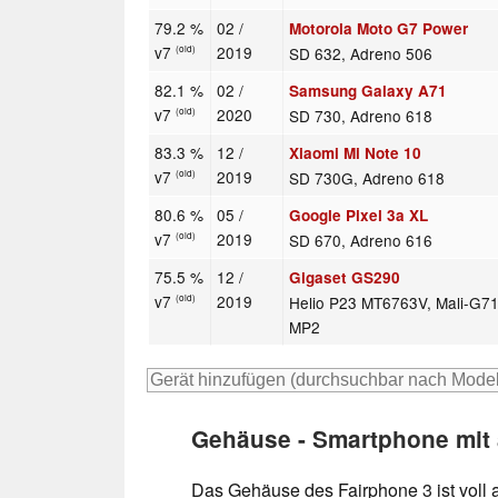
79.2 %
02 /
Motorola Moto G7 Power
v7
2019
SD 632, Adreno 506
(old)
82.1 %
02 /
Samsung Galaxy A71
v7
2020
SD 730, Adreno 618
(old)
83.3 %
12 /
Xiaomi Mi Note 10
v7
2019
SD 730G, Adreno 618
(old)
80.6 %
05 /
Google Pixel 3a XL
v7
2019
SD 670, Adreno 616
(old)
75.5 %
12 /
Gigaset GS290
v7
2019
Helio P23 MT6763V, Mali-G7
(old)
MP2
Gehäuse - Smartphone mit
Das Gehäuse des Fairphone 3 ist voll 