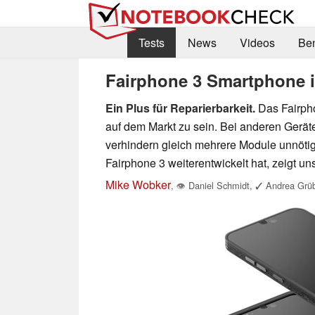
Tests
News
Videos
Be
Fairphone 3 Smartphone 
Ein Plus für Reparierbarkeit.
Das Fairpho
auf dem Markt zu sein. Bei anderen Geräte
verhindern gleich mehrere Module unnötig
Fairphone 3 weiterentwickelt hat, zeigt uns
Mike Wobker
,
👁
Daniel Schmidt
,
✓
Andrea Grüb