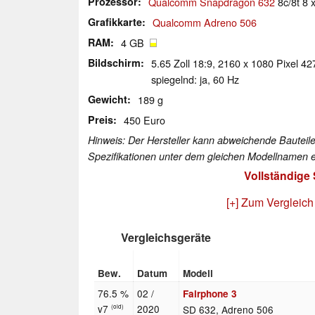
Prozessor
Qualcomm Snapdragon 632
8c/8t 8 
Grafikkarte
Qualcomm Adreno 506
RAM
4 GB
Bildschirm
5.65 Zoll 18:9, 2160 x 1080 Pixel 427
spiegelnd: ja, 60 Hz
Gewicht
189 g
Preis
450 Euro
Hinweis: Der Hersteller kann abweichende Bauteile
Spezifikationen unter dem gleichen Modellnamen e
Vollständige
[+] Zum Vergleich
Vergleichsgeräte
Bew.
Datum
Modell
76.5 %
02 /
Fairphone 3
v7
2020
SD 632, Adreno 506
(old)