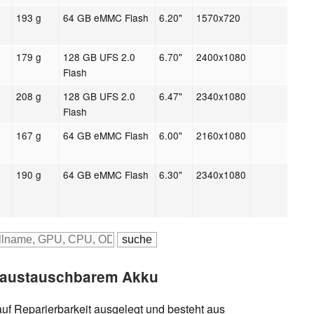
193 g
64 GB eMMC Flash
6.20"
1570x720
179 g
128 GB UFS 2.0
6.70"
2400x1080
Flash
208 g
128 GB UFS 2.0
6.47"
2340x1080
Flash
167 g
64 GB eMMC Flash
6.00"
2160x1080
190 g
64 GB eMMC Flash
6.30"
2340x1080
1
 austauschbarem Akku
auf Reparierbarkeit ausgelegt und besteht aus