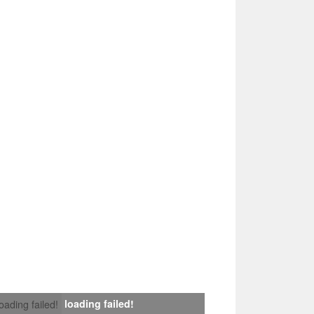
loading failed!
loading failed!