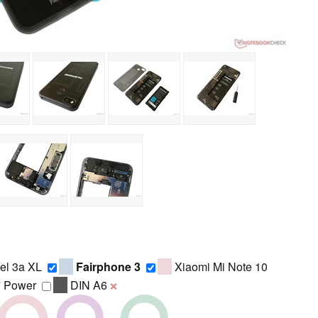
el 3a XL
Fairphone 3
Xiaomi Mi Note 10
7 Power
DIN A6
❌