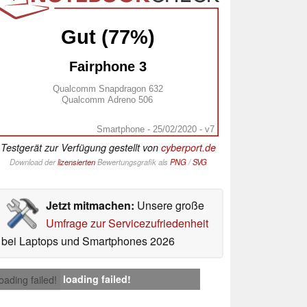
Gut (77%)
Fairphone 3
Qualcomm Snapdragon 632
Qualcomm Adreno 506
Smartphone - 25/02/2020 - v7
Testgerät zur Verfügung gestellt von
cyberport.de
Download der
lizensierten
Bewertungsgrafik als
PNG
/
SVG
Jetzt mitmachen:
Unsere große
Umfrage zur Servicezufriedenheit
bei Laptops und Smartphones 2026
loading failed!
loading failed!