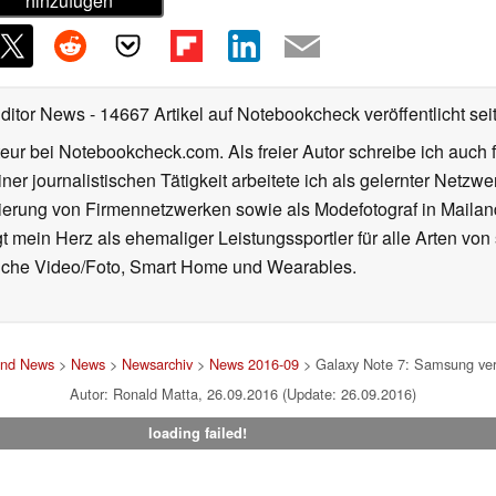
hinzufügen
Editor News
- 14667 Artikel auf Notebookcheck veröffentlicht
sei
eur bei Notebookcheck.com. Als freier Autor schreibe ich auch 
ner journalistischen Tätigkeit arbeitete ich als gelernter Netzw
ierung von Firmennetzwerken sowie als Modefotograf in Mailan
 mein Herz als ehemaliger Leistungssportler für alle Arten von
reiche Video/Foto, Smart Home und Wearables.
und News
>
News
>
Newsarchiv
>
News 2016-09
> Galaxy Note 7: Samsung ver
Autor: Ronald Matta, 26.09.2016 (Update: 26.09.2016)
loading failed!