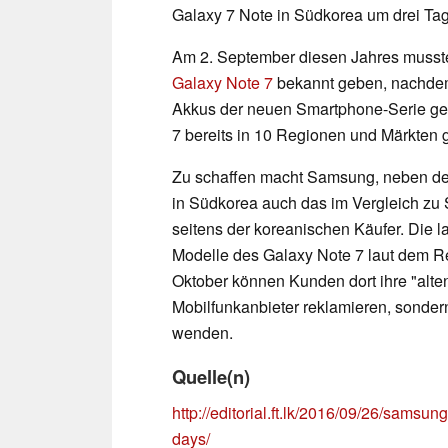
Galaxy 7 Note in Südkorea um drei Tag
Am 2. September diesen Jahres musste
Galaxy Note 7
bekannt geben, nachdem 
Akkus der neuen Smartphone-Serie geh
7 bereits in 10 Regionen und Märkten 
Zu schaffen macht Samsung, neben den 
in Südkorea auch das im Vergleich zu
seitens der koreanischen Käufer. Die l
Modelle des Galaxy Note 7 laut dem Reu
Oktober können Kunden dort ihre "alten
Mobilfunkanbieter reklamieren, sonde
wenden.
Quelle(n)
http://editorial.ft.lk/2016/09/26/samsun
days/