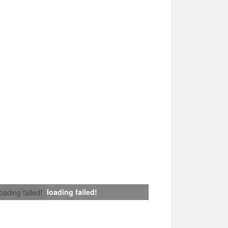
loading failed!
loading failed!