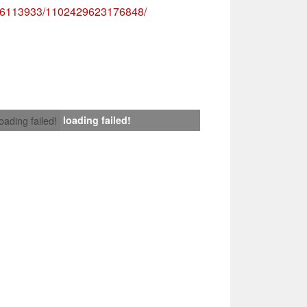
856113933/1102429623176848/
loading failed!
loading failed!