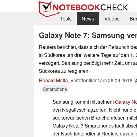
Tests
News
Videos
Be
Galaxy Note 7: Samsung ve
Reuters berichtet, dass sich der Relaunch d
in Südkorea um drei weitere Tage auf den 1.
verzögert. Samsung benötigt mehr Zeit, um auf
Südkorea zu reagieren.
Ronald Matta
,
Veröffentlicht am
26.09.2016
Smartphone
Samsung kommt mit seinem
Galaxy No
den Negativschlagzeilen. Nicht nur d
südkoreanischen Branchenriesen mäch
Galaxy Note 7 Smartphones läuft abse
der Nachrichtendienst Reuters davon, 