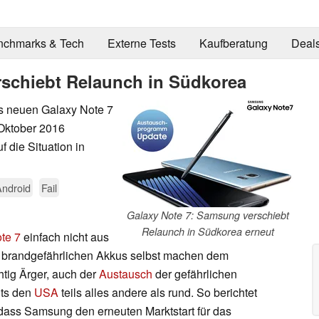
nchmarks & Tech
Externe Tests
Kaufberatung
Deal
rschiebt Relaunch in Südkorea
es neuen Galaxy Note 7
 Oktober 2016
 die Situation in
Android
Fail
Galaxy Note 7: Samsung verschiebt
Relaunch in Südkorea erneut
te 7
einfach nicht aus
ie brandgefährlichen Akkus selbst machen dem
tig Ärger, auch der
Austausch
der gefährlichen
its den
USA
teils alles andere als rund. So berichtet
dass Samsung den erneuten Marktstart für das