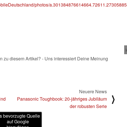
obileDeutschland/photos/a.301384876614664.72611.273058
n zu diesem Artikel? - Uns interessiert Deine Meinung
Neuere News
⟩
ind
Panasonic Toughbook: 20-jähriges Jubiläum
der robusten Serie
s bevorzugte Quelle
auf Google