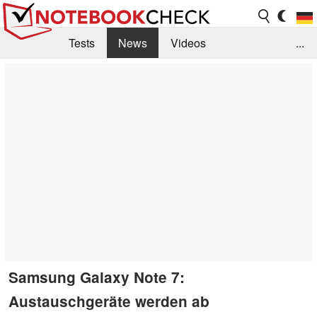
Tests
News
Videos
...
Benchmarks & Tech
Externe Tests
Kaufberatung
Deals
Suche
Jobs
Forum
Samsung Galaxy Note 7:
Austauschgeräte werden ab