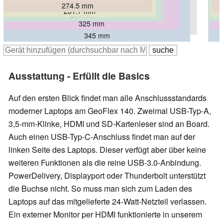
274.5 mm
281.7 mm
295 mm
325 mm
357.2 mm
345 mm
Ausstattung - Erfüllt die Basics
Auf den ersten Blick findet man alle Anschlussstandards
moderner Laptops am GeoFlex 140. Zweimal USB-Typ-A,
3,5-mm-Klinke, HDMI und SD-Kartenleser sind an Board.
Auch einen USB-Typ-C-Anschluss findet man auf der
linken Seite des Laptops. Dieser verfügt aber über keine
weiteren Funktionen als die reine USB-3.0-Anbindung.
PowerDelivery, Displayport oder Thunderbolt unterstützt
die Buchse nicht. So muss man sich zum Laden des
Laptops auf das mitgelieferte 24-Watt-Netzteil verlassen.
Ein externer Monitor per HDMI funktionierte in unserem