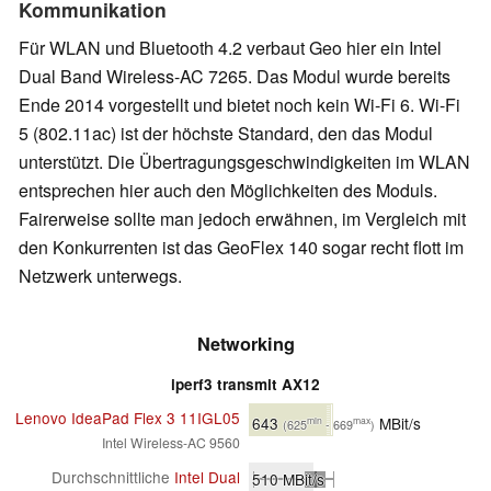
Kommunikation
Für WLAN und Bluetooth 4.2 verbaut Geo hier ein Intel
Dual Band Wireless-AC 7265. Das Modul wurde bereits
Ende 2014 vorgestellt und bietet noch kein Wi-Fi 6. Wi-Fi
5 (802.11ac) ist der höchste Standard, den das Modul
unterstützt. Die Übertragungsgeschwindigkeiten im WLAN
entsprechen hier auch den Möglichkeiten des Moduls.
Fairerweise sollte man jedoch erwähnen, im Vergleich mit
den Konkurrenten ist das GeoFlex 140 sogar recht flott im
Netzwerk unterwegs.
Networking
iperf3 transmit AX12
Lenovo IdeaPad Flex 3 11IGL05
643
MBit/s
min
max
(625
- 669
)
Intel Wireless-AC 9560
Durchschnittliche
Intel Dual
510
MBit/s