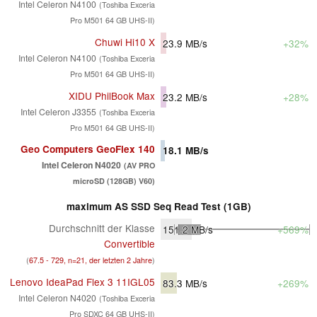
Intel Celeron N4100
(Toshiba Exceria
Pro M501 64 GB UHS-II)
Chuwi Hi10 X
23.9
MB/s
+32%
Intel Celeron N4100
(Toshiba Exceria
Pro M501 64 GB UHS-II)
XIDU PhilBook Max
23.2
MB/s
+28%
Intel Celeron J3355
(Toshiba Exceria
Pro M501 64 GB UHS-II)
Geo Computers GeoFlex 140
18.1
MB/s
Intel Celeron N4020
(AV PRO
microSD (128GB) V60)
maximum AS SSD Seq Read Test (1GB)
Durchschnitt der Klasse
151.2
MB/s
+569%
Convertible
(
67.5 - 729, n=21, der letzten 2 Jahre
)
Lenovo IdeaPad Flex 3 11IGL05
83.3
MB/s
+269%
Intel Celeron N4020
(Toshiba Exceria
Pro SDXC 64 GB UHS-II)