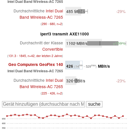
Intel Dual Band Wireless-AC 7265
Durchschnittliche
Intel Dual
485
MBit/s
-29%
Band Wireless-AC 7265
(
290 - 680, n=2
)
iperf3 transmit AXE11000
Durchschnitt der Klasse
1102
MBit/s
+159%
Convertible
(
131.3 - 1845, n=42, der letzten 2 Jahre
)
Geo Computers GeoFlex 140
426
MBit/s
min
max
(14
- 529
)
Intel Dual Band Wireless-AC 7265
Durchschnittliche
Intel Dual
326
MBit/s
-23%
Band Wireless-AC 7265
(
225 - 426, n=2
)
650
600
550