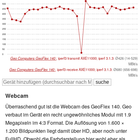
500
450
400
350
300
250
200
150
100
50
0
Geo Computers GeoFlex 140
; iperf3 transmit AXE11000; iperf 3.1.3:
Ø426 (14-529)
MBit/s
Geo Computers GeoFlex 140
; iperf3 receive AXE11000; iperf 3.1.3:
Ø680 (656-698)
MBit/s
Webcam
Überraschend gut ist die Webcam des GeoFlex 140. Geo
verbaut im Gerät ein recht ungewöhnliches Modul mit 1.9
Megapixeln im 4:3 Format. Die Auflösung von 1.600 ×
1.200 Bildpunkten liegt damit über HD, aber noch unter
FullHD. Obwohl die Farbdarstellung hier wohl eher als