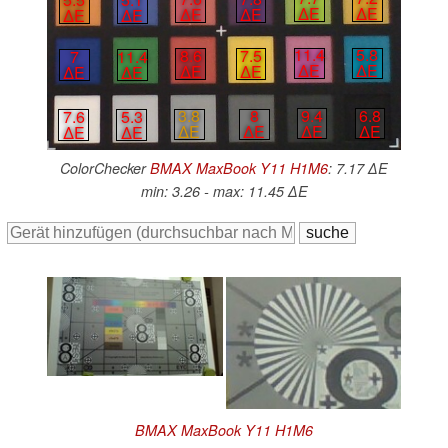
∆E
∆E
∆E
∆E
∆E
∆E
11.4
5.8
8.6
7.5
7
11.4
∆E
∆E
∆E
∆E
∆E
∆E
9.4
6.8
3.8
8
7.6
5.3
∆E
∆E
∆E
∆E
∆E
∆E
ColorChecker
BMAX MaxBook Y11 H1M6
: 7.17 ∆E
min: 3.26 - max: 11.45 ∆E
BMAX MaxBook Y11 H1M6