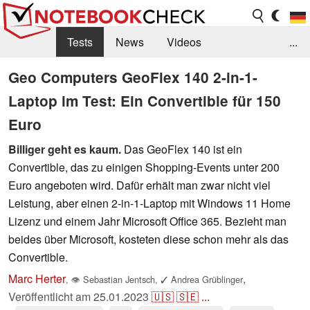
Tests
News
Videos
...
Benchmarks & Tech
Externe Tests
Geo Computers GeoFlex 140 2-in-1-
Laptop im Test: Ein Convertible für 150
Kaufberatung
Deals
Suche
Jobs
Euro
Forum
Billiger geht es kaum.
Das GeoFlex 140 ist ein
Convertible, das zu einigen Shopping-Events unter 200
Euro angeboten wird. Dafür erhält man zwar nicht viel
Leistung, aber einen 2-in-1-Laptop mit Windows 11 Home
Lizenz und einem Jahr Microsoft Office 365. Bezieht man
beides über Microsoft, kosteten diese schon mehr als das
Convertible.
Marc Herter
,
,
👁
Sebastian Jentsch
,
✓
Andrea Grüblinger
Veröffentlicht am
25.01.2023
🇺🇸
🇸🇪
...