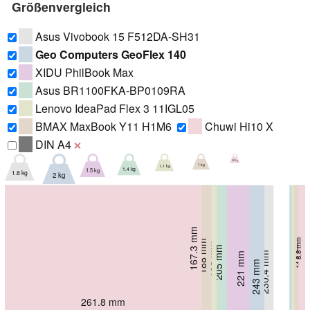
Größenvergleich
Asus Vivobook 15 F512DA-SH31
Geo Computers GeoFlex 140
XIDU PhilBook Max
Asus BR1100FKA-BP0109RA
Lenovo IdeaPad Flex 3 11IGL05
BMAX MaxBook Y11 H1M6
Chuwi Hi10 X
DIN A4
❌
600 g
1 kg
1.1 kg
1.4 kg
1.5 kg
1.8 kg
2 kg
167.3 mm
8.8 mm
188 mm
198 mm
14.4 mm
205 mm
17.5 mm
19.9 mm
230.4 mm
221 mm
17.8 mm
243 mm
19.9 mm
21 mm
261.8 mm