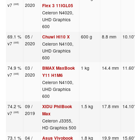
v7
2020
(old)
Flex 3 11IGL05
Celeron N4020,
UHD Graphics
600
69.1 %
05 /
600 g
8.8 mm
10.10"
Chuwi Hi10 X
v7
2020
Celeron N4100,
(old)
UHD Graphics
600
74.9 %
03 /
1 kg
14.4 mm
11.60"
BMAX MaxBook
v7
2020
(old)
Y11 H1M6
Celeron N4100,
UHD Graphics
600
74.2 %
09 /
1.5 kg
17.8 mm
14.10"
XIDU PhilBook
v7
2019
(old)
Max
Celeron J3355,
HD Graphics 500
73.1 %
04 /
1.8 kg
19.9 mm
15.60"
Asus Vivobook