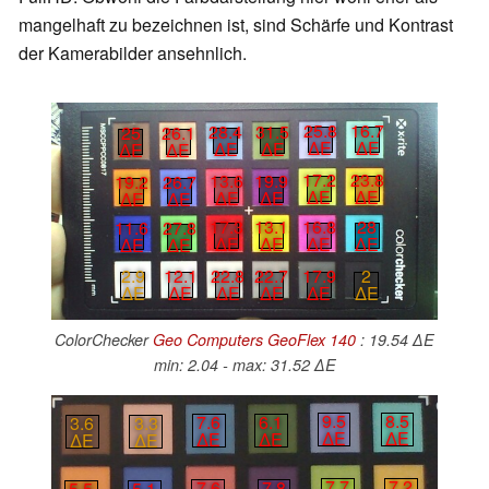
mangelhaft zu bezeichnen ist, sind Schärfe und Kontrast
der Kamerabilder ansehnlich.
25.8
16.7
28.4
31.5
25
26.1
∆E
∆E
∆E
∆E
∆E
∆E
17.2
23.8
13.6
19.9
19.2
26.7
∆E
∆E
∆E
∆E
∆E
∆E
16.8
28
17.3
13.1
11.6
27.8
∆E
∆E
∆E
∆E
∆E
∆E
17.9
2
22.8
22.7
2.9
12.1
∆E
∆E
∆E
∆E
∆E
∆E
ColorChecker
Geo Computers GeoFlex 140
: 19.54 ∆E
min: 2.04 - max: 31.52 ∆E
9.5
8.5
7.6
6.1
3.6
3.3
∆E
∆E
∆E
∆E
∆E
∆E
7.7
7.2
7.6
7.8
5.5
5.1