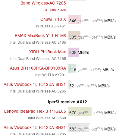
Band Wireless-AC 7265
(
34 - 688, n=69
)
Chuwi Hi10 X
346
MBit/s
min
max
(309
- 369
)
Wireless AC-9461
BMAX MaxBook Y11 H1M6
335
MBit/s
min
max
(328
- 344
)
Intel Dual Band Wireless-AC 3165
XIDU PhilBook Max
308
MBit/s
Intel Dual Band Wireless-AC 3165
Asus BR1100FKA-BP0109RA
216
MBit/s
min
max
(72
- 309
)
Intel Wi-Fi 6 AX201
Asus Vivobook 15 F512DA-SH31
52
MBit/s
min
max
(29
- 91
)
Intel Dual Band Wireless-AC 8265
iperf3 receive AX12
Lenovo IdeaPad Flex 3 11IGL05
670
MBit/s
min
max
(654
- 677
)
Intel Wireless-AC 9560
Asus Vivobook 15 F512DA-SH31
583
MBit/s
min
max
(323
- 662
)
Intel Dual Band Wireless-AC 8265