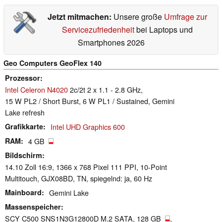
Jetzt mitmachen:
Unsere große
Umfrage zur
Servicezufriedenheit
bei Laptops und
Smartphones 2026
Geo Computers GeoFlex 140
Prozessor
Intel Celeron N4020
2c/2t 2 x 1.1 - 2.8 GHz,
15 W PL2 / Short Burst, 6 W PL1 / Sustained, Gemini
Lake refresh
Grafikkarte
Intel UHD Graphics 600
RAM
4 GB
Bildschirm
14.10 Zoll 16:9, 1366 x 768 Pixel 111 PPI, 10-Point
Multitouch, GJX08BD, TN, spiegelnd: ja, 60 Hz
Mainboard
Gemini Lake
Massenspeicher
SCY C500 SNS1N3G12800D M.2 SATA, 128 GB
,