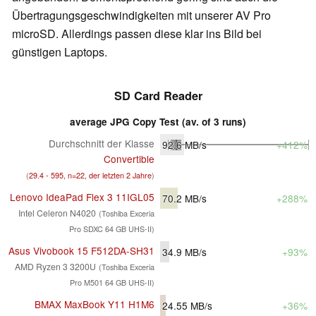
Übertragungsgeschwindigkeiten mit unserer AV Pro
microSD. Allerdings passen diese klar ins Bild bei
günstigen Laptops.
SD Card Reader
average JPG Copy Test (av. of 3 runs)
Durchschnitt der Klasse
92.6
MB/s
+412%
Convertible
(
29.4 - 595, n=22, der letzten 2 Jahre
)
Lenovo IdeaPad Flex 3 11IGL05
70.2
MB/s
+288%
Intel Celeron N4020
(Toshiba Exceria
Pro SDXC 64 GB UHS-II)
Asus Vivobook 15 F512DA-SH31
34.9
MB/s
+93%
AMD Ryzen 3 3200U
(Toshiba Exceria
Pro M501 64 GB UHS-II)
BMAX MaxBook Y11 H1M6
24.55
MB/s
+36%