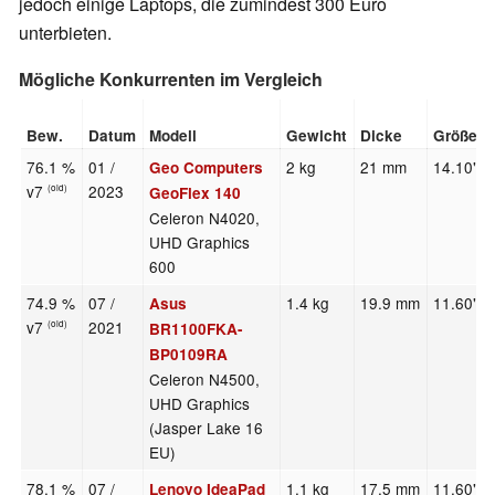
jedoch einige Laptops, die zumindest 300 Euro
unterbieten.
Mögliche Konkurrenten im Vergleich
Bew.
Datum
Modell
Gewicht
Dicke
Größe
76.1 %
01 /
2 kg
21 mm
14.10"
Geo Computers
v7
2023
(old)
GeoFlex 140
Celeron N4020,
UHD Graphics
600
74.9 %
07 /
1.4 kg
19.9 mm
11.60"
Asus
v7
2021
(old)
BR1100FKA-
BP0109RA
Celeron N4500,
UHD Graphics
(Jasper Lake 16
EU)
78.1 %
07 /
1.1 kg
17.5 mm
11.60"
Lenovo IdeaPad