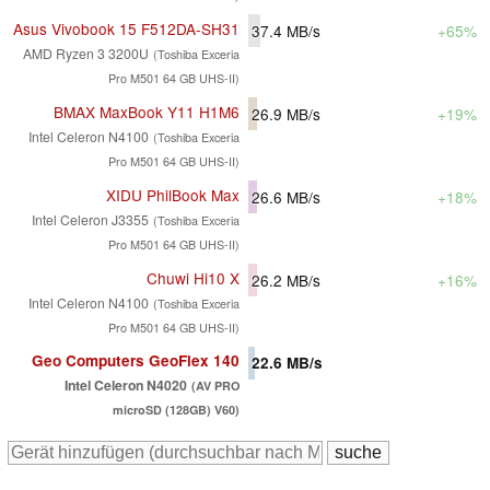
Asus Vivobook 15 F512DA-SH31
37.4
MB/s
+65%
AMD Ryzen 3 3200U
(Toshiba Exceria
Pro M501 64 GB UHS-II)
BMAX MaxBook Y11 H1M6
26.9
MB/s
+19%
Intel Celeron N4100
(Toshiba Exceria
Pro M501 64 GB UHS-II)
XIDU PhilBook Max
26.6
MB/s
+18%
Intel Celeron J3355
(Toshiba Exceria
Pro M501 64 GB UHS-II)
Chuwi Hi10 X
26.2
MB/s
+16%
Intel Celeron N4100
(Toshiba Exceria
Pro M501 64 GB UHS-II)
Geo Computers GeoFlex 140
22.6
MB/s
Intel Celeron N4020
(AV PRO
microSD (128GB) V60)