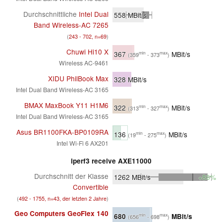
Durchschnittliche
Intel Dual
558
MBit/s
Band Wireless-AC 7265
(
243 - 702, n=69
)
Chuwi Hi10 X
367
MBit/s
min
max
(359
- 373
)
Wireless AC-9461
XIDU PhilBook Max
328
MBit/s
Intel Dual Band Wireless-AC 3165
BMAX MaxBook Y11 H1M6
322
MBit/s
min
max
(313
- 327
)
Intel Dual Band Wireless-AC 3165
Asus BR1100FKA-BP0109RA
136
MBit/s
min
max
(19
- 275
)
Intel Wi-Fi 6 AX201
iperf3 receive AXE11000
Durchschnitt der Klasse
1262
MBit/s
+86%
Convertible
(
492 - 1755, n=43, der letzten 2 Jahre
)
Geo Computers GeoFlex 140
680
MBit/s
min
max
(656
- 698
)