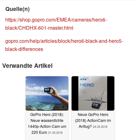
Quelle(n)
https://shop.gopro.com/EMEA/cameras/hero6-
black/CHDHX-601-master.html
gopro.com/help/articles/block/hero6-black-and-hero5-
black-differences
Verwandte Artikel
GoPro Hero (2018):
Neue GoPro Hero
Neue wasserdichte
(2018) ActionCam im
1440p-Action-Cam um
Anflug?
24.03.2018
220 Euro
31.03.2018