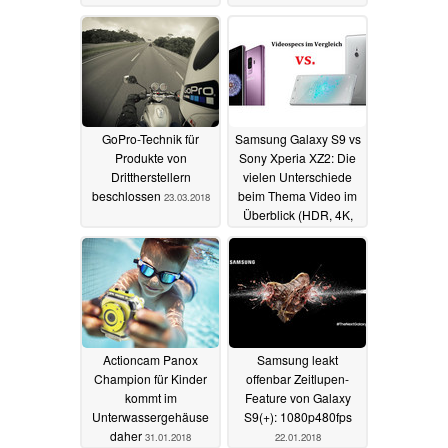
GoPro-Technik für
Samsung Galaxy S9 vs
Produkte von
Sony Xperia XZ2: Die
Drittherstellern
vielen Unterschiede
beschlossen
beim Thema Video im
23.03.2018
Überblick (HDR, 4K,
Super SloMo)
28.02.2018
Actioncam Panox
Samsung leakt
Champion für Kinder
offenbar Zeitlupen-
kommt im
Feature von Galaxy
Unterwassergehäuse
S9(+): 1080p480fps
daher
31.01.2018
22.01.2018