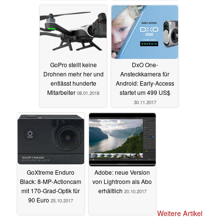
GoPro stellt keine
DxO One-
Drohnen mehr her und
Ansteckkamera für
entlässt hunderte
Android: Early-Access
Mitarbeiter
startet um 499 US$
08.01.2018
30.11.2017
GoXtreme Enduro
Adobe: neue Version
Black: 8-MP-Actioncam
von Lightroom als Abo
mit 170-Grad-Optik für
erhältlich
20.10.2017
90 Euro
25.10.2017
Weitere Artikel