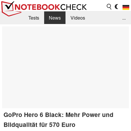
Tests
News
Videos
...
Benchmarks & Tech
Externe Tests
Kaufberatung
Deals
Suche
Jobs
Forum
GoPro Hero 6 Black: Mehr Power und
Bildqualität für 570 Euro