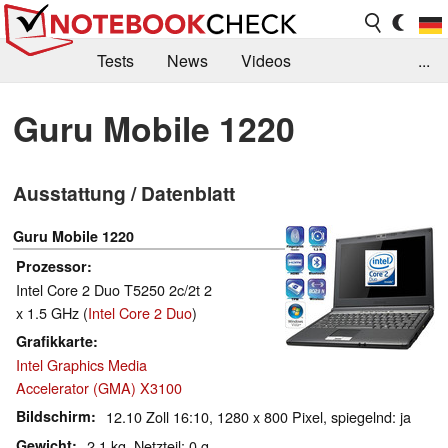
Tests
News
Videos
...
Benchmarks & Tech
Externe Tests
Guru Mobile 1220
Kaufberatung
Deals
Suche
Jobs
Ausstattung / Datenblatt
Forum
Guru Mobile 1220
Prozessor
Intel Core 2 Duo T5250 2c/2t 2
x 1.5 GHz (
Intel Core 2 Duo
)
Grafikkarte
Intel Graphics Media
Accelerator (GMA) X3100
Bildschirm
12.10 Zoll 16:10, 1280 x 800 Pixel, spiegelnd: ja
Gewicht
2.1 kg, Netzteil: 0 g