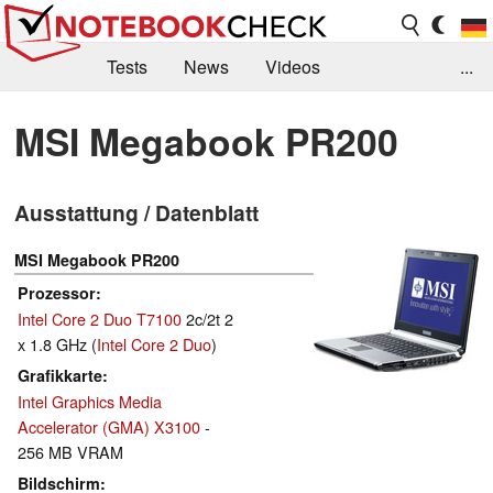
Tests
News
Videos
...
Benchmarks & Tech
Externe Tests
MSI Megabook PR200
Kaufberatung
Deals
Suche
Jobs
Ausstattung / Datenblatt
Forum
MSI Megabook PR200
Prozessor
Intel Core 2 Duo T7100
2c/2t 2
x 1.8 GHz (
Intel Core 2 Duo
)
Grafikkarte
Intel Graphics Media
Accelerator (GMA) X3100
-
256 MB VRAM
Bildschirm