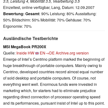
3.5, Leistung 4, Mobilität 3.5, Vearbeitung 3.5
Einzeltest, online verfügbar, Lang, Datum: 12.09.2007
Bewertung:
Gesamt
: 90% Leistung: 80% Ausstattung:
50% Bildschirm: 50% Mobilität: 70% Gehäuse: 70%
Ergonomie: 70%
Ausländische Testberichte
MSI MegaBook PR200X
Quelle:
Inside HW
EN→DE
Archive.org version
Emerge of Intel’s Centrino platform marked the beginning of
huge breakthrough of portable computers. Mainly owing to
Centrino, developed countries record almost equal number
of sold desktop and portable computers. Of course, not
everything went well. Enormous funds were invested in
marketing which, for starters had to eliminate prejudice
regarding direct connection of processor operating speed
and its performances, pursuant insist of Intel up to this point.