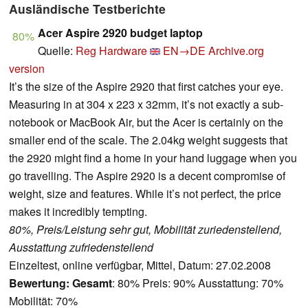
Ausländische Testberichte
Acer Aspire 2920 budget laptop
80%
Quelle:
Reg Hardware
EN→DE
Archive.org
version
It’s the size of the Aspire 2920 that first catches your eye.
Measuring in at 304 x 223 x 32mm, it’s not exactly a sub-
notebook or MacBook Air, but the Acer is certainly on the
smaller end of the scale. The 2.04kg weight suggests that
the 2920 might find a home in your hand luggage when you
go travelling. The Aspire 2920 is a decent compromise of
weight, size and features. While it’s not perfect, the price
makes it incredibly tempting.
80%, Preis/Leistung sehr gut, Mobilität zuriedenstellend,
Ausstattung zufriedenstellend
Einzeltest, online verfügbar, Mittel, Datum: 27.02.2008
Bewertung:
Gesamt
: 80% Preis: 90% Ausstattung: 70%
Mobilität: 70%