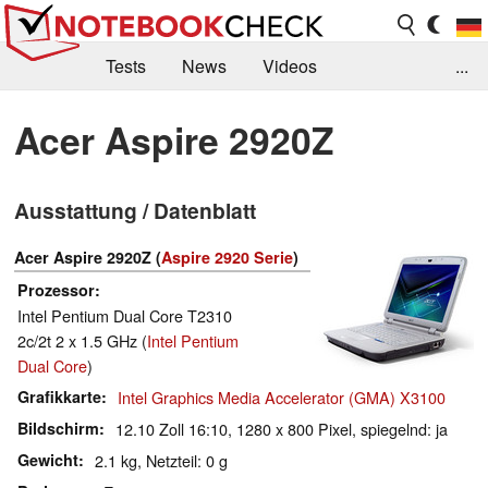
Tests
News
Videos
...
Benchmarks & Tech
Externe Tests
Acer Aspire 2920Z
Kaufberatung
Deals
Suche
Jobs
Ausstattung / Datenblatt
Forum
Acer Aspire 2920Z (
Aspire 2920 Serie
)
Prozessor
Intel Pentium Dual Core T2310
2c/2t 2 x 1.5 GHz (
Intel Pentium
Dual Core
)
Grafikkarte
Intel Graphics Media Accelerator (GMA) X3100
Bildschirm
12.10 Zoll 16:10, 1280 x 800 Pixel, spiegelnd: ja
Gewicht
2.1 kg, Netzteil: 0 g