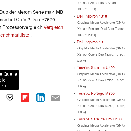
X3100, Core 2 Duo SP7500,
13.30", 1.7 kg
2 Duo der Merom Serie mit 4 MB
Dell Inspiron 1318
lasse bei Core 2 Duo P7570
Graphics Media Accelerator (GMA)
em Prozessorvergleich
Vergleich
X3100, Pentium Dual Core T2390,
enchmarkliste
.
13.30", 2.2 kg
Dell Inspiron 13
Graphics Media Accelerator (GMA)
X3100, Core 2 Duo T8300, 13.30",
2.3 kg
Toshiba Satellite U400
e Quelle
Graphics Media Accelerator (GMA)
gle
X3100, Core 2 Duo T5550, 13.30",
gen
1.9 kg
Toshiba Portégé M800
Graphics Media Accelerator (GMA)
X3100, Core 2 Duo T5750, 13.30",
1.9 kg
Toshiba Satellite Pro U400
Graphics Media Accelerator (GMA)