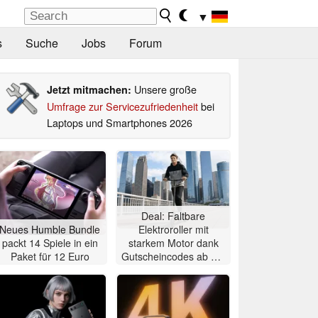
▼
s
Suche
Jobs
Forum
Unsere große
Jetzt mitmachen:
Umfrage zur Servicezufriedenheit
bei
Laptops und Smartphones 2026
Deal: Faltbare
Neues Humble Bundle
Elektroroller mit
packt 14 Spiele in ein
starkem Motor dank
Paket für 12 Euro
Gutscheincodes ab nur
284 Euro