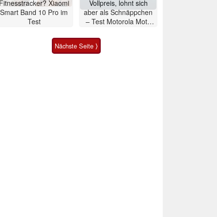
Fitnesstracker? Xiaomi
Vollpreis, lohnt sich
Smart Band 10 Pro im
aber als Schnäppchen
Test
– Test Motorola Moto
G47 Smartphone
Nächste Seite ⟩