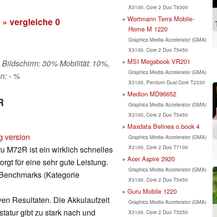
X3100, Core 2 Duo T9300
Wortmann Terra Mobile-
» vergleiche
0
Home M 1220
Graphics Media Accelerator (GMA)
X3100, Core 2 Duo T5450
MSI Megabook VR201
 Bildschirm: 30% Mobilität: 10%,
Graphics Media Accelerator (GMA)
n: - %
X3100, Pentium Dual Core T2330
Medion MD96652
R
Graphics Media Accelerator (GMA)
X3100, Core 2 Duo T5450
Maxdata Belinea o.book 4
g version
Graphics Media Accelerator (GMA)
X3100, Core 2 Duo T7100
ru M72R ist ein wirklich schnelles
Acer Aspire 2920
gt für eine sehr gute Leistung.
Graphics Media Accelerator (GMA)
Benchmarks (Kategorie
X3100, Core 2 Duo T5450
Guru Mobile 1220
ven Resultaten. Die Akkulaufzeit
Graphics Media Accelerator (GMA)
statur gibt zu stark nach und
X3100, Core 2 Duo T5250