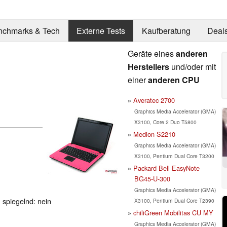
nchmarks & Tech
Externe Tests
Kaufberatung
Deal
Geräte eines
anderen
Herstellers
und/oder mit
einer
anderen CPU
Averatec 2700
Graphics Media Accelerator (GMA)
X3100, Core 2 Duo T5800
Medion S2210
Graphics Media Accelerator (GMA)
X3100, Pentium Dual Core T3200
Packard Bell EasyNote
BG45-U-300
Graphics Media Accelerator (GMA)
, spiegelnd: nein
X3100, Pentium Dual Core T2390
chiliGreen Mobilitas CU MY
Graphics Media Accelerator (GMA)