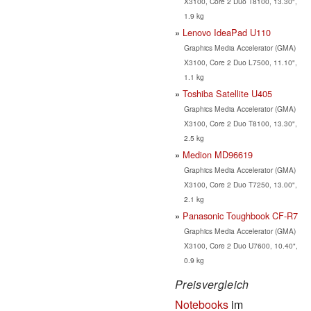
X3100, Core 2 Duo T8100, 13.30",
1.9 kg
Lenovo IdeaPad U110
Graphics Media Accelerator (GMA)
X3100, Core 2 Duo L7500, 11.10",
1.1 kg
Toshiba Satellite U405
Graphics Media Accelerator (GMA)
X3100, Core 2 Duo T8100, 13.30",
2.5 kg
Medion MD96619
Graphics Media Accelerator (GMA)
X3100, Core 2 Duo T7250, 13.00",
2.1 kg
Panasonic Toughbook CF-R7
Graphics Media Accelerator (GMA)
X3100, Core 2 Duo U7600, 10.40",
0.9 kg
Preisvergleich
Notebooks
im