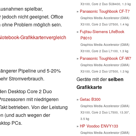
X3100, Core 2 Duo SU9400, 1.3 kg
 Ausnahmen spielbar,
Panasonic Toughbook CF-T7
 jedoch nicht geeignet. Office
Graphics Media Accelerator (GMA)
h ohne Problem möglich sein.
X3100, Core 2 Duo U7500, 1.4 kg
Fujitsu-Siemens LifeBook
Notebook-Grafikkartenvergleich
P8010
Graphics Media Accelerator (GMA)
X3100, Core 2 Duo L7100, 1.3 kg
Panasonic Toughbook CF-W7
Graphics Media Accelerator (GMA)
 längerer Pipeline und 5-20%
X3100, Core 2 Duo U7500, 1.3 kg
mehr Stromverbrauch.
Geräte mit der
selben
Grafikkarte
 den Desktop Core 2 Duo
rozessoren mit niedrigeren
Getac B300
Graphics Media Accelerator (GMA)
kt betrieben. Von der Leistung
X3100, Core 2 Duo L7500, 13.30",
en (und auch wegen der
3.5 kg
sktop PCs.
HP Voodoo ENVY133
Graphics Media Accelerator (GMA)