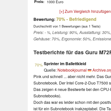
Preis
1000 Euro
[+] Zum Vergleich hinzufügen
70%
- Befriedigend
Bewertung:
Durchschnitt von
1
Bewertungen (aus
1
Tests)
Preis: - %, Leistung: 90%, Ausstattung: 30%,
Gehäuse: 70%, Ergonomie: 50%, Emissione
Testberichte für das Guru M72
Sprinter im Ballettkleid
70%
Quelle:
Notebookjournal
Archive.or
Pink und schnell ... aber nicht mehr. Das Gu
Subnotebook. Der Intel Core-2-Duo T7500 sor
Das zeigen 4 neue Bestwerte bei den CPU-
Subnotebooks).
Doch das war es leider schon mit den positi
ist für ein Subnotebook inakzeptabel. Die Ta