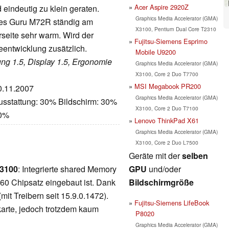
Acer Aspire 2920Z
eindeutig zu klein geraten.
Graphics Media Accelerator (GMA)
 des Guru M72R ständig am
X3100, Pentium Dual Core T2310
rseite sehr warm. Wird der
Fujitsu-Siemens Esprimo
eentwicklung zusätzlich.
Mobile U9200
tung 1.5, Display 1.5, Ergonomie
Graphics Media Accelerator (GMA)
X3100, Core 2 Duo T7700
MSI Megabook PR200
30.11.2007
Graphics Media Accelerator (GMA)
usstattung: 30% Bildschirm: 30%
X3100, Core 2 Duo T7100
50%
Lenovo ThinkPad X61
Graphics Media Accelerator (GMA)
X3100, Core 2 Duo L7500
Geräte mit der
selben
GPU
und/oder
X3100
: Integrierte shared Memory
Bildschirmgröße
960 Chipsatz eingebaut ist. Dank
mit Treibern seit 15.9.0.1472).
Fujitsu-Siemens LifeBook
kkarte, jedoch trotzdem kaum
P8020
Graphics Media Accelerator (GMA)