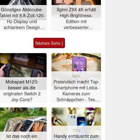
Günstiges Alldocube-
Xgimi Z9X 4K erhält
Tablet mit 8,8-Zoll-120-
High-Brightness-
Hz-Display und
Edition mit
schlankem Design
verbesserter
vorgestellt
Ausstattung
Nächste Seite ⟩
84%
Mobapad M12S:
Preisrutsch macht Top-
besser als die
Smartphone mit Leica-
originalen Switch 2
Kameras zum
Joy-Cons?
Schnäppchen - Test
Xiaomi 17T
73%
Ist das noch ein
Handy enttäuscht zum