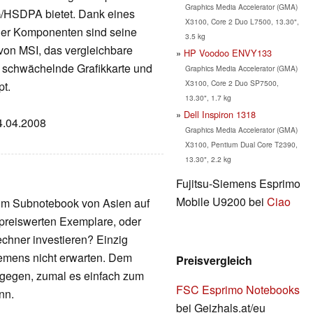
Graphics Media Accelerator (GMA)
G/HSDPA bietet. Dank eines
X3100, Core 2 Duo L7500, 13.30",
ger Komponenten sind seine
3.5 kg
von MSI, das vergleichbare
HP Voodoo ENVY133
e schwächelnde Grafikkarte und
Graphics Media Accelerator (GMA)
X3100, Core 2 Duo SP7500,
pt.
13.30", 1.7 kg
Dell Inspiron 1318
24.04.2008
Graphics Media Accelerator (GMA)
X3100, Pentium Dual Core T2390,
13.30", 2.2 kg
Fujitsu-Siemens Esprimo
Mobile U9200 bei
Ciao
um Subnotebook von Asien auf
 preiswerten Exemplare, oder
chner investieren? Einzig
iemens nicht erwarten. Dem
Preisvergleich
ntgegen, zumal es einfach zum
FSC Esprimo Notebooks
nn.
bei Geizhals.at/eu