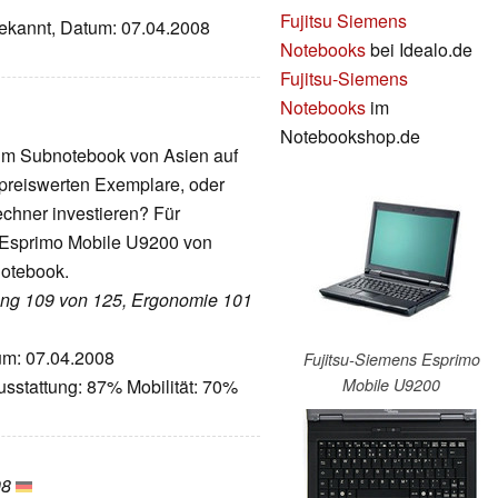
Fujitsu Siemens
bekannt, Datum: 07.04.2008
Notebooks
bei Idealo.de
Fujitsu-Siemens
Notebooks
im
Notebookshop.de
um Subnotebook von Asien auf
 preiswerten Exemplare, oder
chner investieren? Für
s Esprimo Mobile U9200 von
notebook.
tung 109 von 125, Ergonomie 101
tum: 07.04.2008
Fujitsu-Siemens Esprimo
Mobile U9200
sstattung: 87% Mobilität: 70%
08