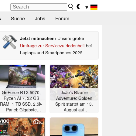
▼
s
Suche
Jobs
Forum
Unsere große
Jetzt mitmachen:
Umfrage zur Servicezufriedenheit
bei
Laptops und Smartphones 2026
GeForce RTX 5070,
JoJo's Bizarre
Ryzen AI 7, 32 GB
Adventure: Golden
RAM, 1 TB SSD, 2.5k-
Spirit startet am 13.
Panel: Gigabyte
August auf
Gaming-Notebook im
Mobilgeräten
Angebot