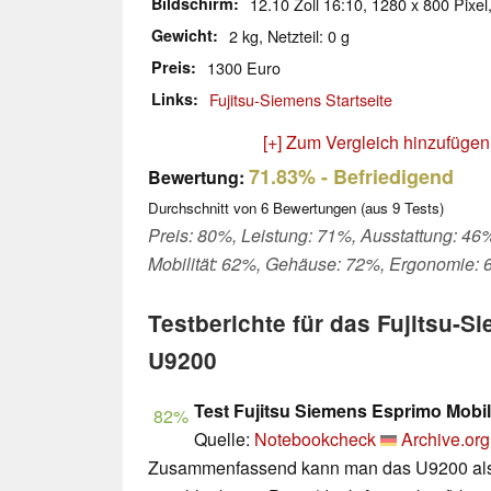
Bildschirm
12.10 Zoll 16:10, 1280 x 800 Pixel
Gewicht
2 kg, Netzteil: 0 g
Preis
1300 Euro
Links
Fujitsu-Siemens Startseite
[+] Zum Vergleich hinzufügen
71.83%
- Befriedigend
Bewertung:
Durchschnitt von
6
Bewertungen (aus
9
Tests)
Preis: 80%, Leistung: 71%, Ausstattung: 46
Mobilität: 62%, Gehäuse: 72%, Ergonomie:
Testberichte für das Fujitsu-
U9200
Test Fujitsu Siemens Esprimo Mob
82%
Quelle:
Notebookcheck
Archive.org
Zusammenfassend kann man das U9200 als