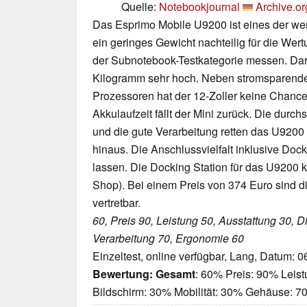
Quelle:
Notebookjournal
Archive.or
Das Esprimo Mobile U9200 ist eines der we
ein geringes Gewicht nachteilig für die Wert
der Subnotebook-Testkategorie messen. Dari
Kilogramm sehr hoch. Neben stromsparende
Prozessoren hat der 12-Zoller keine Chance.
Akkulaufzeit fällt der Mini zurück. Die durc
und die gute Verarbeitung retten das U9200
hinaus. Die Anschlussvielfalt inklusive Doc
lassen. Die Docking Station für das U9200 k
Shop). Bei einem Preis von 374 Euro sind 
vertretbar.
60, Preis 90, Leistung 50, Ausstattung 30, Di
Verarbeitung 70, Ergonomie 60
Einzeltest, online verfügbar, Lang, Datum: 
Bewertung:
Gesamt
: 60% Preis: 90% Leis
Bildschirm: 30% Mobilität: 30% Gehäuse: 