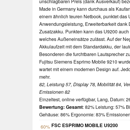
unschlagbaren Preis (dank Ausverkauf) beze
Made in Germany kann durchaus als Kaufanre
einem ähnlich teuren Netbook, punktet das 
Anwendungsleistung, Erweiterbarkeit dank
Zusatzakku. Punkten kann das U9200 auch m
welches Außeneinsätze zulässt. Auf der Neg
Akkulaufzeit mit dem Standardakku, der laute
Besonderen die furchtbaren Lautsprecher zu
Fujitsu Siemens Esprimo Mobile 9210 wurd
wartet mit einem modernen Design auf. Jedoc
mehr.
82, Leistung 57, Display 78, Mobilität 84, V
Emissionen 82
Einzeltest, online verfügbar, Lang, Datum: 
Bewertung:
Gesamt
: 82% Leistung: 57% Bi
Gehäuse: 86% Ergonomie: 83% Emissione
FSC ESPRIMO MOBILE U9200
60%