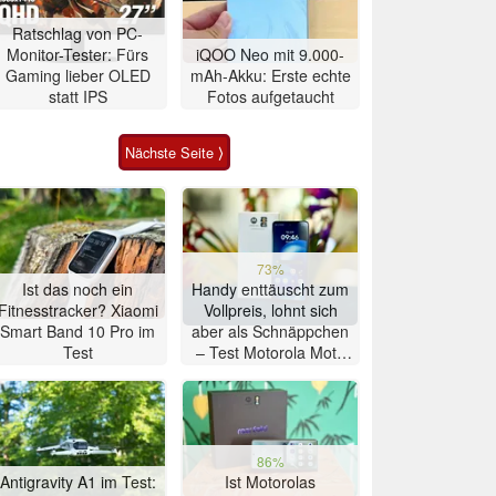
Ratschlag von PC-
Monitor-Tester: Fürs
iQOO Neo mit 9.000-
Gaming lieber OLED
mAh-Akku: Erste echte
statt IPS
Fotos aufgetaucht
Nächste Seite ⟩
73%
Ist das noch ein
Handy enttäuscht zum
Fitnesstracker? Xiaomi
Vollpreis, lohnt sich
Smart Band 10 Pro im
aber als Schnäppchen
Test
– Test Motorola Moto
G47 Smartphone
86%
Antigravity A1 im Test:
Ist Motorolas