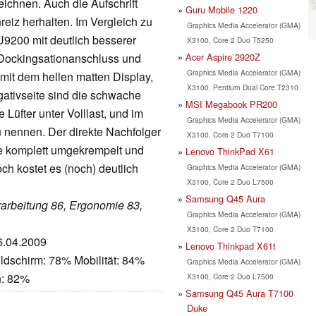
ichnen. Auch die Aufschrift
Guru Mobile 1220
iz herhalten. Im Vergleich zu
Graphics Media Accelerator (GMA)
U9200 mit deutlich besserer
X3100, Core 2 Duo T5250
Acer Aspire 2920Z
 Dockingsationanschluss und
Graphics Media Accelerator (GMA)
it dem hellen matten Display,
X3100, Pentium Dual Core T2310
ativseite sind die schwache
MSI Megabook PR200
 Lüfter unter Volllast, und im
Graphics Media Accelerator (GMA)
 nennen. Der direkte Nachfolger
X3100, Core 2 Duo T7100
e komplett umgekrempelt und
Lenovo ThinkPad X61
h kostet es (noch) deutlich
Graphics Media Accelerator (GMA)
X3100, Core 2 Duo L7500
Samsung Q45 Aura
erarbeitung 86, Ergonomie 83,
Graphics Media Accelerator (GMA)
X3100, Core 2 Duo T7100
26.04.2009
Lenovo Thinkpad X61t
ldschirm: 78% Mobilität: 84%
Graphics Media Accelerator (GMA)
n: 82%
X3100, Core 2 Duo L7500
Samsung Q45 Aura T7100
Duke