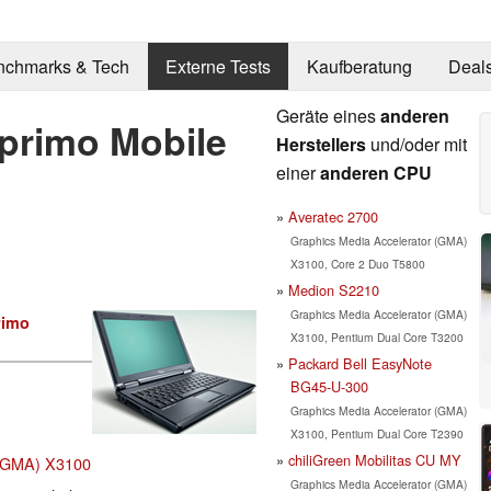
nchmarks & Tech
Externe Tests
Kaufberatung
Deal
Geräte eines
anderen
primo Mobile
Herstellers
und/oder mit
einer
anderen CPU
Averatec 2700
Graphics Media Accelerator (GMA)
X3100, Core 2 Duo T5800
Medion S2210
Graphics Media Accelerator (GMA)
rimo
X3100, Pentium Dual Core T3200
Packard Bell EasyNote
BG45-U-300
Graphics Media Accelerator (GMA)
X3100, Pentium Dual Core T2390
chiliGreen Mobilitas CU MY
r (GMA) X3100
Graphics Media Accelerator (GMA)