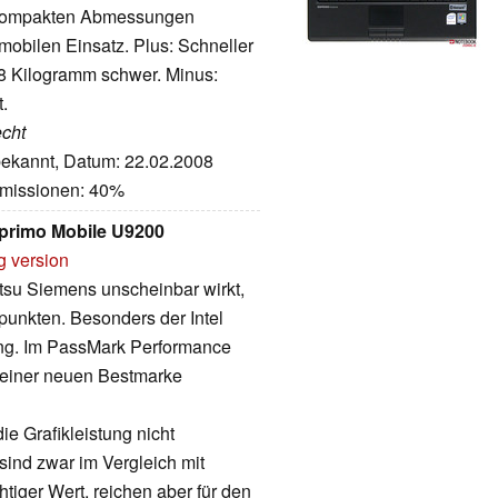
 kompakten Abmessungen
 mobilen Einsatz.
Plus: Schneller
8 Kilogramm schwer. Minus:
t.
echt
nbekannt, Datum: 22.02.2008
Emissionen: 40%
sprimo Mobile U9200
g version
su Siemens unscheinbar wirkt,
punkten. Besonders der Intel
ung. Im PassMark Performance
u einer neuen Bestmarke
e Grafikleistung nicht
ind zwar im Vergleich mit
tiger Wert, reichen aber für den