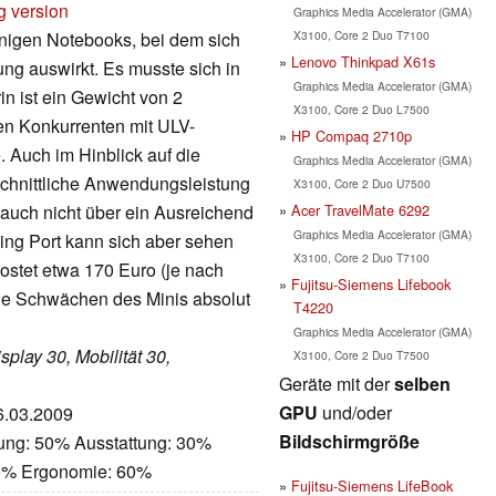
g version
Graphics Media Accelerator (GMA)
X3100, Core 2 Duo T7100
nigen Notebooks, bei dem sich
Lenovo Thinkpad X61s
ung auswirkt. Es musste sich in
Graphics Media Accelerator (GMA)
n ist ein Gewicht von 2
X3100, Core 2 Duo L7500
n Konkurrenten mit ULV-
HP Compaq 2710p
 Auch im Hinblick auf die
Graphics Media Accelerator (GMA)
hschnittliche Anwendungsleistung
X3100, Core 2 Duo U7500
Acer TravelMate 6292
 auch nicht über ein Ausreichend
Graphics Media Accelerator (GMA)
king Port kann sich aber sehen
X3100, Core 2 Duo T7100
ostet etwa 170 Euro (je nach
Fujitsu-Siemens Lifebook
die Schwächen des Minis absolut
T4220
Graphics Media Accelerator (GMA)
splay 30, Mobilität 30,
X3100, Core 2 Duo T7500
Geräte mit der
selben
GPU
und/oder
06.03.2009
Bildschirmgröße
tung: 50% Ausstattung: 30%
70% Ergonomie: 60%
Fujitsu-Siemens LifeBook