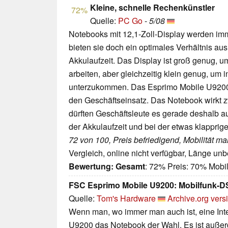
Kleine, schnelle Rechenkünstler
72%
Quelle:
PC Go
-
5/08
Notebooks mit 12,1-Zoll-Display werden imm
bieten sie doch ein optimales Verhältnis au
Akkulaufzeit. Das Display ist groß genug, u
arbeiten, aber gleichzeitig klein genug, um 
unterzukommen. Das Esprimo Mobile U9200 is
den Geschäftseinsatz. Das Notebook wirkt 
dürften Geschäftsleute es gerade deshalb 
der Akkulaufzeit und bei der etwas klapprige
72 von 100, Preis befriedigend, Mobilität ma
Vergleich, online nicht verfügbar, Länge un
Bewertung:
Gesamt
: 72% Preis: 70% Mobil
FSC Esprimo Mobile U9200: Mobilfunk-D
Quelle:
Tom's Hardware
Archive.org vers
Wenn man, wo immer man auch ist, eine Inte
U9200 das Notebook der Wahl. Es ist außerd