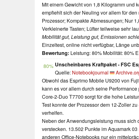
Mit einem Gewicht von 1,8 Kilogramm und
empfiehlt sich der Neuling vor allem für den
Prozessor; Kompakte Abmessungen; Nur 1,
Verkleinerte Tasten; Lüfter teilweise sehr lau
Mobilität gut, Leistung gut, Emissionen schl
Einzeltest, online nicht verfügbar, Länge u
Bewertung:
Leistung: 80% Mobilität: 80% 
Unscheinbares Kraftpaket - FSC E
80%
Quelle:
Notebookjournal
Archive.or
Obwohl das Esprimo Mobile U9200 von Fujit
kann es vor allem durch seine Performance 
Core-2-Duo T7700 sorgt für die hohe Leist
Test konnte der Prozessor dem 12-Zoller z
verhelfen.
Neben der Anwendungsleistung muss sich di
verstecken. 13.502 Punkte im Aquamark 03 s
anderen Office-Notebooks nur ein mittelpräch