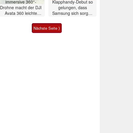
immersive 360°-
Klapphandy-Debut so
Drohne macht der DJI
gelungen, dass
Avata 360 leichte
Samsung sich sorgen
Konkurrenz
muss? – Razr Fold
Smartphone im Test
Nächste Seite ⟩