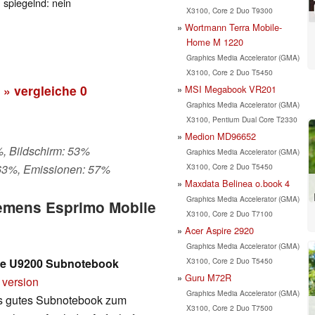
, spiegelnd: nein
X3100, Core 2 Duo T9300
Wortmann Terra Mobile-
Home M 1220
Graphics Media Accelerator (GMA)
X3100, Core 2 Duo T5450
» vergleiche
0
MSI Megabook VR201
Graphics Media Accelerator (GMA)
X3100, Pentium Dual Core T2330
Medion MD96652
%, Bildschirm: 53%
Graphics Media Accelerator (GMA)
X3100, Core 2 Duo T5450
 63%, Emissionen: 57%
Maxdata Belinea o.book 4
Graphics Media Accelerator (GMA)
Siemens Esprimo Mobile
X3100, Core 2 Duo T7100
Acer Aspire 2920
Graphics Media Accelerator (GMA)
X3100, Core 2 Duo T5450
ile U9200 Subnotebook
Guru M72R
 version
Graphics Media Accelerator (GMA)
 gutes Subnotebook zum
X3100, Core 2 Duo T7500