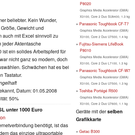
P8020
Graphics Media Accelerator (GMA)
X3100, Core 2 Duo SU9400, 1.3 kg
er beliebter. Kein Wunder,
Panasonic Toughbook CF-T7
s Größe, Gewicht und
Graphics Media Accelerator (GMA)
m auch mit Excel sinnvoll zu
X3100, Core 2 Duo U7500, 1.4 kg
in jeder Aktentasche
Fujitsu-Siemens LifeBook
P8010
t ein solides Arbeitspferd für
Graphics Media Accelerator (GMA)
zwar nicht ganz so modern, doch
X3100, Core 2 Duo L7100, 1.3 kg
auswählen. Schwächen hat es bei
Panasonic Toughbook CF-W7
n Tastatur.
Graphics Media Accelerator (GMA)
ngelhaft
X3100, Core 2 Duo U7500, 1.3 kg
bekannt, Datum: 01.05.2008
Toshiba Portégé R500
Graphics Media Accelerator (GMA)
ität: 50%
X3100, Core 2 Duo U7600, 1.1 kg
SL unter 1000 Euro
Geräte mit der
selben
ion
Grafikkarte
rnetverbindung benötigt, ist das
Getac B300
em das einzige ultraportable