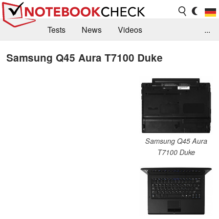
Tests
News
Videos
...
Benchmarks & Tech
Externe Tests
Samsung Q45 Aura T7100 Duke
Kaufberatung
Deals
Suche
Jobs
Forum
Samsung Q45 Aura
T7100 Duke