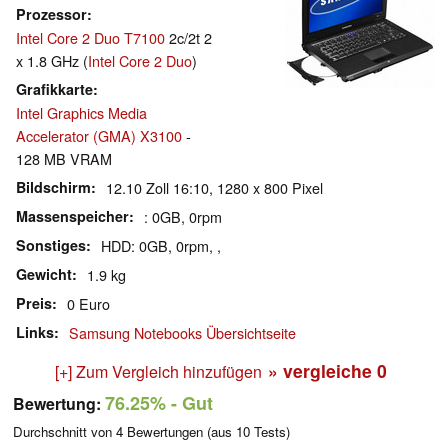
Prozessor
Intel Core 2 Duo T7100
2c/2t 2
x 1.8 GHz (
Intel Core 2 Duo
)
Grafikkarte
Intel Graphics Media
Accelerator (GMA) X3100
-
128 MB VRAM
Bildschirm
12.10 Zoll 16:10, 1280 x 800 Pixel
Massenspeicher
: 0GB, 0rpm
Sonstiges
HDD: 0GB, 0rpm, ,
Gewicht
1.9 kg
Preis
0 Euro
Links
Samsung Notebooks Übersichtseite
» vergleiche
0
[+] Zum Vergleich hinzufügen
76.25%
- Gut
Bewertung:
Durchschnitt von
4
Bewertungen (aus
10
Tests)