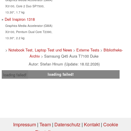
X3100, Core 2 Duo SP7500,
13.30", 1.7 kg
Dell Inspiron 1318
Graphics Media Accelerator (GMA)
X3100, Pentium Dual Core T2390,
13.30", 2.2 kg
>
Notebook Test, Laptop Test und News
>
Externe Tests
>
Bibliotheks-
Archiv
> Samsung Q45 Aura T7100 Duke
Autor: Stefan Hinum (Update: 18.02.2026)
loading failed!
loading failed!
Impressum
|
Team
|
Datenschutz
|
Kontakt
|
Cookie